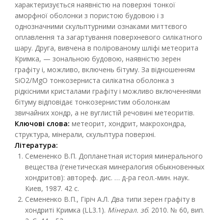
характеризується наявністю на поверхні тонкої
аморфної оболонки з пористою будовою і з
однозначними скульптурними ознаками миттєвого
оплавлення та загартування поверхневого силікатного
шару. Друга, вивчена в полірованому шліфі метеорита
Кримка, — зональною будовою, наявністю зерен
графіту і, можливо, включень бітуму. За відношенням
SiO2/MgO тонкозерниста силікатна оболонка з
рідкісними кристалами графіту і можливо включеннями
бітуму відповідає тонкозернистим оболонкам
звичайних хондр, а не вуглистій речовині метеоритів.
Ключові слова:
метеорит, хондрит, макрохондра,
структура, мінерали, скульптура поверхні.
Література:
Семененко В.П. Допланетная история минерального
вещества (генетическая минералогия обыкновенных
хондритов): автореф. дис. … д-ра геол.-мин. наук.
Киев, 1987. 42 с.
Cемененко В.П., Гіріч А.Л. Два типи зерен графіту в
хондриті Кримка (LL3.1).
Мінерал. зб
. 2010. № 60, вип.