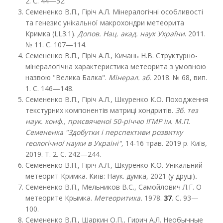
2. С. 44—52.
Семененко В.П., Гіріч А.Л. Мінералогічні особливості
та генезис унікальної макрохондри метеорита
Кримка (LL3.1).
Допов. Нац. акад. наук України
. 2011.
№ 11. С. 107—114.
Семененко В.П., Гіріч А.Л., Кичань Н.В. Структурно-
мінералогічна характеристика метеорита з умовною
назвою "Велика Балка".
Мінерал. зб.
2018. № 68, вип.
1. С. 146—148.
Семененко В.П., Гіріч А.Л., Шкуренко К.О. Походження
текстурних компонентів матриці хондритів.
Зб. тез
наук. конф., присвяченої 50-річчю ІГМР ім. М.П.
Семененка "Здобутки і перспективи розвитку
геологічної науки в Україні",
14-16 трав. 2019 р. Київ
,
2019. Т. 2. С. 242—244.
Семененко В.П., Гіріч А.Л., Шкуренко К.О. Унікальний
метеорит Кримка. Київ: Наук. думка, 2021 (у друці)
.
Семененко В.П., Мельников В.С., Самойлович Л.Г. О
метеорите Крымка.
Метеоритика.
1978.
37
. С. 93—
100.
Семененко В.П., Шаркин О.П., Гирич А.Л. Необычные