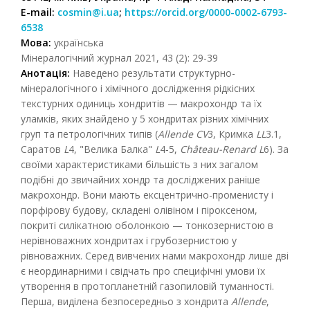
E-mail:
cosmin@i.ua
;
https://orcid.org/0000-0002-6793-
6538
Мова:
українська
Мінералогічний журнал 2021, 43 (2): 29-39
Анотація:
Наведено результати структурно-
мінералогічного і хімічного дослідження рідкісних
текстурних одиниць хондритів — макрохондр та їх
уламків, яких знайдено у 5 хондритах різних хімічних
груп та петрологічних типів (
Allende CV
3, Кримка
LL
3.1,
Саратов
L
4, "Велика Балка"
L
4-5,
Château-Renard L
6). За
своїми характеристиками більшість з них загалом
подібні до звичайних хондр та досліджених раніше
макрохондр. Вони мають ексцентрично-променисту і
порфірову будову, складені олівіном і піроксеном,
покриті силікатною оболонкою — тонкозернистою в
нерівноважних хондритах і грубозернистою у
рівноважних. Серед вивчених нами макрохондр лише дві
є неординарними і свідчать про специфічні умови їх
утворення в протопланетній газопиловій туманності.
Перша, виділена безпосередньо з хондрита
Allende
,