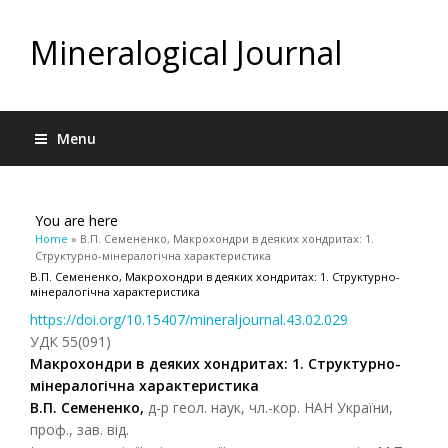
Mineralogical Journal
Menu
You are here
Home
» В.П. Семененко, Макрохондри в деяких хондритах: 1.
Структурно-мінералогічна характеристика
В.П. Семененко, Макрохондри в деяких хондритах: 1. Структурно-
мінералогічна характеристика
https://doi.org/10.15407/mineraljournal.43.02.029
УДК 55(091)
Макрохондри в деяких хондритах: 1.
Структурно-
мінералогічна характеристика
В.П. Семененко,
д-р геол. наук, чл.-кор. НАН України,
проф., зав. від.