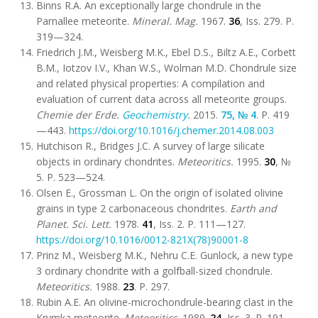
Binns R.A. An exceptionally large chondrule in the
Parnallee meteorite.
Mineral. Mag.
1967.
36
, Iss. 279. P.
319—324.
Friedrich J.M., Weisberg M.K., Ebel D.S., Biltz A.E., Corbett
B.M., Iotzov I.V., Khan W.S., Wolman M.D. Chondrule size
and related physical properties: A compilation and
evaluation of current data across all meteorite groups.
Chemie der Erde.
Geochemistry
.
2015.
75, № 4
. P. 419
—443.
https://doi.org/10.1016/j.chemer.2014.08.003
Hutchison R., Bridges J.C. A survey of large silicate
objects in ordinary chondrites.
Meteoritics.
1995.
30
, №
5. P. 523—524.
Olsen E., Grossman L. On the origin of isolated olivine
grains in type 2 carbonaceous chondrites.
Earth and
Planet. Sci. Lett.
1978.
41
, Iss. 2. P. 111—127.
https://doi.org/10.1016/0012-821X(78)90001-8
Prinz M., Weisberg M.K., Nehru C.E. Gunlock, a new type
3 ordinary chondrite with a golfball-sized chondrule.
Meteoritics.
1988.
23
. P. 297.
Rubin A.E. An olivine-microchondrule-bearing clast in the
Krymka meteorite.
Meteoritics
. 1989.
24
, Iss. 3. P. 191—