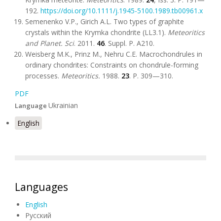
192.
https://doi.org/10.1111/j.1945-5100.1989.tb00961.x
Semenenko V.P., Girich A.L. Two types of graphite
crystals within the Krymka chondrite (LL3.1).
Meteoritics
and Planet. Sci
. 2011.
46
. Suppl. P. A210.
Weisberg M.K., Prinz M., Nehru C.E. Macrochondrules in
ordinary chondrites: Constraints on chondrule-forming
processes.
Meteoritics.
1988.
23
. P. 309—310.
PDF
Ukrainian
Language
English
Languages
English
Русский