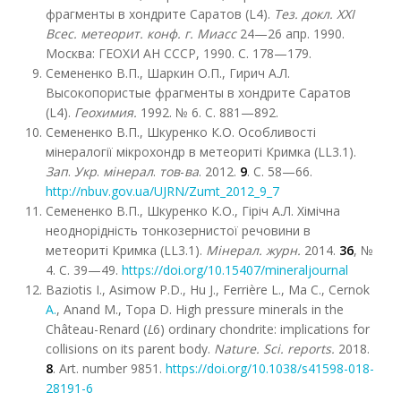
фрагменты в хондрите Саратов (L4).
Тез. докл. ХХI
Всес. метеорит. конф. г. Миасс
24—26 апр. 1990.
Москва: ГЕОХИ АН СССР, 1990. С. 178—179.
Семененко В.П., Шаркин О.П., Гирич А.Л.
Высокопористые фрагменты в хондрите Саратов
(L4).
Геохимия.
1992. № 6. С. 881—892.
Семененко В.П., Шкуренко К.О. Особливості
мінералогії мікрохондр в метеориті Кримка (LL3.1).
Зап
.
Укр
.
мінерал
.
тов
-
ва
. 2012.
9
. С. 58—66.
http://nbuv.gov.ua/UJRN/Zumt_2012_9_7
Семененко В.П., Шкуренко К.О., Гіріч А.Л. Хімічна
неоднорідність тонкозернистої речовини в
метеориті Кримка (LL3.1).
Мінерал. журн.
2014.
36
, №
4. С. 39—49.
https://doi.org/10.15407/mineraljournal
Baziotis I., Asimow P.D., Hu J., Ferrière L., Ma C., Cernok
A.
, Anand M., Topa D. High pressure minerals in the
Château-Renard (
L
6) ordinary chondrite: implications for
collisions on its parent body.
Nature.
Sci.
reports.
2018.
8
. Art. number 9851.
https://doi.org/10.1038/s41598-018-
28191-6