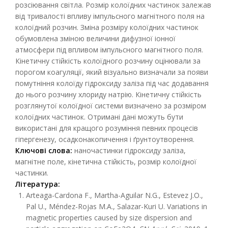
розсіювання світла. Розмір колоїдних частинок залежав
від тривалості впливу імпульсного магнітного поля на
колоїдний розчин. Зміна розміру колоїдних частинок
обумовлена зміною величини дифузної іонної
атмосфери під впливом імпульсного магнітного поля.
Кінетичну стійкість колоїдного розчину оцінювали за
порогом коагуляції, який візуально визначали за появи
помутніння колоїду гідроксиду заліза під час додавання
до нього розчину хлориду натрію. Кінетичну стійкість
розглянутої колоїдної системи визначено за розміром
колоїдних частинок. Отримані дані можуть бути
використані для кращого розуміння певних процесів
гіпергенезу, осадконакопичення і ґрунтоутворення.
Ключові слова:
наночастинки гідроксиду заліза,
магнітне поле, кінетична стійкість, розмір колоїдної
частинки.
Література:
Arteaga-Cardona F., Martha-Aguilar N.G., Estevez J.O.,
Pal U., Méndez-Rojas M.A., Salazar-Kuri U. Variations in
magnetic properties caused by size dispersion and