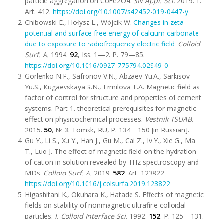
particle aggregation on CoFe2O4.
SN Appl. Sci.
2019. 1.
Art. 412.
https://doi.org/10.1007/s42452-019-0447-y
Chibowski E., Hołysz L., Wójcik W.
Changes in zeta
potential and surface free energy of calcium carbonate
due to exposure to radiofrequency electric field
.
Colloid
Surf. A.
1994.
92
, Iss. 1—2. P. 79—85.
https://doi.org/10.1016/0927-775794.02949-0
Gorlenko N.P., Safronov V.N., Abzaev Yu.A., Sarkisov
Yu.S., Kugaevskaya S.N., Ermilova T.A. Magnetic field as
factor of control for structure and properties of cement
systems. Part 1. theoretical prerequisites for magnetic
effect on physicochemical processes.
Vestnik TSUAB.
2015.
50
, № 3. Tomsk, RU, P. 134—150 [in Russian].
Gu Y., Li S., Xu Y., Han J., Gu M., Cai Z., Iv Y., Xie G., Ma
T., Luo J. The effect of magnetic field on the hydration
of cation in solution revealed by THz spectroscopy and
MDs.
Colloid Surf. A.
2019.
582
. Art. 123822.
https://doi.org/10.1016/j.colsurfa.2019.123822
Higashitani K., Okuhara K., Hatade S. Effects of magnetic
fields on stability of nonmagnetic ultrafine colloidal
particles.
J
.
Colloid Interface Sci.
1992.
152
. P. 125—131.