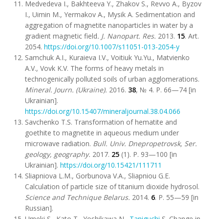
Medvedeva I., Bakhteeva Y., Zhakov S., Revvo A., Byzov
I., Uimin M., Yermakov A., Mysik A. Sedimentation and
aggregation of magnetite nanoparticles in water by a
gradient magnetic field
. J. Nanopart
.
Res.
2013.
15
. Art.
2054.
https://doi.org/10.1007/s11051-013-2054-y
Samchuk A.I., Kuraieva I.V., Voitiuk Yu.Yu., Matvienko
A.V., Vovk K.V. The forms of heavy metals in
technogenically polluted soils of urban agglomerations.
Mineral. Journ. (Ukraine).
2016.
38
, № 4. P. 66—74 [in
Ukrainian].
https://doi.org/10.15407/mineraljournal.38.04.066
Savchenko T.S. Transformation of hematite and
goethite to magnetite in aqueous medium under
microwave radiation.
Bull. Univ. Dnepropetrovsk, Ser.
geology, geography.
2017.
25
(1). P. 93—100 [in
Ukrainian].
https://doi.org/10.15421/111711
Sliapniova L.M., Gorbunova V.A., Sliapniou G.E.
Calculation of particle size of titanium dioxide hydrosol.
Science and Technique
Belarus
.
2014.
6
. P. 55—59 [in
Russian].
Umeki S., Kato T., Yoshikawa N.,
Taniguchi
S. Change in