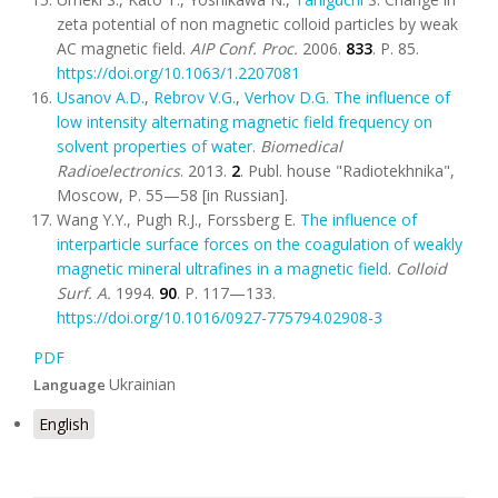
zeta potential of non magnetic colloid particles by weak
AC magnetic field.
AIP Conf. Proc.
2006.
833
. P. 85.
https://doi.org/10.1063/1.2207081
Usanov A.D.
,
Rebrov V.G.
,
Verhov D.G.
The influence of
low intensity alternating magnetic field frequency on
solvent properties of water
.
Biomedical
Radioelectronics
. 2013.
2
. Publ. house "Radiotekhnika",
Moscow, P. 55—58 [in Russian].
Wang Y.Y., Pugh R.J., Forssberg E.
The influence of
interparticle surface forces on the coagulation of weakly
magnetic mineral ultrafines in a magnetic field
.
Colloid
Surf. A.
1994.
90
. P. 117—133.
https://doi.org/10.1016/0927-775794.02908-3
PDF
Ukrainian
Language
English