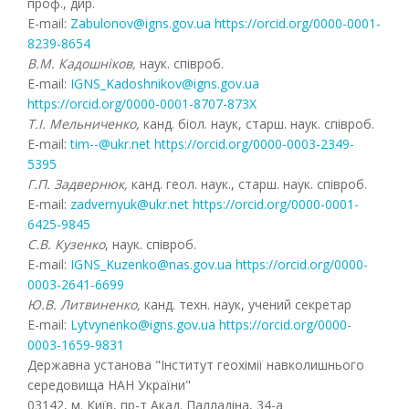
проф., дир.
E-mail:
Zabulonov@igns.gov.ua
https://orcid.org/0000-0001-
8239-8654
В.М. Кадошніков,
наук. співроб.
E-mail:
IGNS_Kadoshnikov@igns.gov.ua
https://orcid.org/0000-0001-8707-873X
Т.І. Мельниченко,
канд. біол. наук, старш. наук. співроб.
E-mail:
tim--@ukr.net
https://orcid.org/0000-0003-2349-
5395
Г.П. Задвернюк,
канд. геол. наук., старш. наук. співроб.
E-mail:
zadvernyuk@ukr.net
https://orcid.org/0000-0001-
6425-9845
С.В. Кузенко
, наук. співроб.
E-mail:
IGNS_Kuzenko@nas.gov.ua
https://orcid.org/0000-
0003-2641-6699
Ю.В. Литвиненко,
канд. техн. наук, учений секретар
E-mail:
Lytvynenko@igns.gov.ua
https://orcid.org/0000-
0003-1659-9831
Державна установа "Інститут геохімії навколишнього
середовища НАН України"
03142, м. Київ, пр-т Акад. Палладіна, 34-а