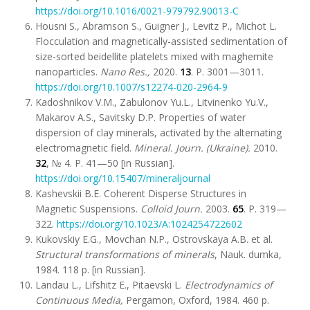
https://doi.org/10.1016/0021-979792.90013-C
Housni S., Abramson S., Guigner J., Levitz P., Michot L.
Flocculation and magnetically-assisted sedimentation of
size-sorted beidellite platelets mixed with maghemite
nanoparticles.
Nano Res.,
2020.
13
. P. 3001—3011.
https://doi.org/10.1007/s12274-020-2964-9
Kadoshnikov V.M., Zabulonov Yu.L., Litvinenko Yu.V.,
Makarov A.S., Savitsky D.P. Properties of water
dispersion of clay minerals, activated by the alternating
electromagnetic field.
Mineral
.
Journ
.
(Ukraine).
2010.
32
, № 4. P. 41—50 [in Russian].
https://doi.org/10.15407/mineraljournal
Kashevskii B.E. Coherent Disperse Structures in
Magnetic Suspensions.
Colloid Journ.
2003.
65
. P. 319—
322.
https://doi.org/10.1023/A:1024254722602
Kukovskiy E.G., Movchan N.P., Ostrovskaya A.B. et al.
Structural transformations of minerals
, Nauk. dumka,
1984. 118 p. [in Russian].
Landau L., Lifshitz E., Pitaevski L.
Electrodynamics of
Continuous Media,
Pergamon, Oxford, 1984. 460 p.