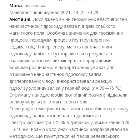
Мова:
англійська
Мінералогічний журнал 2021, 43 (2): 74-79
Анотація:
Досліджено зміни геохімічних властивостей
наночастинок гідроксиду заліза під дією слабкого
магнітного поля. Особливе значення для геохімічних
процесів, передусім процесів ґрунтоутворення,
седиментації і гіпергенезу, мають наночастинки
гідроксиду заліза, які утворюються в результаті
взаємодії залізовмісних мінералів з природними
водними розчинами. У лабораторних умовах для
отримання наночастинок гідроксиду заліза,
диспергованих у воді, використовували реакцію
гідролізу хлориду заліза у гарячій воді (
t
= 70—75 °С).
Отриману нанодисперсію (колоїдний розчин) піддавали
впливу імпульсного магнітного поля.
Спектрофотометричні властивості колоїдного розчину
гідроксиду заліза визначали за допомогою
спектрофотометра СФ-46 в діапазоні довжин хвиль 320
—610 нм. Розмір колоїдних частинок розраховували за
методикою, що ґрунтується на теорії релеєвського