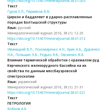
https://doi.org/10.15407/mineraljournal.38.01.003
Текст
Гуров Е.П., Пермяков В.В.
Циркон и бадделеит в ударно-расплавленных
породах Болтышской структуры
Язык:
русский
Минералогический журнал 2016, 38 (1): 12-20
https://doi.org/10.15407/mineraljournal.38.01.012
Текст
Иваницкий В.П., Пономаренко А.Н., Брик А.Б., Дудченко
Н.А., Польшин Э.В., Редько Я.В., Овсиенко В.В.
Влияние термической обработки с крахмалом руд
Керченского железорудного бассейна на их
свойства по данным мессбауэровской
спектроскопии
Язык:
украинский
Минералогический журнал 2016, 38 (1): 21-31
https://doi.org/10.15407/mineraljournal.38.01.021
Текст
ПЕТРОЛОГИЯ
Бобров А.Б.