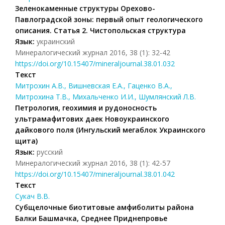
Зеленокаменные структуры Орехово-
Павлоградской зоны: первый опыт геологического
описания. Статья 2. Чистопольская структура
Язык:
украинский
Минералогический журнал 2016, 38 (1): 32-42
https://doi.org/10.15407/mineraljournal.38.01.032
Текст
Митрохин А.В., Вишневская Е.А., Гаценко В.А.,
Митрохина Т.В., Михальченко И.И., Шумлянский Л.В.
Петрология, геохимия и рудоносность
ультрамафитових даек Новоукраинского
дайкового поля (Ингульский мегаблок Украинского
щита)
Язык:
русский
Минералогический журнал 2016, 38 (1): 42-57
https://doi.org/10.15407/mineraljournal.38.01.042
Текст
Сукач В.В.
Субщелочные биотитовые амфиболиты района
Балки Башмачка, Среднее Приднепровье