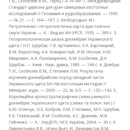
Г.В., Скобелев В.М., Терец Г.Я. ИГМР-1. Международный
стандарт циркона для уран-свинцовых изотопных
исследований // Геохимия и рудообразование. — 1995.
— № 21. — С. 164—167. 2. Безбородько М.І.
Петрогенезис і петрогенетична карта кристалічної
смуги України. — К. : Вид-во АН УРСР, 1935. — 389 с. 3.
Геохронологическая шкала докембрия Украинского
щита / Н.П. Щербак, Г.В. Артеменко, Е.Н. Бартницкий,
В.М. Верхогляд, А.А. Комаристый, И.М. Лесная, Н.Ю.
Мицкевич, А.Н. Пономаренко, В.М. Скобелев, Д.Н.
Щербак. — Киев : Наук. думка, 1989. — 144 с. 4. Довбуш
Т.И., Скобелев В.М., Степанюк Л.М. Результаты
изучения докембрийских пород западной части
Украинского щита Sm-Nd изотопным методом //
Минерал. журн. — 2000. — 22, № 2/3. — С. 132—142. 5.
Кореляційна хроностратиграфічна схема раннього
докембрію Українського щита (схема та поясн. зап.) /
К.Ю. Єсипчук, О.Б. Бобров, Л.М. Степанюк, М.П. Щербак,
Є.Б. Глеваський, В.М. Скобелєв, А.С. Дранник, М.В.
Гейченко. — К. : УкрДГРІ, НСК України, 2004. — 30 с. 6.
Лаврентьева И.В., Нгуен Вьет И., Венидиктов В.М.