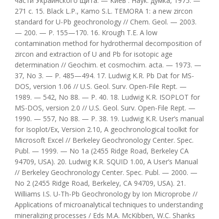
части Украинского щита. — Киев : Наук. думка, 1975. —
271 с. 15. Black L.P., Kamo S.L. TEMORA 1: a new zircon
standard for U-Pb geochronology // Chem. Geol. — 2003.
— 200. — Р. 155—170. 16. Krough T.E. A low
contamination method for hydrothermal decomposition of
zircon and extraction of U and Pb for isotopic age
determination // Geochim. et cosmochim. acta. — 1973. —
37, No 3. — P. 485—494. 17. Ludwig K.R. Pb Dat for MS-
DOS, version 1.06 // U.S. Geol. Surv. Open-File Rept. —
1989. — 542, No 88. — Р. 40. 18. Ludwig K.R. ISOPLOT for
MS-DOS, version 2.0 // U.S. Geol. Surv. Open-File Rept. —
1990. — 557, No 88. — Р. 38. 19. Ludwig K.R. User’s manual
for Isoplot/Ex, Version 2.10, A geochronological toolkit for
Microsoft Excel // Berkeley Geochronology Center. Spec.
Publ. — 1999. — No 1a (2455 Ridge Road, Berkeley CA
94709, USA). 20. Ludwig K.R. SQUID 1.00, A User’s Manual
// Berkeley Geochronology Center. Spec. Publ. — 2000. —
No 2 (2455 Ridge Road, Berkeley, CA 94709, USA). 21.
Williams I.S. U-Th-Pb Geochronology by Ion Microprobe //
Applications of microanalytical techniques to understanding
mineralizing processes / Eds M.A. McKibben, W.C. Shanks