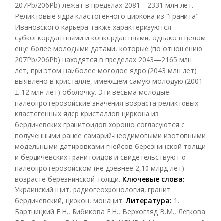
207Pb/206Pb) лежат в пределах 2081—2331 млн лет.
Реликтовые ядра кластогенного циркона из "гранита"
Ивановского карьера также характеризуются
субконкордантными и конкордантными, однако в целом
еще более молодыми датами, которые (по отношению
207Pb/206Pb) находятся в пределах 2043—2165 млн
лет, при этом наиболее молодое ядро (2043 млн лет)
выявлено в кристалле, имеющем самую молодую (2001
± 12 млн лет) оболочку. Эти весьма молодые
палеопротерозойские значения возраста реликтовых
кластогенных ядер кристаллов циркона из
бердичевских гранитоидов хорошо согласуются с
полученными ранее самарий-неодимовыми изотопными
модельными датировками гнейсов березнинской толщи
и бердичевских гранитоидов и свидетельствуют о
палеопротерозойском (не древнее 2,10 млрд лет)
возрасте березнинской толщи.
Ключевые слова:
Украинский щит, радиогеохронология, гранит
бердичевский, циркон, монацит.
Литература:
1.
Бартницкий Е.Н., Бибикова Е.Н., Верхогляд В.М., Легкова