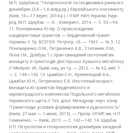
М.П. Щербака) "Геохронологія та геодинаміка раннього
докембрію (3,6—1,6 млрд рр.) Євразійського континенту
(Київ, 16—17 верес. 2014 р.) / ІГМР НАН України; Наук.
ред. М.П. Щербак. — К. : Компринт, 2014. — С. 93—94.
11. Половинкина Ю.Ир. О происхождении
кордиеритовых гранитов — бердичевский гранит
Украины // Тр. ВСЕГЕИ. Петрогр. сб. — 1963. — № 5. 12.
Пономаренко О.М., Петриченко К.В., Степанюк Л.М.,
Лісна І.М., Довбуш Т.І. Уран-свинцевий ізотопний вік
монациту із гранітоїдів Дністерсько-Бузького мегаблоку
// Мінерал. зб. Львів. нац. ун-ту. — 2012. — № 62, вип. 1.
— С. 144—150. 13. Цымбал С.Н., Кременецкий А.А.,
Цымбал Ю.Н., Петриченко Е.В. Изотопный возраст
монацита из гранитов бердичевского и
кировоградского комплексов Подольского мегаблока
Украинского щита // Тез. докл. Междунар. науч. конф.
"Гранитоиды: условия формирования и рудоносность"
(Киев, 27 мая — 1 июня, 2013). — Препр. ИГМР им. Н.П.
Семененко. — Киев, 2013. — С. 142—143. 14. Щербак
Н.П. Петрология и геохронология докембрия западной