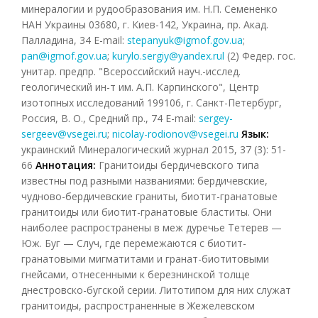
минералогии и рудообразования им. Н.П. Семененко
НАН Украины 03680, г. Киев-142, Украина, пр. Акад.
Палладина, 34 E-mail:
stepanyuk@igmof.gov.ua
;
pan@igmof.gov.ua
;
kurylo.sergiy@yandex.rul
(2) Федер. гос.
унитар. предпр. "Всероссийский науч.-исслед.
геологический ин-т им. А.П. Карпинского", Центр
изотопных исследований 199106, г. Санкт-Петербург,
Россия, В. О., Средний пр., 74 E-mail:
sergey-
sergeev@vsegei.ru
;
nicolay-rodionov@vsegei.ru
Язык:
украинский Минералогический журнал 2015, 37 (3): 51-
66
Аннотация:
Гранитоиды бердичевского типа
известны под разными названиями: бердичевские,
чудново-бердичевские граниты, биотит-гранатовые
гранитоиды или биотит-гранатовые бластиты. Они
наиболее распространены в меж дуречье Тетерев —
Юж. Буг — Случ, где перемежаются с биотит-
гранатовыми мигматитами и гранат-биотитовыми
гнейсами, отнесенными к березнинской толще
днестровско-бугской серии. Литотипом для них служат
гранитоиды, распространенные в Жежелевском