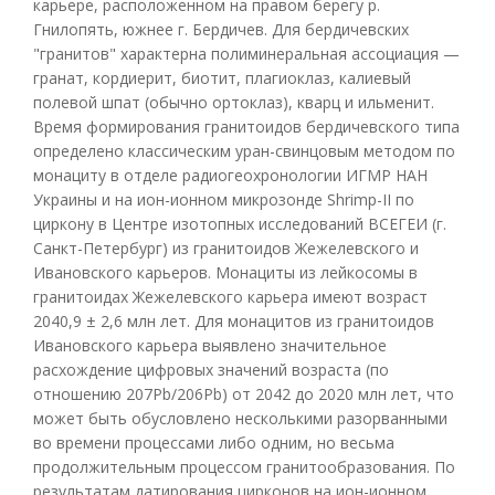
карьере, расположенном на правом берегу р.
Гнилопять, южнее г. Бердичев. Для бердичевских
"гранитов" характерна полиминеральная ассоциация —
гранат, кордиерит, биотит, плагиоклаз, калиевый
полевой шпат (обычно ортоклаз), кварц и ильменит.
Время формирования гранитоидов бердичевского типа
определено классическим уран-свинцовым методом по
монациту в отделе радиогеохронологии ИГМР НАН
Украины и на ион-ионном микрозонде Shrimp-II по
циркону в Центре изотопных исследований ВСЕГЕИ (г.
Санкт-Петербург) из гранитоидов Жежелевского и
Ивановского карьеров. Монациты из лейкосомы в
гранитоидах Жежелевского карьера имеют возраст
2040,9 ± 2,6 млн лет. Для монацитов из гранитоидов
Ивановского карьера выявлено значительное
расхождение цифровых значений возраста (по
отношению 207Pb/206Pb) от 2042 до 2020 млн лет, что
может быть обусловлено несколькими разорванными
во времени процессами либо одним, но весьма
продолжительным процессом гранитообразования. По
результатам датирования цирконов на ион-ионном