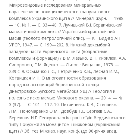
Микрозондовые исследования минеральных
парагенезисов полициклического гранулитового
комплекса Украинского щита // Минерал. журн. — 1988.
— 10, № 1. — С. 33—48. 7. Лучицький В.І. Бердичівський
магматичний комплекс // Український кристалічний
масив (геолого-петрологічний опис). — К. : Вид-во АН
УРСР, 1947. — С. 199—202. 8. Нижний докембрий
западной части Украинского щита (возрастные
комплексы и формации) / В.М. Лазько, В.П. Кирилюк, А.А.
Сиворонов, Г.М. Яценко. — Львов : Вища шк., 1975. —
239 с. 9. Осьмачко Л.С., Петриченко К.В., Лесная И.М.,
Котвицкая И.Н. О многоактности образования
породных ассоциаций березнинской толщи
Днестровско-Бугского мегаблока УЩ // Геология и
полезные ископаемые Мирового океана. — 2014. — №
3 (37). — С. 101—112. 10. Петриченко К.В., Степанюк
Л.М., Пономаренко О.М., Довбуш Т.І., Сергєєв С.А.,
Бережная Н.Г. Геохронологія гранітоїдів бердичівського
типу Побужжя за монацитом і цирконом (Український
щит) // Зб. тез Міжнар. наук. конф. (до 90-річчя акад.