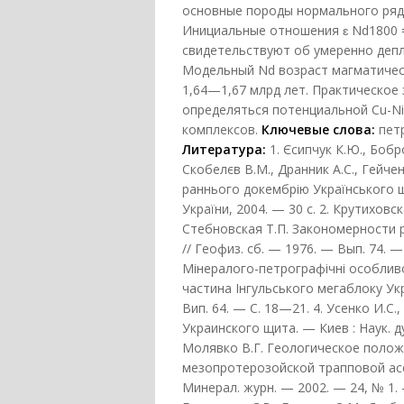
основные породы нормального ряд
Инициальные отношения ɛ Nd1800 =
свидетельствуют об умеренно деп
Модельный Nd возраст магматичес
1,64—1,67 млрд лет. Практическо
определяться потенциальной Cu-Ni
комплексов.
Ключевые слова:
пет
Литература:
1. Єсипчук К.Ю., Бобр
Скобелєв В.М., Дранник А.С., Гейч
раннього докембрію Українського щи
України, 2004. — 30 с. 2. Крутиховск
Стебновская Т.П. Закономерности 
// Геофиз. сб. — 1976. — Вып. 74. —
Мінералого-петрографічні особливо
частина Інгульського мегаблоку Укра
Вип. 64. — С. 18—21. 4. Усенко И.
Украинского щита. — Киев : Наук. ду
Молявко В.Г. Геологическое поло
мезопротерозойской трапповой асс
Минерал. журн. — 2002. — 24, № 1. 