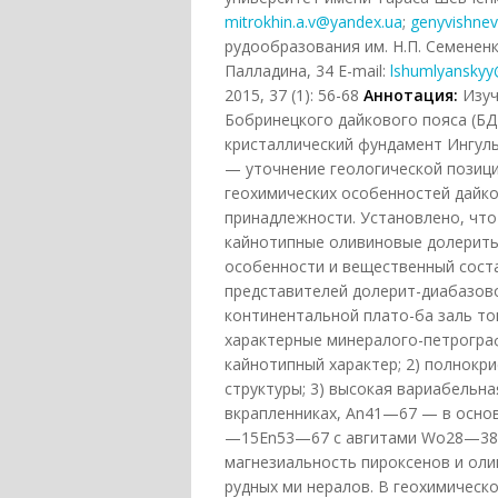
mitrokhin.a.v@yandex.ua
;
genyvishnev
рудообразования им. Н.П. Семененко
Палладина, 34 Е-mail:
lshumlyansky
2015, 37 (1): 56-68
Аннотация:
Изу
Бобринецкого дайкового пояса (Б
кристаллический фундамент Ингуль
— уточнение геологической позиц
геохимических особенностей дайко
принадлежности. Установлено, чт
кайнотипные оливиновые долериты.
особенности и вещественный сост
представителей долерит-диабазов
континентальной плато-ба заль то
характерные минералого-петрогра
кайнотипный характер; 2) полнок
структуры; 3) высокая вариабельн
вкрапленниках, An41—67 — в осно
—15En53—67 с авгитами Wo28—38E
магнезиальность пироксенов и оли
рудных ми нералов. В геохимичес