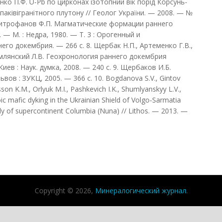
нко П.Ф. U-Pb по цирконах ізотопний вік порід Корсунь-
ківігранітного плутону // Геолог України. — 2008. — №
 Митрофанов Ф.П. Магматические формации раннего
 — М. : Недра, 1980. — Т. 3 : Орогенный и
о докембрия. — 266 с. 8. Щербак Н.П., Артеменко Г.В.,
умлянский Л.В. Геохронология раннего докембрия
ев : Наук. думка, 2008. — 240 с. 9. Щербаков И.Б.
ов : ЗУКЦ, 2005. — 366 с. 10. Bogdanova S.V., Gintov
sson K.M., Orlyuk M.I., Pashkevich I.K., Shumlyanskyy L.V.,
ic mafic dyking in the Ukrainian Shield of Volgo-Sarmatia
ly of supercontinent Columbia (Nuna) // Lithos. — 2013. —
Copyright © 2026,
Минералогический журнал
.