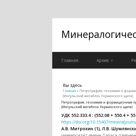
Минералогичес
Главная
Архив
Ре
Вы здесь
Главная
» Петрография, геохимия и форма
(Ингульский мегаблок Украинского щита)
Петрография, геохимия и формационная п
(Ингульский мегаблок Украинского щита)
УДК 552.333.4 : (552.08 + 550.4 + 55
https://doi.org/10.15407/mineraljourn
А.В. Митрохин (1), Л.В. Шумлянски
университет имени Тараса Шевченко 