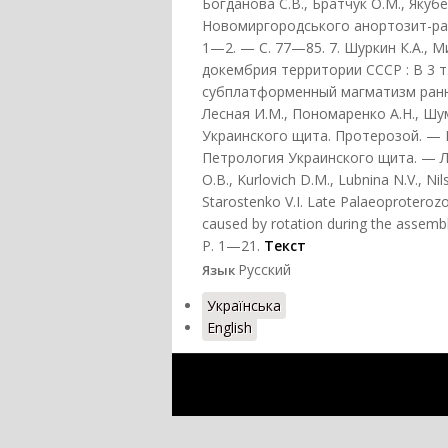
Богданова С.В., Братчук О.М., Якубе
Новомиргородського анортозит-рапа
1—2. — С. 77—85. 7. Шуркин К.А.,
докембрия территории СССР : В 3 т.
субплатформенный магматизм раннег
Лесная И.М., Пономаренко А.Н., Ш
Украинского щита. Протерозой. — Ки
Петрология Украинского щита. — Льв
O.B., Kurlovich D.M., Lubnina N.V., Nil
Starostenko V.I. Late Palaeoproterozo
caused by rotation during the assemb
P. 1—21.
Текст
Русский
Язык
Українська
English