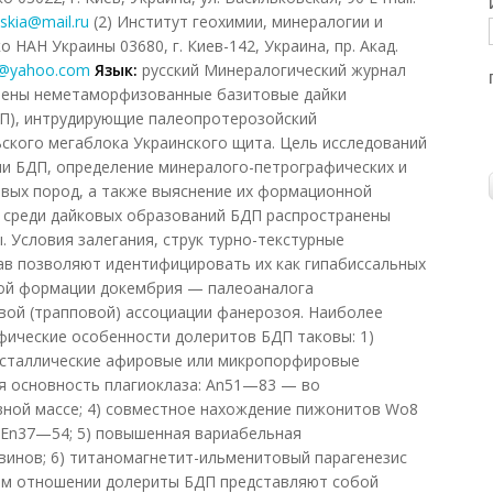
skia@mail.ru
(2) Институт геохимии, минералогии и
 НАН Украины 03680, г. Киев-142, Украина, пр. Акад.
y@yahoo.com
Язык:
русский Минералогический журнал
чены неметаморфизованные базитовые дайки
ДП), интрудирующие палеопротерозойский
ского мегаблока Украинского щита. Цель исследований
ии БДП, определение минералого-петрографических и
вых пород, а также выяснение их формационной
о среди дайковых образований БДП распространены
 Условия залегания, струк турно-текстурные
ав позволяют идентифицировать их как гипабиссальных
ой формации докембрия — палеоаналога
вой (трапповой) ассоциации фанерозоя. Наиболее
фические особенности долеритов БДП таковы: 1)
ристаллические афировые или микропорфировые
ая основность плагиоклаза: An51—83 — во
вной массе; 4) совместное нахождение пижонитов Wo8
n37—54; 5) повышенная вариабельная
винов; 6) титаномагнетит-ильменитовый парагенезис
ком отношении долериты БДП представляют собой