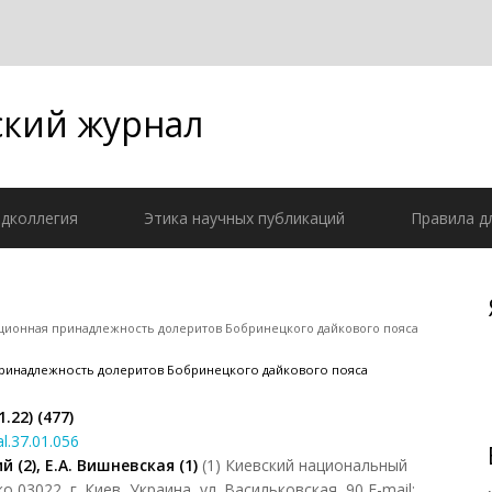
кий журнал
дколлегия
Этика научных публикаций
Правила д
ционная принадлежность долеритов Бобринецкого дайкового пояса
ринадлежность долеритов Бобринецкого дайкового пояса
1.22) (477)
al.37.01.056
й (2), Е.А. Вишневская (1)
(1) Киевский национальный
03022, г. Киев, Украина, ул. Васильковская, 90 Е-mail: