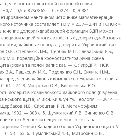
а щелочности толеитовой натровой серии.
 +0,7—0,9 и 87Sr/86Sr = 0,70274—0,70381
летированном мантийном источнике магмагенерации.
кого источника составляет TDM = 2,37—2,41 и TCHUR =
е значение долерит-диабазовой формации БДП может
 специализацией многих известных долерит-диабазовых
рология, дайковые породы, долериты, Украинский щит.
ов О.Б., Степанюк Л.М., Щербак М.П., Глеваський Є.Б.,
енко М.В. Кореляційна хроностратиграфічна схема
та (схема та поясн. запис ка). — К. : УкрДГРІ, НСК
ая З.А., Пашкевич И.К., Подолянко С.Н., Силина Н.М.,
распределения дайковых комплексов Украинского щита
 С. 61—74. 3. Митрохин О.В., Вишневська Є.О.
сті долеритів Розанівського дайкового поля (південна
їнського щита) // Вісн. Київ. ун-ту. Геологія. — 2014. —
С., Щербаков И.Б., Сироштан Р.И. Метаморфизм
мка, 1982. — 308 с. 5. Шумлянский Л.В., Зинченко О.В.,
жение и особенности вещественного состава
оциации Северо-Западного блока Украинского щита //
— С. 53—63. 6. Шумлянський Л.В., Митрохин О.В.,