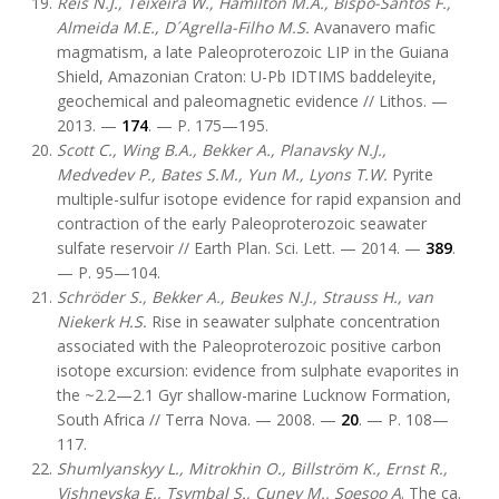
Reis N.J., Teixeira W., Hamilton M.A.,
Bispo-Santos F.,
Almeida M.E., D´Agrella-Filho M.S.
Avanavero mafic
magmatism, a late Paleoproterozoic LIP in the Guiana
Shield, Amazonian Craton: U-Pb IDTIMS baddeleyite,
geochemical and paleomagnetic evidence // Lithos. —
2013. —
174
. — P. 175—195.
Scott C.
, Wing B.A., Bekker A., Planavsky N.J.,
Medvedev P., Bates S.M., Yun M., Lyons T.W.
Pyrite
multiple-sulfur isotope evidence for rapid expansion and
contraction of the early Paleoproterozoic seawater
sulfate reservoir // Earth Plan. Sci. Lett. — 2014. —
389
.
— P. 95—104.
Schröder S., Bekker A., Beukes N.J., Strauss H., van
Niekerk H.S.
Rise in seawater sulphate concentration
associated with the Paleoproterozoic positive carbon
isotope excursion: evidence from sulphate evaporites in
the ~2.2—2.1 Gyr shallow-marine Lucknow Formation,
South Africa // Terra Nova. — 2008. —
20
. — P. 108—
117.
Shumlyanskyy L., Mitrokhin O., Billström K., Ernst R.,
Vishnevska E., Tsymbal S., Cuney M., Soesoo A
. The ca.