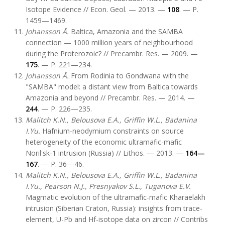
Isotope Evidence // Econ. Geol. — 2013. —
108
. — P.
1459—1469.
Johansson Å.
Baltica, Amazonia and the SAMBA
connection — 1000 million years of neighbourhood
during the Proterozoic? // Precambr. Res. — 2009. —
175
. — P. 221—234.
Johansson
Å
.
From Rodinia to Gondwana with the
"SAMBA" model: a distant view from Baltica towards
Amazonia and beyond // Precambr. Res. — 2014. —
244
. — P. 226—235.
Malitch K.N., Belousova E.A., Griffin W.L., Badanina
I.Yu.
Hafnium-neodymium constraints on source
heterogeneity of the economic ultramafic-mafic
Noril'sk-1 intrusion (Russia) // Lithos. — 2013. —
164—
167
. — P. 36—46.
Malitch K.N., Belousova E.A., Griffin W.L., Badanina
I.Yu., Pearson N.J., Presnyakov S.L., Tuganova E.V.
Magmatic evolution of the ultramafic-mafic Kharaelakh
intrusion (Siberian Craton, Russia): insights from trace-
element, U-Pb and Hf-isotope data on zircon // Contribs