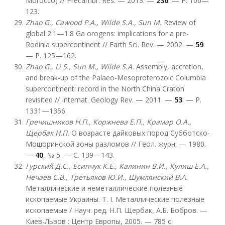
Morocco) // Precambr. Res. — 2013. —
236
. — Р. 106—
123.
Zhao G., Cawood P.A., Wilde S.A., Sun M.
Review of
global 2.1—1.8 Ga orogens: implications for a pre-
Rodinia supercontinent // Earth Sci. Rev. — 2002. —
59
.
— Р. 125—162.
Zhao G., Li S., Sun M., Wilde S.A.
Assembly, accretion,
and break-up of the Palaeo-Mesoproterozoic Columbia
supercontinent: record in the North China Craton
revisited // Internat. Geology Rev. — 2011. —
53
. — Р.
1331—1356.
Гречишников Н.П., Коржнева Е.П., Крамар О.А.,
Щербак Н.П.
О возрасте дайковых пород Субботско-
Мошоринской зоны разломов // Геол. журн. — 1980.
—
40
, № 5. — С. 139—143.
Гурский Д.С., Есипчук К.Е., Калинин В.И., Кулиш Е.А.,
Нечаев С.В., Третьяков Ю.И., Шумлянский В.А.
Металлические и неметаллические полезные
ископаемые Украины. Т. I. Металлические полезные
ископаемые / Науч. ред. Н.П. Щербак, А.Б. Бобров. —
Киев-Львов : Центр Европы, 2005. — 785 с.