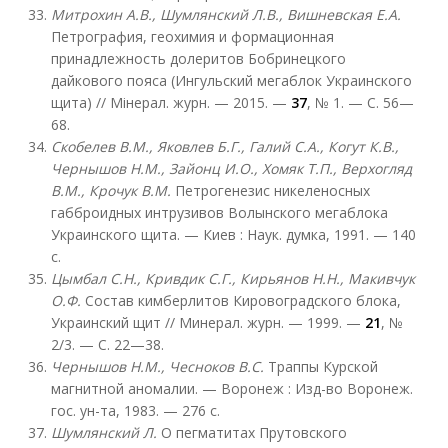
Митрохин А.В., Шумлянский Л.В., Вишневская Е.А.
Петрография, геохимия и формационная
принадлежность долеритов Бобринецкого
дайкового пояса (Ингульский мегаблок Украинского
щита) // Мінерал. журн. — 2015. —
37
, № 1. — С. 56—
68.
Скобелев В.М., Яковлев Б.Г., Галий С.А., Когут К.В.,
Чернышов Н.М., Зайонц И.О., Хомяк Т.П., Верхогляд
В.М., Крочук В.М.
Петрогенезис никеленосных
габброидных интрузивов Волынского мегаблока
Украинского щита. — Киев : Наук. думка, 1991. — 140
с.
Цымбал С.Н., Кривдик С.Г., Кирьянов Н.Н., Макивчук
О.Ф.
Состав кимберлитов Кировоградского блока,
Украинский щит // Минерал. журн. — 1999. —
21
, №
2/3. — С. 22—38.
Чернышов Н.М., Чесноков В.С.
Траппы Курской
магнитной аномалии. — Воронеж : Изд-во Воронеж.
гос. ун-та, 1983. — 276 с.
Шумлянский Л.
О пегматитах Прутовского