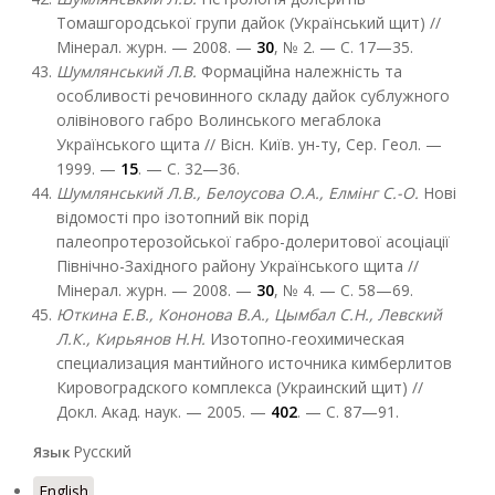
Томашгородської групи дайок (Український щит) //
Мінерал. журн. — 2008. —
30
, № 2. — С. 17—35.
Шумлянський Л.В.
Формаційна належність та
особливості речовинного складу дайок сублужного
олівінового габро Волинського мегаблока
Українського щита // Вісн. Київ. ун-ту, Сер. Геол. —
1999. —
15
. — С. 32—36.
Шумлянський Л.В., Белоусова О.А., Елмінг С.-О.
Нові
відомості про ізотопний вік порід
палеопротерозойської габро-долеритової асоціації
Північно-Західного району Українського щита //
Мінерал. журн. — 2008. —
30
, № 4. — С. 58—69.
Юткина Е.В., Кононова В.А., Цымбал С.Н., Левский
Л.К., Кирьянов Н.Н.
Изотопно-геохимическая
специализация мантийного источника кимберлитов
Кировоградского комплекса (Украинский щит) //
Докл. Акад. наук. — 2005. —
402
. — С. 87—91.
Русский
Язык
English