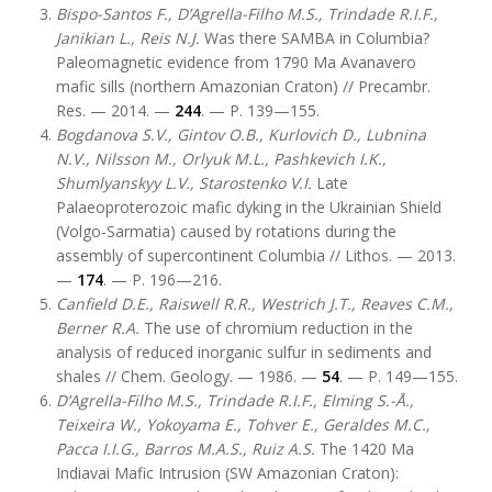
Bispo-Santos F.
, D’Agrella-Filho M.S., Trindade R.I.F.,
Janikian L., Reis N.J.
Was there SAMBA in Columbia?
Paleomagnetic evidence from 1790 Ma Avanavero
mafic sills (northern Amazonian Craton) // Precambr.
Res. — 2014. —
244
. — P. 139—155.
Bogdanova S.V., Gintov O.B., Kurlovich D., Lubnina
N.V., Nilsson M., Orlyuk M.L., Pashkevich I.K.,
Shumlyanskyy L.V., Starostenko V.I.
Late
Palaeoproterozoic mafic dyking in the Ukrainian Shield
(Volgo-Sarmatia) caused by rotations during the
assembly of supercontinent Columbia // Lithos. — 2013.
—
174
. — P. 196—216.
Canfield D.E., Raiswell R.R., Westrich J.T., Reaves C.M.,
Berner R.A.
The use of chromium reduction in the
analysis of reduced inorganic sulfur in sediments and
shales // Chem. Geology. — 1986. —
54
. — P. 149—155.
D’Agrella-Filho M.S., Trindade R.I.F., Elming S.-Å.,
Teixeira W., Yokoyama E., Tohver E., Geraldes M.C.,
Pacca I.I.G., Barros M.A.S., Ruiz A.S.
The 1420 Ma
Indiavai Mafic Intrusion (SW Amazonian Craton):