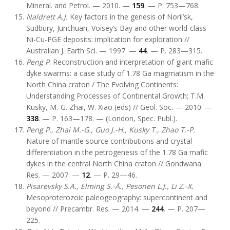
Mineral. and Petrol. — 2010. —
159
. — P. 753—768.
Naldrett A.J.
Key factors in the genesis of Noril’sk,
Sudbury, Junchuan, Voisey’s Bay and other world-class
Ni-Cu-PGE deposits: implication for exploration //
Australian J. Earth Sci. — 1997. —
44
. — P. 283—315.
Peng P
. Reconstruction and interpretation of giant mafic
dyke swarms: a case study of 1.78 Ga magmatism in the
North China craton / The Evolving Continents:
Understanding Processes of Continental Growth; T.M.
Kusky, M.-G. Zhai, W. Xiao (eds) // Geol. Soc. — 2010. —
338
. — P. 163—178. — (London, Spec. Publ.).
Peng P., Zhai M.-G., Guo J.-H., Kusky T., Zhao T.-P.
Nature of mantle source contributions and crystal
differentiation in the petrogenesis of the 1.78 Ga mafic
dykes in the central North China craton // Gondwana
Res. — 2007. —
12
. — P. 29—46.
Pisarevsky S.A., Elming S.-Å., Pesonen L.J., Li Z.-X.
Mesoproterozoic paleogeography: supercontinent and
beyond // Precambr. Res. — 2014. —
244
. — P. 207—
225.