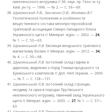
никеленосного интрузива // Зб. наук. пр. Геол. ін-ту
Київ. ун-ту. — 1996. — № 2. — C. 59—69.
Шумлянский Л.В., Зинченко О.В., Молявко В.Г.
Геологическое положение и особенности
вещественного состава мезопротерозойской
трапповой ассоциации Северо-Западного блока
Украинского щита // Минерал. журн. — 2002. —
24
,
№ 1. — С. 53—63.
Шумлянський Л.В.
Еволюція вендського трапового
магматизму Волині // Мінерал. журн. — 2012. —
34
,
№ 4. — С. 50—68.
Шумлянський Л.В.
Ізотопний склад гафнію в
цирконах, виділених з порід Томашгородського та
Букинського комплексів // Доп. НАН України. — 2009.
— № 7. — С. 128—131.
Шумлянський Л.В.
Ізотопний склад стронцію,
неодиму та сірки в породах Прутівського
нікеленосного інтрузиву, північний захід Українського
щита // Мінерал. журн. — 2005. —
27
, № 1. — С. 57—
63.
Шумлянський Л.В.
Петрологія долеритів