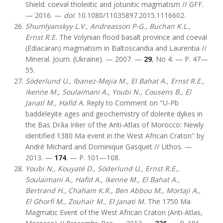
Shield: coeval tholeiitic and jotunitic magmatism // GFF.
— 2016. —
doi
: 10.1080/11035897.2015.1116602.
Shumlyanskyy L.V., Andreasson P-G., Buchan K.L.,
Ernst R.E.
The Volynian flood basalt province and coeval
(Ediacaran) magmatism in Baltoscandia and Laurentia //
Mineral. Journ. (Ukraine). — 2007. —
29
, No 4. — P. 47—
55.
Söderlund U., Ibanez-Mejia M., El Bahat A., Ernst R.E.,
Ikenne M., Soulaimani A., Youbi N., Cousens B., El
Janati M., Hafid A.
Reply to Comment on "U-Pb
baddeleyite ages and geochemistry of dolerite dykes in
the Bas Drâa Inlier of the Anti-Atlas of Morocco: Newly
identified 1380 Ma event in the West African Craton" by
André Michard and Dominique Gasquet // Lithos. —
2013. —
174
. — P. 101—108.
Youbi N.
, Kouyaté D., Söderlund U., Ernst R.E.,
Soulaimani A., Hafid A., Ikenne M., El Bahat A.,
Bertrand H., Chaham K.R., Ben Abbou M., Mortaji A.,
El Ghorfi M., Zouhair M., El Janati M.
The 1750 Ma
Magmatic Event of the West African Craton (Anti-Atlas,