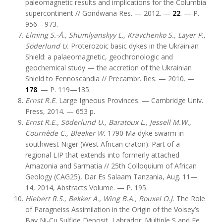
paleomagnetic results and implications for the Columbia
supercontinent // Gondwana Res. — 2012. —
22
. — P.
956—973.
Elming S.-Å., Shumlyanskyy L., Kravchenko S., Layer P.,
Söderlund U.
Proterozoic basic dykes in the Ukrainian
Shield: a palaeomagnetic, geochronologic and
geochemical study — the accretion of the Ukrainian
Shield to Fennoscandia // Precambr. Res. — 2010. —
178
. — P. 119—135.
Ernst R.E.
Large Igneous Provinces. — Cambridge Univ.
Press, 2014. — 653 p.
Ernst R.E., Söderlund U., Baratoux L., Jessell M.W.,
Cournède C., Bleeker W.
1790 Ma dyke swarm in
southwest Niger (West African craton): Part of a
regional LIP that extends into formerly attached
Amazonia and Sarmatia // 25th Colloquium of African
Geology (CAG25), Dar Es Salaam Tanzania, Aug. 11—
14, 2014, Abstracts Volume. — P. 195.
Hiebert R.S., Bekker A., Wing B.A., Rouxel O.J.
The Role
of Paragneiss Assimilation in the Origin of the Voisey’s
Bay Ni-Cu Sulfide Deposit, Labrador: Multiple S and Fe