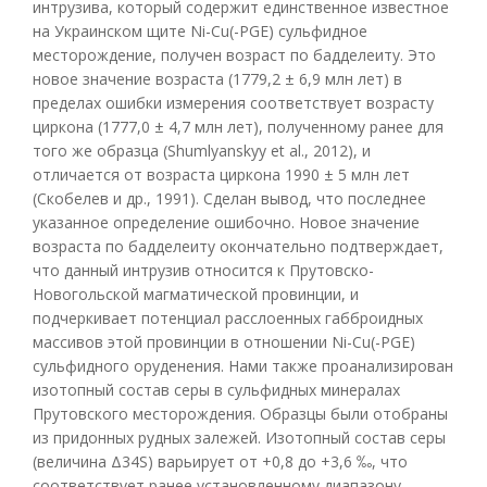
интрузива, который содержит единственное известное
на Украинском щите Ni-Cu(-PGE) сульфидное
месторождение, получен возраст по бадделеиту. Это
новое значение возраста (1779,2 ± 6,9 млн лет) в
пределах ошибки измерения соответствует возрасту
циркона (1777,0 ± 4,7 млн лет), полученному ранее для
того же образца (Shumlyanskyy et al., 2012), и
отличается от возраста циркона 1990 ± 5 млн лет
(Скобелев и др., 1991). Сделан вывод, что последнее
указанное определение ошибочно. Новое значение
возраста по бадделеиту окончательно подтверждает,
что данный интрузив относится к Прутовско-
Новогольской магматической провинции, и
подчеркивает потенциал расслоенных габброидных
массивов этой провинции в отношении Ni-Cu(-PGE)
сульфидного оруденения. Нами также проанализирован
изотопный состав серы в сульфидных минералах
Прутовского месторождения. Образцы были отобраны
из придонных рудных залежей. Изотопный состав серы
(величина Δ34S) варьирует от +0,8 до +3,6 ‰, что
соответствует ранее установленному диапазону