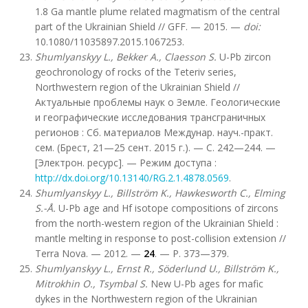
1.8 Ga mantle plume related magmatism of the central
part of the Ukrainian Shield // GFF. — 2015. —
doi:
10.1080/11035897.2015.1067253.
Shumlyanskyy L., Bekker A., Claesson S.
U-Pb zircon
geochronology of rocks of the Teteriv series,
Northwestern region of the Ukrainian Shield //
Актуальные проблемы наук о Земле. Геологические
и географические исследования трансграничных
регионов : Сб. материалов Междунар. науч.-практ.
сем. (Брест, 21—25 сент. 2015 г.). — C. 242—244. —
[Электрон. ресурс]. — Режим доступа :
http://dx.doi.org/10.13140/RG.2.1.4878.0569
.
Shumlyanskyy L., Billström K., Hawkesworth C., Elming
S.-Å.
U-Pb age and Hf isotope compositions of zircons
from the north-western region of the Ukrainian Shield :
mantle melting in response to post-collision extension //
Terra Nova. — 2012. —
24
. — P. 373—379.
Shumlyanskyy L., Ernst R., Söderlund U., Billström K.,
Mitrokhin O., Tsymbal S.
New U-Pb ages for mafic
dykes in the Northwestern region of the Ukrainian