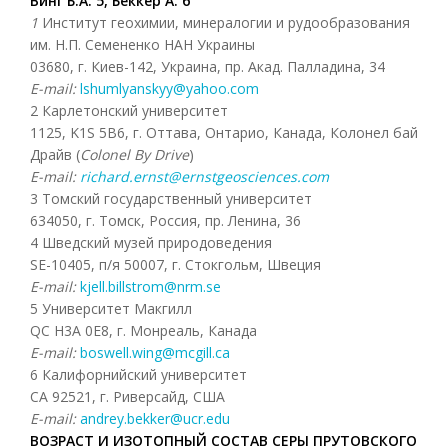
Винг Б.А. 5, Беккер А. 6
1
Институт геохимии, минералогии и рудообразования
им. Н.П. Семененко НАН Украины
03680, г. Киев-142, Украина, пр. Акад. Палладина, 34
E-mail:
lshumlyanskyy@yahoo.com
2 Карлетонский университет
1125, K1S 5B6, г. Оттава, Онтарио, Канада, Колонел бай
Драйв (
Colonel By Drive
)
E-mail:
richard.ernst@ernstgeosciences.com
3 Томский государственный университет
634050, г. Томск, Россия, пр. Ленина, 36
4 Шведский музей природоведения
SE-10405, п/я 50007, г. Стокгольм, Швеция
E-mail:
kjell.billstrom@nrm.se
5 Университет Макгилл
QC H3A 0E8, г. Монреаль, Канада
E-mail:
boswell.wing@mcgill.ca
6 Калифорнийский университет
CA 92521, г. Риверсайд, США
E-mail:
andrey.bekker@ucr.edu
ВОЗРАСТ И ИЗОТОПНЫЙ СОСТАВ СЕРЫ ПРУТОВСКОГО