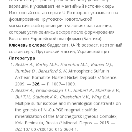
вариаций, и указывает на мантийный источник серы.
Изотопный состав серы и U-Pb возраст указывают на
формирование Прутовско-Новогольской
магматической провинции в условиях растяжения,
которые установились вскоре после формирования
Восточно-Европейской платформы (Балтики).
Ключевые слова:
бадделеит, U-Pb возраст, изотопный
состав серы, Прутовский массив, Украинский щит.
Литература
Bekker A., Barley M.E., Fiorentini M.L., Rouxel O.J.,
Rumble D., Beresford S.W.
Atmospheric Sulfur in
Archean Komatiite-Hosted Nickel Deposits // Science. —
2009. —
326
. — P. 1087—1089.
Bekker A., Grokhovskaya T.L., Hiebert R., Sharkov E.V.,
Bui T.H., Stadnek K.R., Chashchin V.V., Wing B.A.
Multiple sulfur isotope and mineralogical constraints on
the genesis of Ni-Cu-PGE magmatic sulfide
mineralization of the Monchegorsk Igneous Complex,
Kola Peninsula, Russia // Mineral. Depos. — 2015. —
doi
: 10.1007/s00126-015-0604-1.