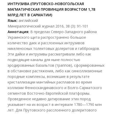
ИНТРУЗИВА (ПРУТОВСКО-НОВОГОЛЬСКАЯ
МАГМАТИЧЕСКАЯ ПРОВИНЦИЯ ВОЗРАСТОМ 1,78
МЛРД ЛЕТ В САРМАТИИ)
Язык:
английский
Минералогический журнал 2016, 38 (3): 91-101
Ан
н
отац
и
я:
В пределах Северо-Западного района
Украинского щита распространено большое
количество даек и расслоенных интрузивов
никеленосных толеитовых долеритов и габброидов.
Эти дайки и интрузивы рассматривали либо как
подводящие каналы для ныне полностью
эродированных базальтов (траппов), сформированных
в обстановке растяжения, либо как синколлизионные
породные комплексы, возникшие в результате
кристаллизации мантийных расплавов во время
коллизии Фенноскандинавского и Волго-Сарматского
сегментов Восточно-Европейской платформы.
Проведенное недавно датирование этих пород
указывает на их возраст в интервале 1780—1790 млн
лет. Для Прутовского расслоенного долеритового