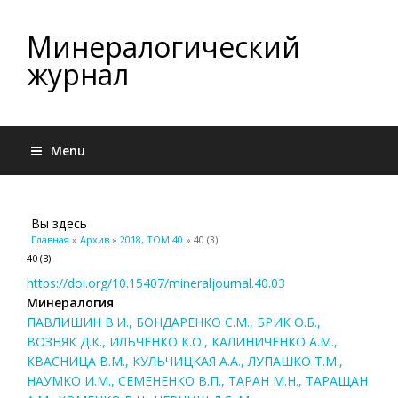
Минералогический
журнал
Menu
Вы здесь
Главная
»
Архив
»
2018, ТОМ 40
» 40 (3)
40 (3)
https://doi.org/10.15407/mineraljournal.40.03
Минералогия
ПАВЛИШИН В.И., БОНДАРЕНКО С.М., БРИК О.Б.,
ВОЗНЯК Д.К., ИЛЬЧЕНКО К.О., КАЛИНИЧЕНКО А.М.,
КВАСНИЦА В.М., КУЛЬЧИЦКАЯ А.А., ЛУПАШКО Т.М.,
НАУМКО И.М., СЕМЕНЕНКО В.П., ТАРАН М.Н., ТАРАЩАН