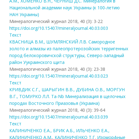
А.М., ХОМЕНКО В.Н., ЧЕРНИШ Д.С. Минералогия в
Национальной академии наук Украины (к 100-летию
НАН Украины)
Минералогический журнал 2018, 40 (3): 3-22
https://doi.org/10.15407/mineraljournal.40.03.003
Текст
КВАСНИЦА В.М., ШУМЛЯНСКИЙ Л.В. Самородное
золото и алмазы из палеопротерозойских терригенных
пород белокоровичской структуры, Северо-западный
район Уукраинского щита
Минералогический журнал 2018, 40 (3): 23-38
https://doi.org/10.15407/mineraljournal.40.03.023
Текст
КРИВДИК С.Г., ШАРЫГИН В.В., ДУБИНА О.В., МОРГУН
В.Г., ТОМУРКО Л.Л. Ta-Nb Минерализация в щелочных
породах Восточного Приазовья (Украина)
Минералогический журнал 2018, 40 (3): 39-64
https://doi.org/10.15407/mineraljournal.40.03.039
Текст
КАЛИНИЧЕНКО Е.А., БРИК А.Б., ИЛЬЧЕНКО Е.А.,
КАЛИНИЧЕНКО А.М., КАЛИНИЧЕНКО Т.Г. Изоморфные