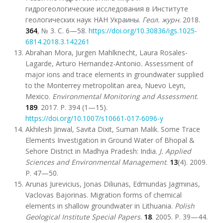
гидрогеологические исследования в Институте
геологических наук НАН Украины.
Геол. журн
. 2018.
364
, № 3. С. 6—58.
https://doi.org/10.30836/igs.1025-
6814.2018.3.142261
Abrahan Mora, Jurgen Mahlknecht, Laura Rosales-
Lagarde, Arturo Hernandez-Antonio
.
Assessment of
major ions and trace elements in groundwater supplied
to the Monterrey metropolitan area, Nuevo Leуn,
Mexico.
Environmental Monitoring and Assessment
.
189
. 2017. P. 394 (1—15).
https://doi.org/10.1007/s10661-017-6096-y
Akhilesh Jinwal, Savita Dixit, Suman Malik. Some Trace
Elements Investigation in Ground Water of Bhopal &
Sehore District in Madhya Pradesh: India.
J. Applied
Sciences and Environmental Management
.
13
(4). 2009.
P. 47—50.
Arunas Jurevicius, Jonas Diliunas, Edmundas Jagminas,
Vaclovas Bajorinas. Migration forms of chemical
elements in shallow groundwater in Lithuania.
Polish
Geological Institute Special Papers
.
18
. 2005. P. 39—44.