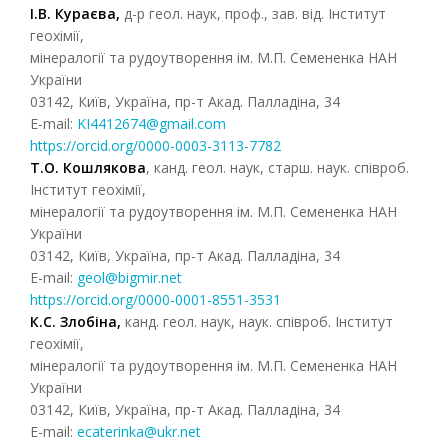
І.В. Кураєва,
д-р геол. наук, проф., зав. від. Інститут
геохімії,
мінералогії та рудоутворення ім. М.П. Семененка НАН
України
03142, Київ, Україна, пр-т Акад. Палладіна, 34
E-mail:
KI4412674@gmail.com
https://orcid.org/0000-0003-3113-7782
Т.О. Кошлякова
, канд. геол. наук, старш. наук. співроб.
Інститут геохімії,
мінералогії та рудоутворення ім. М.П. Семененка НАН
України
03142, Київ, Україна, пр-т Акад. Палладіна, 34
E-mail:
geol@bigmir.net
https://orcid.org/0000-0001-8551-3531
К.С. Злобіна,
канд. геол. наук, наук. співроб. Інститут
геохімії,
мінералогії та рудоутворення ім. М.П. Семененка НАН
України
03142, Київ, Україна, пр-т Акад. Палладіна, 34
E-mail:
ecaterinka@ukr.net