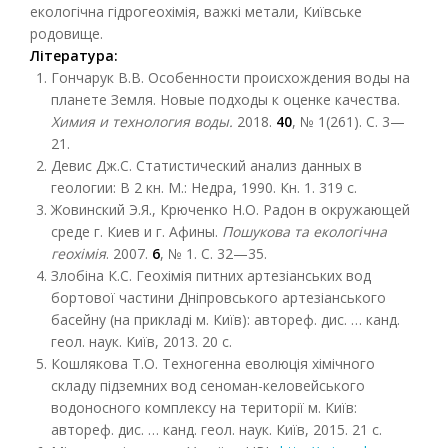
екологічна гідрогеохімія, важкі метали, Київське
родовище.
Література:
Гончарук В.В. Особенности происхождения воды на
планете Земля. Новые подходы к оценке качества.
Химия и технология воды.
2018.
40
, № 1(261). С. 3—
21.
Девис Дж.С. Статистический анализ данных в
геологии: В 2 кн. М.: Недра, 1990. Кн. 1. 319 с.
Жовинский Э.Я., Крюченко Н.О. Радон в окружающей
среде г. Киев и г. Афины.
Пошукова та екологічна
геохімія
. 2007.
6
, № 1. С. 32—35.
Злобіна К.С. Геохімія питних артезіанських вод
бортової частини Дніпровського артезіанського
басейну (на прикладі м. Київ): автореф. дис. … канд.
геол. наук. Київ, 2013. 20 c.
Кошлякова Т.О. Техногенна еволюція хімічного
складу підземних вод сеноман-келовейського
водоносного комплексу на території м. Київ:
автореф. дис. … канд. геол. наук. Київ, 2015. 21 с.