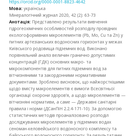
https://orcid.org/0000-0001-8823-4642
Мова:
українська
Мінералогічний журнал 2020, 42 (2): 63-73
Анотація:
Представлено результати вивчення
гідрогеохімічних особливостей розподілу провідних
екологоформівних мікроелементів (Pb, Mo, Cu та Zn) у
питних артезіанських водоносних горизонтах у межах
Київського родовища підземних вод. Виконано
порівняльний аналіз величин гранично допустимих
концентрацій (ГДК) основних макро- та
мікрокомпонентів для питних підземних вод за
вітчизняними та закордонними нормативними
документами. Зроблено висновок, що найжорсткішими
щодо вмісту макроелементів є вимоги Всесвітньої
організації охорони здоров’я, а щодо мікроелементів —
вітчизняні нормативи, а саме — Державні санітарні
правила і норми (ДСанПіН 2.2.4-171-10). За допомогою
статистичних методів проаналізовано розподіл
досліджуваних мікроелементів у підземних водах
сеноман-келовейського водоносного комплексу та
байоського водоносного горизонту. За результатами