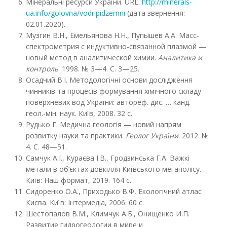
Мінеральні ресурси України. URL:
http://minerals-
ua.info/golovna/vodi-pidzemni
(дата звернення:
02.01.2020).
Музгин В.Н., Емельянова H.H., Пупышев А.А. Масс-
спектрометрия с индуктивно-связанной плазмой —
новый метод в аналитической химии.
Аналитика и
контроль
. 1998. № 3—4. С. 3—25.
Осадчий В.І. Методологічні основи дослідження
чинників та процесів формування хімічного складу
поверхневих вод України: автореф. дис. … канд.
геол.-мін. наук. Київ, 2008. 32 с.
Рудько Г. Медична геологія — новий напрям
розвитку науки та практики.
Геолог України
. 2012. №
4. С. 48—51.
Самчук А.І., Кураєва І.В., Гродзинська Г.А. Важкі
метали в об’єктах довкілля Київського мегаполісу.
Київ: Наш формат, 2019. 164 с.
Сидоренко О.А., Приходько В.Ф
.
Екологічний атлас
Києва. Київ: Інтермедіа, 2006. 60 с.
Шестопалов В.М., Климчук А.Б., Онищенко И.П.
Развитие гидрогеологии в мире и