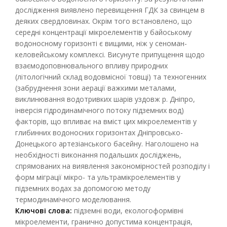
дослідження виявлено перевищення ГДК за свинцем в
деяких свердловинах. Окрім того встановлено, що
середні концентрації мікроелементів у байоському
водоносному горизонті є вищими, ніж у сеноман-
келовейському комплексі. Висунуте припущення щодо
взаємодоповнювального впливу природних
(літологічний склад водовмісної товщі) та техногенних
(забруднення зони аерації важкими металами,
виклинювання водотривких шарів уздовж р. Дніпро,
інверсія гідродинамічного потоку підземних вод)
факторів, що впливає на вміст цих мікроелементів у
глибинних водоносних горизонтах Дніпровсько-
Донецького артезіанського басейну. Наголошено на
необхідності виконання подальших досліджень,
спрямованих на виявлення закономірностей розподілу і
форм міграції мікро- та ультрамікроелементів у
підземних водах за допомогою методу
термодинамічного моделювання.
Ключові слова:
підземні води, екологоформівні
мікроелементи, гранично допустима концентрація,