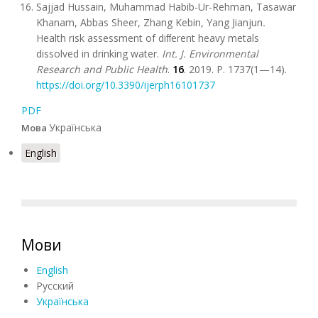
Sajjad Hussain, Muhammad Habib-Ur-Rehman, Tasawar
Khanam, Abbas Sheer, Zhang Kebin, Yang Jianjun
.
Health risk assessment of diﬀerent heavy metals
dissolved in drinking water.
Int. J. Environmental
Research and Public Health
.
16
. 2019. P. 1737(1—14).
https://doi.org/10.3390/ijerph16101737
PDF
Українська
Мова
English
Мови
English
Русский
Українська