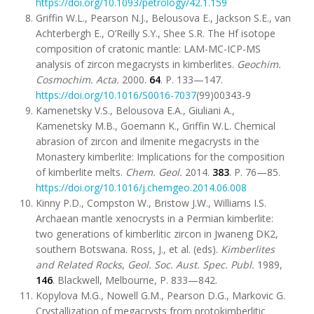
https://doi.org/10.1093/petrology/42.1.159
Griffin W.L., Pearson N.J., Belousova E., Jackson S.E., van
Achterbergh E., O’Reilly S.Y., Shee S.R. The Hf isotope
composition of cratonic mantle: LAM-MC-ICP-MS
analysis of zircon megacrysts in kimberlites.
Geochim.
Cosmochim. Acta
.
2000.
64
. P. 133—147.
https://doi.org/10.1016/S0016-7037
(99)00343-9
Kamenetsky V.S., Belousova E.A., Giuliani A.,
Kamenetsky M.B., Goemann K., Griffin W.L. Chemical
abrasion of zircon and ilmenite megacrysts in the
Monastery kimberlite: Implications for the composition
of kimberlite melts.
Chem. Geol.
2014.
383
. P. 76—85.
https://doi.org/10.1016/j.chemgeo.2014.06.008
Kinny P.D., Compston W., Bristow J.W., Williams I.S.
Archaean mantle xenocrysts in a Permian kimberlite:
two generations of kimberlitic zircon in Jwaneng DK2,
southern Botswana. Ross, J., et al. (eds).
Kimberlites
and Related Rocks
,
Geol. Soc. Aust. Spec. Publ.
1989,
146
. Blackwell, Melbourne, P. 833—842.
Kopylova M.G., Nowell G.M., Pearson D.G., Markovic G.
Crystallization of megacrysts from protokimberlitic