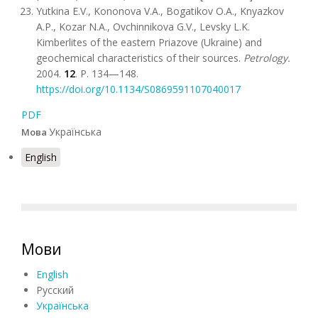
Yutkina E.V., Kononova V.A., Bogatikov O.A., Knyazkov
A.P., Kozar N.A., Ovchinnikova G.V., Levsky L.K.
Kimberlites of the eastern Priazove (Ukraine) and
geochemical characteristics of their sources.
Petrology.
2004.
12
. P. 134—148.
https://doi.org/10.1134/S0869591107040017
PDF
Українська
Мова
English
Мови
English
Русский
Українська