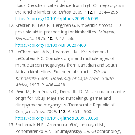
fluids: Geochemical evidence from high-Cr megacrysts in
the Jericho kimberlite.
Lithos
.
2009.
112
. P. 284—295.
https://doi.org/10.1016/j.lithos.2009.06.008
Kresten P., Fels P., Berggren G. Kimberlitic zircons — a
possible aid in prospecting for kimberlites.
Mineral.
Deposita
.
1975.
10
. P. 47—56.
https://doi.org/10.1007/BF00207460
LeCheminant A.N., Heaman L.M., Kretschmar U.,
LeCouteur P.C. Complex originand multiple ages of
mantle zircon megacrysts from Canadian and South
African kimberlites. Extended abstracts,
7th Int
.
Kimberlite Conf
.
, University of Cape Town, South
Africa
, 1997. P. 486—488.
Pivin M., Féménias O., Demaiffe D. Metasomatic mantle
origin for Mbuji-Mayi and Kundelungu garnet and
clinopyroxene megacrysts (Democratic Republic of
Congo).
Lithos
.
2009.
112
. P. 951—960.
https://doi.org/10.1016/j.lithos.2009.03.050
Shcherbak N.P., Artemenko G.V., Lesnaya I.M.,
Ponomarenko A.N., Shumlyanskyy L.V. Geochronology