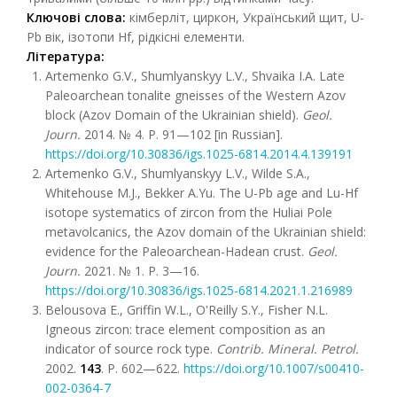
Ключові слова:
кімберліт, циркон, Український щит, U-
Pb вік, ізотопи Hf, рідкісні елементи.
Література:
Artemenko G.V., Shumlyanskyy L.V., Shvaika I.A. Late
Paleoarchean tonalite gneisses of the Western Azov
block (Azov Domain of the Ukrainian shield).
Geol.
Journ.
2014. № 4. P. 91—102 [in Russian].
https://doi.org/10.30836/igs.1025-6814.2014.4.139191
Artemenko G.V., Shumlyanskyy L.V., Wilde S.A.,
Whitehouse M.J., Bekker A.Yu. The U-Pb age and Lu-Hf
isotope systematics of zircon from the Huliai Pole
metavolcanics, the Azov domain of the Ukrainian shield:
evidence for the Paleoarchean-Hadean crust.
Geol.
Journ.
2021. № 1. P. 3—16.
https://doi.org/10.30836/igs.1025-6814.2021.1.216989
Belousova E., Griffin W.L., O'Reilly S.Y., Fisher N.L.
Igneous zircon: trace element composition as an
indicator of source rock type.
Contrib. Mineral. Petrol.
2002.
143
. P. 602—622.
https://doi.org/10.1007/s00410-
002-0364-7