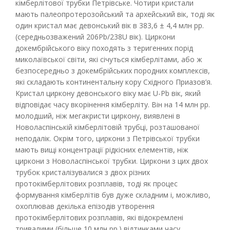
кімберлітової трубки Петрівське. Чотири кристали
мають палеопротерозойський та архейський вік, тоді як
один кристал має девонський вік в 383,6 ± 4,4 млн рр.
(середньозважений 206Pb/238U вік). Циркони
докембрійського віку походять з теригенних порід
миколаївської світи, які січуться кімберлітами, або ж
безпосередньо з докембрійських породних комплексів,
які складають континентальну кору Східного Приазов’я.
Кристал циркону девонського віку має U-Pb вік, який
відповідає часу вкорінення кімберліту. Він на 14 млн рр.
молодший, ніж мегакристи циркону, виявлені в
Новоласпінській кімберлітовій трубці, розташованої
неподалік. Окрім того, циркони з Петрівської трубки
мають вищі концентрації рідкісних елементів, ніж
циркони з Новоласпінської трубки. Циркони з цих двох
трубок кристалізувалися з двох різних
протокімберлітових розплавів, тоді як процес
формування кімберлітів був дуже складним і, можливо,
охоплював декілька епізодів утворення
протокімберлітових розплавів, які відокремлені
тривалими (більше 10 млн рр.) відтинками часу.