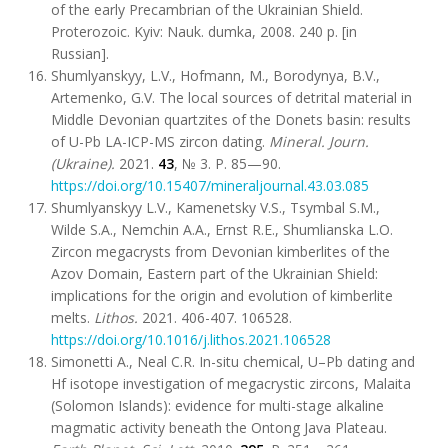
of the early Precambrian of the Ukrainian Shield.
Proterozoic. Kyiv: Nauk. dumka, 2008. 240 p. [in
Russian].
Shumlyanskyy, L.V., Hofmann, M., Borodynya, B.V.,
Artemenko, G.V. The local sources of detrital material in
Middle Devonian quartzites of the Donets basin: results
of U-Pb LA-ICP-MS zircon dating.
Mineral. Journ.
(Ukraine).
2021.
43
, № 3. Р. 85—90.
https://doi.org/10.15407/mineraljournal.43.03.085
Shumlyanskyy L.V., Kamenetsky V.S., Tsymbal S.M.,
Wilde S.A., Nemchin A.A., Ernst R.E., Shumlianska L.O.
Zircon megacrysts from Devonian kimberlites of the
Azov Domain, Eastern part of the Ukrainian Shield:
implications for the origin and evolution of kimberlite
melts.
Lithos
.
2021. 406-407. 106528.
https://doi.org/10.1016/j.lithos.2021.106528
Simonetti A., Neal C.R. In-situ chemical, U–Pb dating and
Hf isotope investigation of megacrystic zircons, Malaita
(Solomon Islands): evidence for multi-stage alkaline
magmatic activity beneath the Ontong Java Plateau.