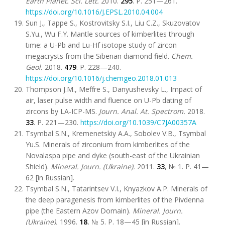
Earth Planet. Sci. Lett.
2010.
295
. P. 251—261.
https://doi.org/10.1016/J.EPSL.2010.04.004
Sun J., Tappe S., Kostrovitsky S.I., Liu C.Z., Skuzovatov
S.Yu., Wu F.Y. Mantle sources of kimberlites through
time: a U-Pb and Lu-Hf isotope study of zircon
megacrysts from the Siberian diamond field.
Chem.
Geol.
2018.
479
. P. 228—240.
https://doi.org/10.1016/j.chemgeo.2018.01.013
Thompson J.M., Meffre S., Danyushevsky L., Impact of
air, laser pulse width and fluence on U-Pb dating of
zircons by LA-ICP-MS.
Journ. Anal. At. Spectrom.
2018.
33
. P. 221—230.
https://doi.org/10.1039/C7JA00357A
Tsymbal S.N., Kremenetskiy A.A., Sobolev V.B., Tsymbal
Yu.S. Minerals of zirconium from kimberlites of the
Novalaspa pipe and dyke (south-east of the Ukrainian
Shield).
Mineral. Journ. (Ukraine).
2011.
33
, № 1. P. 41—
62 [in Russian].
Tsymbal S.N., Tatarintsev V.I., Knyazkov A.P. Minerals of
the deep paragenesis from kimberlites of the Pivdenna
pipe (the Eastern Azov Domain).
Mineral. Journ.
(Ukraine).
1996.
18
, № 5. P. 18—45 [in Russian].