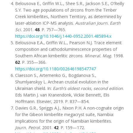
Belousova E., Griffin W.L., Shee S.R., Jackson S.E., O’Reilly
S.Y. Two age populations of zircons from the Timber
Creek kimberlites, Northern Territory, as determined by
laser-ablation ICP-MS analysis.
Australian Journ. Earth
Sci.
2001.
48
. P. 757—765.
https://doi.org/10.1046/j.1440-0952.2001.485894.x
Belousova E.A., Griffin W.L., Pearson N.J. Trace element
composition and cathodoluminescence properties of
Southern African kimberlitic zircons.
Mineral. Mag.
1998.
62
. P. 355—366.
https://doi.org/10.1180/002646198547747
Claesson S., Artemenko G., Bogdanova S.,
Shumlyanskyy L. Archean crustal evolution in the
Ukrainian shield. In:
Earth’s oldest rocks, second edition
.
Eds Martin J. van Kranendonk, Vickie Bennett, Elis
Hoffmann. Elsevier, 2019. P. 837—854.
Davies G.R., Spriggs A.J., Nixon P.H. A non-cognate origin
for the Gibeon kimberlite megacryst suite, Namibia:
implications for the origin of Namibian kimberlites.
Journ. Petrol.
2001.
42
. P. 159—172.