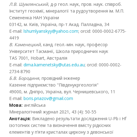
Л.В. Шумлянський
, д-р геол. наук, пров. наук. співроб.
Інститут геохімії, мінералогії та рудоутворення ім. М.П.
Семененка НАН України
03142, м. Київ, Україна, пр-т Акад. Палладіна, 34
E-mail:
lshumlyanskyy@yahoo.com
; orcid: 0000-0002-6775-
4419
В. Каменецкий
, канд. геол.-мін. наук, професор
Університет Тасманії, Школа природничих наук
TAS 7001, Hobart, Австралія
E-mail:
dima.kamenetsky@utas.edu.au
; orcid: 0000-0002-
2734-8790
Б.В. Бородиня
, провідний інженер
Казенне підприємство "Південукргеологія"
49000, м. Дніпро, Україна, вул. Чернишевського, 11
E-mail:
boris.priazov@gmail.com
Мова:
англійська
Мінералогічний журнал 2021, 43 (4): 50-55
Анотація:
Викладено результати дослідження U-Pb і Hf
ізотопних систем та визначення вмісту рідкісних
елементів у п’яти кристалах циркону з девонської