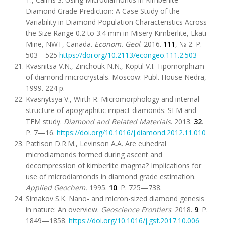
Diamond Grade Prediction: A Case Study of the
Variability in Diamond Population Characteristics Across
the Size Range 0.2 to 3.4 mm in Misery Kimberlite, Ekati
Mine, NWT, Canada.
Econom
.
Geol
. 2016.
111
, № 2. P.
503—525
https://doi.org/10.2113/econgeo.111.2.503
Kvasnitsa V.N., Zinchouk N.N., Koptil V.I. Tipomorphizm
of diamond microcrystals. Moscow: Publ. House Nedra,
1999. 224 p.
Kvasnytsya V., Wirth R. Micromorphology and internal
structure of apographitic impact diamonds: SEM and
TEM study.
Diamond and Related Materials
. 2013.
32
.
Р. 7—16.
https://doi.org/10.1016/j.diamond.2012.11.010
Pattison D.R.M., Levinson A.A. Are euhedral
microdiamonds formed during ascent and
decompression of kimberlite magma? Implications for
use of microdiamonds in diamond grade estimation.
Applied Geochem
.
1995.
10
. P. 725—738.
Simakov S.K. Nano- and micron-sized diamond genesis
in nature: An overview.
Geoscience Frontiers
. 2018.
9
. P.
1849—1858.
https://doi.org/10.1016/j.gsf.2017.10.006