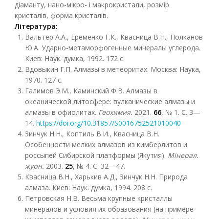
діаманту, нано-мікро- і макрокристали, розмір
кристалів, форма кристалів.
Література:
Вальтер А.А., Еременко Г.К., Квасница В.Н., Полканов
Ю.А. Ударно-метаморфогенные минералы углерода.
Киев: Наук. думка, 1992. 172 с.
Вдовыкин Г.П. Алмазы в метеоритах. Москва: Наука,
1970. 127 с.
Галимов Э.М., Каминский Ф.В. Алмазы в
океанической литосфере: вулканические алмазы и
алмазы в офиолитах.
Геохимия.
2021.
66
, № 1. С. 3—
14.
https://doi.org/
10.31857/S0016752521010040
Зинчук Н.Н., Коптиль В.И., Квасница В.Н.
Особенности мелких алмазов из кимберлитов и
россыпей Сибирской платформы (Якутия).
Мінерал.
журн.
2003.
25
, № 4. C. 32—47.
Квасница В.Н., Харькив А.Д., Зинчук Н.Н. Природа
алмаза. Киев: Наук. думка, 1994. 208 с.
Петровская Н.В. Весьма крупные кристаллы
минералов и условия их образования (на примере