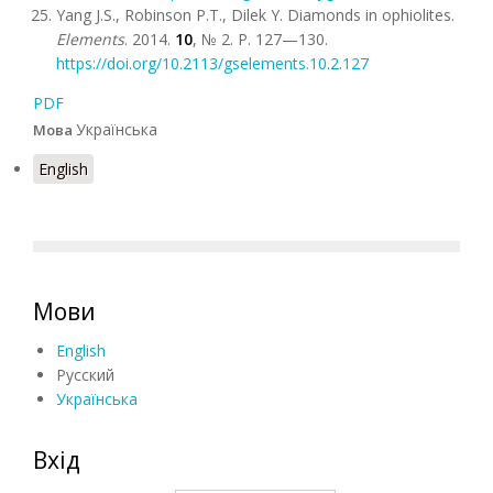
Yang J.S., Robinson P.T., Dilek Y. Diamonds in оphiolites.
Elements
. 2014.
10
, № 2. P. 127—130.
https://doi.org/10.2113/gselements.10.2.127
PDF
Українська
Мова
English
Мови
English
Русский
Українська
Вхід