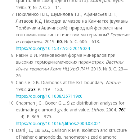
кристаллов самородного золота).
Минерал.
ж
урн
.
1985.
7
, № 2. С. 3—11.
Похиленко Н.П., Шумилова Т.Г., Афанасьев В.П.,
Литасов К.Д. Находки алмазов на Камчатке (вулканы
Толбачик и Авачинский): природный феномен или
контаминация синтетическим материалом?
Геология
и геофизика.
2019.
60
, № 5. С. 606—618.
https://doi.org/10.15372/GiG2019024
Ракин В.И. Равновесная форма минералов при
высоких термодинамических параметрах.
Вестник
Ин-та геологии Коми НЦ УрО РАН.
2013. № 3. С. 23—
26.
Carlisle D.B. Diamonds at the K/T boundary
.
Nature
.
1992.
357
. Р. 119—120.
https://doi.org/10.1038/357119c0
Chapman J.G., Boxer G.L. Size distribution analyses for
estimating diamond grade and value.
Lithos
.
2004
.
76
(1
—4). Р. 369—375.
https://doi.org/
10.1016/j.lithos.2004.03.021
Dahl J.E., Liu S.G., Carlson R.M.K. Isolation and structure
of higher diamondoids, nanometer-sized diamond