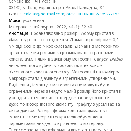
Семененка НАН України
03142, м. Київ, Україна, пр-т Акад. Палладіна, 34
E-mail:
vmkvas@hotmail.com
;
orcid: 0000-0002-3692-7153
Мова:
українська
Мінералогічний журнал 2022, 44 (1): 32-40
Анотація:
Проаналізовано розмір і форму кристалів
діаманту різного походження. Діаманти розміром ≤ 0,5
мм віднесено до мікрокристалів. Діамант в метеоритах
представлений різними за розмірами не ограненими
кристалами, тільки в залізному метеориті
Canyon
Diablo
виявлено його кубічні мікрокристали не зовсім
з’ясованого кристалогенезису. Метеоритні нано-мікро- і
макрокристали діаманту є агрегатними утвореннями.
Виділення діаманту в метеоритах не можуть бути
ограненими через занадто малий розмір його кристалів
у хондритах і через його твердофазове утворення з
дуже тонкозернистого діаманту і графіту в уреїлітах та
октаедритах. Розмір і форма кристалів діаманту в
імпактитах метеоритних кратерів обумовлена
параметрами вихідного вуглецевого матеріалу.
Твердофазова трансформація кристалів графіту чи