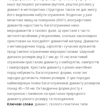
іншої вуглецевої речовини (вугілля, рештки рослин) у
діамант в метеоритних структурах також не дає змогу
його виділенням набути огранення. Водночас у разі
імпактних явищ на поверхнях (0001) апографітових
діамантів наростають багатогранники нано-
мікродіамантів з газової фази. Ці кристали є часто
автоепітаксійними утвореннями, оскільки закономірно
орієнтовані на лонсдейліт-діамантній матриці. Діаманти
з метаморфічних порід, офіолітів і сучасних вулканітів
представлені ограненими мікрокристалами. Широкий
діапазон розмірів (від 0,1 мм до 10 см) властивий
ограненим кристалам діаманту з кімберлітів, лампроїтів
і лампрофірів. Кристали діаманту з різних мантійних
порід набувають багатогранної форми, коли їхні
зародки досягають певних розмірів. У цих породах
найімовірніша поява багатогранників діаманту розміром
понад 40—50 нм. Октаедрична форма росту є
наскрізною і панівною на кристалах природного
діаманту різного розміру та походження.
Ключові слова
: діамант, геолого-генетичні типи