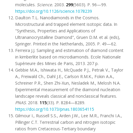
molecules.
Science
.
2003.
299
(5603). Р. 96—99.
https://doi.org/
10.1126/science.1078239
Daulton T.L. Nanodiamonds in the Cosmos.
Microstructural and trapped element isotopic data. In
"Synthesis, Properties and Applications of
Ultrananocrystalline Diamond", Gruen D.M. et al. (eds),
Springer. Printed in the Netherlands, 2005. Р. 49—62.
Ferreira J.J. Sampling and estimation of diamond content
in kimberlite based on microdiamonds. Ecole Nationale
Supérieure des Mines de Paris, 2013. 207 p.
Gebbie M.A., Ishiwata H., McQuade P.J., Petrak V., Taylor
A., Freiwald Ch., Dahl J.E., Carlson R.M.K., Fokin A.A.,
Schreiner P.R., Shen Zhi-Xun, Nesladek M., Melosh N.A.
Experimental measurement of the diamond nucleation
landscape reveals classical and nonclassical features.
PNAS
. 2018.
115
(33). P. 8284—8289.
https://doi.org/10.1073/pnas.1803654115
Gilmour I., Russell S.S., Arden J.W., Lee M.R., Franchi I.A.,
Pillinger C.T. Terrestrial carbon and nitrogen isotopic
ratios from Cretaceous-Tertiary boundary