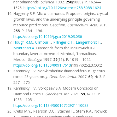
nanodiamonds.
Science
. 1992.
258
(5088). P. 1624—
1626.
https://doi.org/10.1126/science.258.5088.1624
Haggerty S.E. Micro-diamonds: Proposed origins, crystal
growth laws, and the underlying principle governing
resource predictions.
Geochim. Cosmochim
.
Acta.
2019.
266
. P. 184—196.
https://doi.org/10.1016/j.gca.2019.03.036
Hough R.M.
,
Gilmour I.
,
Pillinger C.T.
,
Langenhorst F.
,
Montanari A.
Diamonds from the iridium-rich K-T
boundary layer at Arroyo el Mimbral, Tamaulipas,
Mexico.
Geology
. 1997.
25
(11). P. 1019—1022.
https://doi.org/10.1130/0091-7613
(1997)0252.3.CO;2
Kaminsky F.V. Non-kimberlitic diamondiferous igneous
rocks: 25 years on.
J. Geol. Soc. India.
2007.
69
, № 3. Р.
557—575.
Kaminsky F.V., Voropaev S.A. Modern Concepts on
Diamond Genesis.
Geochem
.
Int
.
2021.
59
, № 11. Р.
1038—1051.
https://doi.org/10.1134/S0016702921110033
Krebs M.Y., Pearson D.G., Stachel T., Stern R.A., Nowicki
T., Cairns S. Using Microdiamonds in Kimberlite