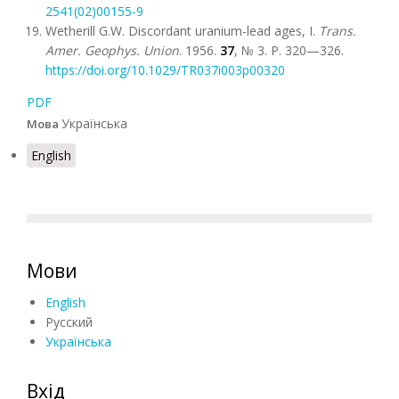
2541(02)00155-9
Wetherill G.W. Discordant uranium-lead ages, I.
Trans.
Amer. Geophys. Union
. 1956.
37
, № 3. P. 320—326.
https://doi.org/
10.1029/TR037i003p00320
PDF
Українська
Мова
English
Мови
English
Русский
Українська
Вхід