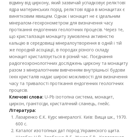
відміну від циркону, який зазвичай успадковує реліктові
ядра материнських порід, реліктові ядра в монацитах є
винятковим явищем. Однак і монацит не є ідеальним
мінералом-геохронометром для визначення часу
протікання ендогенних геологічних процесів. Через те,
що кристалізація монациту зумовлена активністю
кальцію в середовищі мінералоутворення в одній і тій
же породній асоціації, в породах різного складу
монацит кристалізується в різний час. Поєднання
радіогеохронологічних досліджень циркону та монациту
разом з мінералогічним вивченням внутрішньої будови
їхніх кристалів надає широкі можливості для визначення
часу та тривалості протікання ендогенних геологічних
процесів.
Ключові слова:
U-Pb ізотопна система, монацит,
циркон, гранітоїди, кристалічний сланець, гнейс.
Література:
Лазаренко Є.К
.
Курс мінералогії. Київ: Вища шк., 1970.
600 с.
Каталог изотопных дат пород Украинского щита.