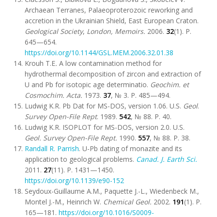
Archaean Terranes, Palaeoproterozoic reworking and
accretion in the Ukrainian Shield, East European Craton.
Geological Society
,
London, Memoirs
.
2006.
32
(1). Р.
645—654.
https://doi.org/10.1144/GSL.MEM.2006.32.01.38
Krouh T.E
.
A low contamination method for
hydrothermal decomposition of zircon and extraction of
U and Pb for isotopic age determinatio.
Geochim. et
Cosmochim. Acta.
1973.
37
, № 3. P. 485—494.
Ludwig K.R. Pb Dat for MS-DOS, version 1.06. U.S.
Geol
.
Survey Open-File Rept
. 1989.
542
, № 88. P. 40.
Ludwig K.R. ISOPLOT for MS-DOS, version 2.0. U.S.
Geol. Survey Open-File Rept.
1990.
557
, № 88. P. 38.
Randall R. Parrish
. U-Pb dating of monazite and its
application to geological problems.
Canad. J. Earth Sci.
2011.
27
(11). P. 1431—1450.
https://doi.org/10.1139/e90-152
Seydoux-Guillaume A.M., Paquette J.-L., Wiedenbeck M.,
Montel J.-M., Heinrich W.
Chemical Geol
.
2002.
191
(1). P.
165—181.
https://doi.org/
10.1016/S0009-