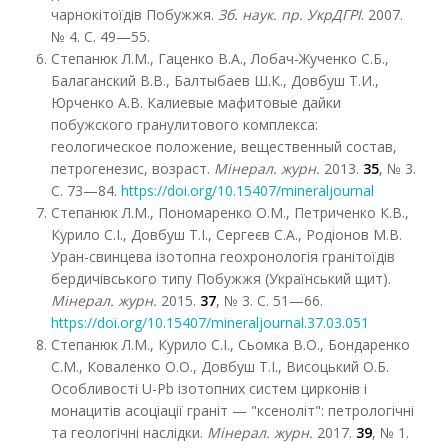
чарнокітоїдів Побужжя.
Зб. наук. пр. УкрДГРІ
. 2007.
№ 4. С. 49—55.
Степанюк Л.М., Гаценко В.А., Лобач-Жученко С.Б.,
Балаганский В.В., Балтыбаев Ш.К., Довбуш Т.И.,
Юрченко А.В. Калиевые мафитовые дайки
побужского гранулитового комплекса:
геологическое положение, вещественный состав,
петрогенезис, возраст.
Мінерал. журн.
2013.
35
, № 3.
С. 73—84.
https://doi.org/10.15407/mineraljournal
Степанюк Л.М., Пономаренко О.М., Петриченко К.В.,
Курило С.І., Довбуш Т.І., Сергеєв С.А., Родіонов М.В.
Уран-свинцева ізотопна геохронологія гранітоїдів
бердичівського типу Побужжя (Український щит).
Мінерал. журн.
2015.
37
, № 3. С. 51—66.
https://doi.org/10.15407/mineraljournal.37.03.051
Степанюк Л.М., Курило С.І., Сьомка В.О., Бондаренко
С.М., Коваленко О.О., Довбуш Т.І., Висоцький О.Б.
Особливості U-Pb ізотопних систем цирконів і
монацитів асоціації граніт — "ксеноліт": петрологічні
та геологічні наслідки.
Мінерал. журн.
2017.
39
, № 1.