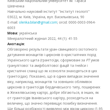
Київський національний університет ім. Тараса
Шевченка
Навчально-науковий інститут "Інститут геології"
03022, м. Київ, Україна, вул. Васильківська, 90
E-mail:
olenka.bilan@gmail.com
; orcid: 0000-0003-0964-
6003
Мова:
українська
Мінералогічний журнал 2022, 44 (1): 41-55
Анотація:
Обговорено результати уран-свинцевого ізотопного
датування монацитів і цирконів із кристалічних порід
Українського щита (гранітоїди, сформовані за
РТ
умов
гранулітової та амфіболітової фацій та гнейси і
кристалічні сланці що як ксеноліти знаходяться в цих
гранітоїдах). Показано, що в одних випадках значення
віку, наприклад, монацитів та зовнішніх облямівок
цирконів із гранітоїдів бердичівського типу, поширених
в Жежелівському кар’єрі, добре збігаються, в інших, як
от гранітоїдів Іванівського кар’єру, розходяться на
величину, що значно перевищує похибку визначення.
Ще більші розбіжності виявлено між віком циркону (1,95