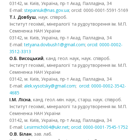
03142, м. Київ, Україна, пр-т Акад. Палладіна, 34
E-mail:
stepaniuk@nas.gov.ua
; orcid: 0000-0001-5591-5169
Т.І. Довбуш
, наук. співроб.
Інститут геохімії, мінералогії та рудоутворення ім. М.П.
Семененка НАН України
03142, м. Київ, Україна, пр-т Акад. Палладіна, 34
E-mail:
tetyana.dovbush1@gmail.com
;
orcid: 0000-0002-
3512-3313
О.Б. Висоцький
, канд. геол. наук, наук. співроб.
Інститут геохімії, мінералогії та рудоутворення ім. М.П.
Семененка НАН України
03142, м. Київ, Україна, пр-т Акад. Палладіна, 34
E-mail:
alek.vysotsky@gmail.com
;
orcid: 0000-0002-3542-
4685
І.М. Лісна
, канд. геол.-мін. наук, старш. наук. співроб.
Інститут геохімії, мінералогії та рудоутворення ім. М.П.
Семененка НАН України
03142, м. Київ, Україна, пр-т Акад. Палладіна, 34
E-mail:
Lesirmich004@ukr.net
;
orcid: 0000-0001-7545-1752
О.В.
Білан
, зав. лаб.