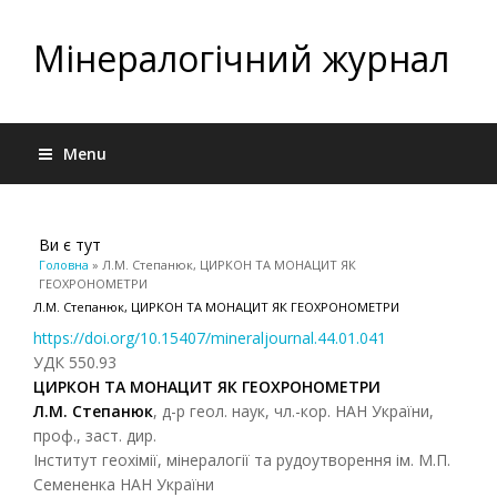
Мінералогічний журнал
Menu
Ви є тут
Головна
» Л.М. Степанюк, ЦИРКОН ТА МОНАЦИТ ЯК
ГЕОХРОНОМЕТРИ
Л.М. Степанюк, ЦИРКОН ТА МОНАЦИТ ЯК ГЕОХРОНОМЕТРИ
https://doi.org/10.15407/mineraljournal.44.01.041
УДК 550.93
ЦИРКОН ТА МОНАЦИТ ЯК ГЕОХРОНОМЕТРИ
Л.М. Степанюк
, д-р геол. наук, чл.-кор. НАН України,
проф., заст. дир.
Інститут геохімії, мінералогії та рудоутворення ім. М.П.
Семененка НАН України