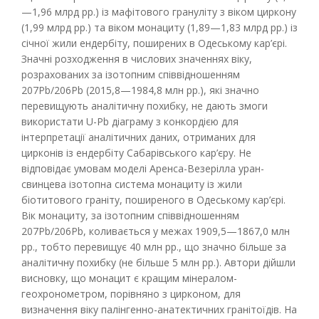
—1,96 млрд рр.) із мафітового грануліту з віком циркону
(1,99 млрд рр.) та віком монациту (1,89—1,83 млрд рр.) із
січної жили ендербіту, поширених в Одеському кар’єрі.
Значні розходження в числових значеннях віку,
розрахованих за ізотопним співвідношенням
207Pb/206Pb (2015,8—1984,8 млн рр.), які значно
перевищують аналітичну похибку, не дають змоги
використати U-Pb діаграму з конкордією для
інтерпретації аналітичних даних, отриманих для
цирконів із ендербіту Сабарівського кар’єру. Не
відповідає умовам моделі Аренса-Везерілла уран-
свинцева ізотопна система монациту із жили
біотитового граніту, поширеного в Одеському кар’єрі.
Вік монациту, за ізотопним співвідношенням
207Pb/206Pb, коливається у межах 1909,5—1867,0 млн
рр., тобто перевищує 40 млн рр., що значно більше за
аналітичну похибку (не більше 5 млн рр.). Автори дійшли
висновку, що монацит є кращим мінералом-
геохронометром, порівняно з цирконом, для
визначення віку палінгенно-анатектичних гранітоїдів. На