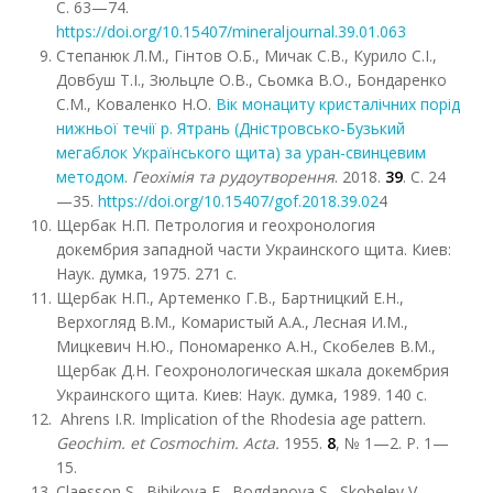
С. 63—74.
https://doi.org/10.15407/mineraljournal.39.01.063
Степанюк Л.М., Гінтов О.Б., Мичак С.В., Курило С.І.,
Довбуш Т.І., Зюльцле О.В., Сьомка В.О., Бондаренко
С.М., Коваленко Н.О.
Вік монациту кристалічних порід
нижньої течії р. Ятрань (Дністровсько-Бузький
мегаблок Українського щита) за уран-свинцевим
методом
.
Геохімія та рудоутворення
. 2018.
39
. С. 24
—35.
https://doi.org/10.15407/gof.2018.39.02
4
Щербак Н.П. Петрология и геохронология
докембрия западной части Украинского щита. Киев:
Наук. думка, 1975. 271 с.
Щербак Н.П., Артеменко Г.В., Бартницкий Е.Н.,
Верхогляд В.М., Комаристый А.А., Лесная И.М.,
Мицкевич Н.Ю., Пономаренко А.Н., Скобелев В.М.,
Щербак Д.Н. Геохронологическая шкала докембрия
Украинского щита. Киев: Наук. думка, 1989. 140 с.
Ahrens I.R. Implication of the Rhodesia age pattern.
Geochim. et Cosmochim. Acta.
1955.
8
, № 1—2. P. 1—
15.
Claesson S., Bibikova E., Bogdanova S., Skobelev V.