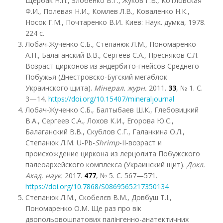
Щербак Н.П., Злобенко В.Г., Жуков Г.В., Котловская
Ф.И., Полевая Н.И., Комлев Л.В., Коваленко Н.К.,
Носок Г.М., Почтаренко В.И
.
Киев: Наук. думка, 1978.
224 с.
Лобач-Жученко С.Б., Степанюк Л.М., Пономаренко
А.Н., Балаганский В.В., Сергеев С.А., Пресняков С.Л.
Возраст цирконов из эндербито-гнейсов Среднего
Побужья (Днестровско-Бугский мегаблок
Украинского щита).
Мінерал. журн.
2011.
33
, № 1. С.
3—14.
https://doi.org/10.15407/mineraljournal
Лобач-Жученко С.Б., Балтыбаев Ш.К., Глебовицкий
В.А., Сергеев С.А., Лохов К.И., Егорова Ю.С.,
Балаганский В.В., Скублов С.Г., Галанкина О.Л.,
Степанюк Л.М. U-Pb-
Shrimp
-II-возраст и
происхождение циркона из лерцолита Побужского
палеоархейского комплекса (Украинский щит).
Докл.
Акад. наук.
2017.
477
, № 5. С. 567—571.
https://doi.org/10.7868/S0869565217350134
Степанюк Л.М., Скобелєв В.М., Довбуш Т.І.,
Пономаренко О.М. Ще раз про вік
двопольовошпатових палінгенно-анатектичних