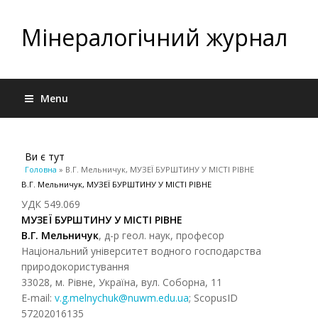
Мінералогічний журнал
Menu
Ви є тут
Головна
» В.Г. Мельничук, МУЗЕЇ БУРШТИНУ У МІСТІ РІВНЕ
В.Г. Мельничук, МУЗЕЇ БУРШТИНУ У МІСТІ РІВНЕ
УДК 549.069
МУЗЕЇ БУРШТИНУ У МІСТІ РІВНЕ
В.Г. Мельничук
, д-р геол. наук, професор
Національний університет водного господарства
природокористування
33028, м. Рівне, Українa, вул. Соборна, 11
E-mail:
v.g.melnychuk@nuwm.edu.ua
; ScopusID
57202016135