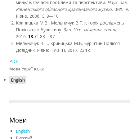
минуле. Сучасні проблеми та перспективи.
Наук. зап.
Рівненського обласного краєзнавчого музею.
Вип. IV.
Рівне, 2006. С. 9—10.
Криницька М.В., Мельничук В.Г. Історія досліджень
Поліського бурштину.
Зап. Укр. мінерал. тов-ва.
2016.
13
. С. 83—87.
Мельничук В.Г., Криницька М.В. Бурштин Полісся.
Довідник. Рівне: НУВГП, 2017. 234 с.
PDF
Українська
Мова
English
Мови
English
Русский