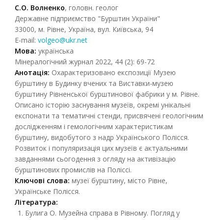
С.О. Волненко
, головн. геолог
Державне підприємство "Бурштин України"
33000, м. Рівне, Українa, вул. Київська, 94
E-mail:
volgeo@ukr.net
Мова:
українська
Мінералогічний журнал 2022, 44 (2): 69-72
Анотація:
Охарактеризовано експозиції Музею
бурштину в Будинку вчених та Виставки-музею
бурштину Рівненської бурштинової фабрики у м. Рівне.
Описано історію заснування музеїв, окремі унікальні
експонати та тематичні стенди, присвячені геологічним
дослідженням і гемологічним характеристикам
бурштину, видобутого з надр Українського Полісся.
Розвиток і популяризація цих музеїв є актуальними
завданнями сьогодення з огляду на активізацію
бурштинових промислів на Поліссі.
Ключові слова:
музеї бурштину, місто Рівне,
Українське Полісся.
Література:
Булига О. Музейна справа в Рівному. Погляд у