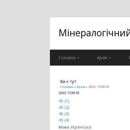
Мінералогічни
Головна
Архів
Ви є тут
Головна
»
Архів
» 2023, ТОМ 45
2023, ТОМ 45
45 (1)
45 (2)
45 (3)
45 (4)
Українська
Мова