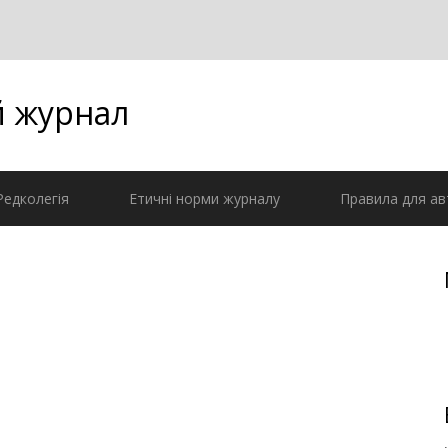
й журнал
Редколегія
Етичні норми журналу
Правила для ав