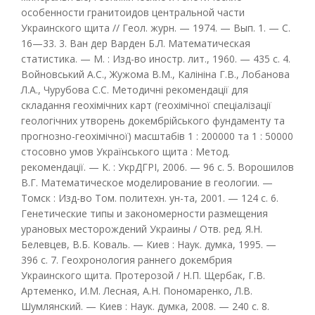
особенности гранитоидов центральной части
Украинского щита // Геол. журн. — 1974. — Вып. 1. — С.
16—33. 3. Ван дер Варден Б.Л. Математическая
статистика. — М. : Изд-во иностр. лит., 1960. — 435 с. 4.
Войновський А.С., Жужома В.М., Калініна Г.В., Лобанова
Л.А., Чурубова С.С. Методичні рекомендації для
складання геохімічних карт (геохімічної спеціалізації
геологічних утворень докембрійського фундаменту та
прогнозно-геохімічної) масштабів 1 : 200000 та 1 : 50000
стосовно умов Українського щита : Метод.
рекомендації. — К. : УкрДГРІ, 2006. — 96 с. 5. Ворошилов
В.Г. Математическое моделирование в геологии. —
Томск : Изд-во Том. политехн. ун-та, 2001. — 124 с. 6.
Генетические типы и закономерности размещения
урановых месторождений Украины / Отв. ред. Я.Н.
Белевцев, В.Б. Коваль. — Киев : Наук. думка, 1995. —
396 с. 7. Геохронология раннего докембрия
Украинского щита. Протерозой / Н.П. Щербак, Г.В.
Артеменко, И.М. Лесная, А.Н. Пономаренко, Л.В.
Шумлянский. — Киев : Наук. думка, 2008. — 240 с. 8.