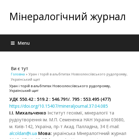
Мінералогічний журнал
Menu
Ви є тут
Головна
» Уран і торій в альбітитах Новоолексіївського рудопрояву,
Український щит
Уран і торій в альбітитах Новоолексіївського рудопрояву,
Український щит
УДК 550.42 : 519.2 : 546.791/. 795 : 553.495 (477)
https://doi.org/10.15407/mineraljournal.37.04.085
І.І. Михальченко
Інститут геохімії, мінералогії та
рудоутворення ім. М.П. Семененка НАН України 03680,
м. Київ-142, Україна, пр-т Акад. Палладіна, 34 Е-mail:
alcoldan@i.ua
Мова:
українська Мінералогічний журнал