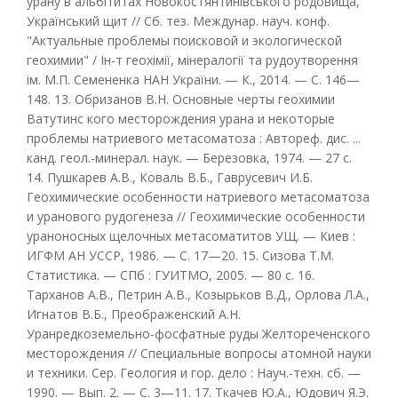
урану в альбітитах Новокостянтинівського родовища,
Український щит // Сб. тез. Междунар. науч. конф.
"Актуальные проблемы поисковой и экологической
геохимии" / Ін-т геохімії, мінералогії та рудоутворення
ім. М.П. Семененка НАН України. — К., 2014. — С. 146—
148. 13. Обризанов В.Н. Основные черты геохимии
Ватутинс кого месторождения урана и некоторые
проблемы натриевого метасоматоза : Автореф. дис. ...
канд. геол.-минерал. наук. — Березовка, 1974. — 27 с.
14. Пушкарев А.В., Коваль В.Б., Гаврусевич И.Б.
Геохимические особенности натриевого метасоматоза
и уранового рудогенеза // Геохимические особенности
ураноносных щелочных метасоматитов УЩ. — Киев :
ИГФМ АН УССР, 1986. — С. 17—20. 15. Сизова Т.М.
Статистика. — СПб : ГУИТМО, 2005. — 80 с. 16.
Тарханов А.В., Петрин А.В., Козырьков В.Д., Орлова Л.А.,
Игнатов В.Б., Преображенский А.Н.
Уранредкоземельно-фосфатные руды Желтореченского
месторождения // Специальные вопросы атомной науки
и техники. Сер. Геология и гор. дело : Науч.-техн. сб. —
1990. — Вып. 2. — С. 3—11. 17. Ткачев Ю.А., Юдович Я.Э.