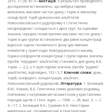
2015, 37 (4): 85-97
Анотація:
У результаті проведеного
дослідження встановлено, що вибірка парних
визначень масових часток урану і торію в хімічному
складі проб торій-ураноносних альбітитів
Новоолексіївського рудопрояву є статистично
неоднорідною і складається з двох груп. За оцінками
значень середніх геометричних масових часток урану і
торію в цих групах встановлено два рівня концентрації
відносно оцінок геохімічного фону цих хімічних
елементів у гранітоїдах Новоукраїнського масиву.
Оцінка коефіцієнтів концентрації І групи парних значень
(проби "нерудних" альбітитів) становить для урану 8,8,
торію — 2,2, у ІІ групі парних значень (проби "рудних"
альбітитів), відповідно, 192 і 5,7.
Ключові слова:
уран,
торій, коефіцієнт, концентрація, альбітит,
Новоолексіївський рудопрояв.
Література:
1. Бєлевцев
Я.М., Коваль В.Б. Генетична схема уранових родовищ,
пов’язаних з натрієвим метасоматозом у кристалічних
породах щитів // Геол. журн. — 1968. — 28, вып. 3. — С.
3—17. 2. Белевцев Я.Н., Сухинин А.Н. Некоторые
минеральн ые, геохимические и генетические