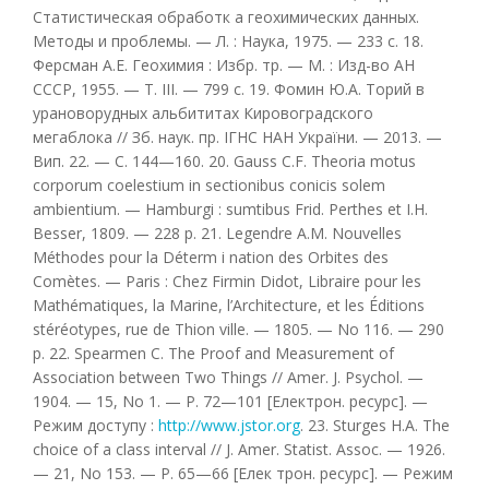
Статистическая обработк а геохимических данных.
Методы и проблемы. — Л. : Наука, 1975. — 233 с. 18.
Ферсман А.Е. Геохимия : Избр. тр. — М. : Изд-во АН
СССР, 1955. — Т. III. — 799 с. 19. Фомин Ю.А. Торий в
урановорудных альбититах Кировоградского
мегаблока // Зб. наук. пр. ІГНС НАН України. — 2013. —
Вип. 22. — С. 144—160. 20. Gauss C.F. Theoria motus
corporum coelestium in sectionibus conicis solem
ambientium. — Hamburgi : sumtibus Frid. Perthes et I.H.
Besser, 1809. — 228 p. 21. Legendre A.M. Nouvelles
Méthodes pour la Déterm i nation des Orbites des
Comètes. — Paris : Chez Firmin Didot, Libraire pour les
Mathématiques, la Marine, l’Architecture, et les Éditions
stéréotypes, rue de Thion ville. — 1805. — No 116. — 290
p. 22. Spearmen C. The Proof and Measurement of
Association between Two Things // Amer. J. Psychol. —
1904. — 15, No 1. — P. 72—101 [Електрон. ресурс]. —
Режим доступу :
http://www.jstor.org
. 23. Sturges H.A. The
choice of a class interval // J. Amer. Statist. Assoc. — 1926.
— 21, No 153. — Р. 65—66 [Елек трон. ресурс]. — Режим