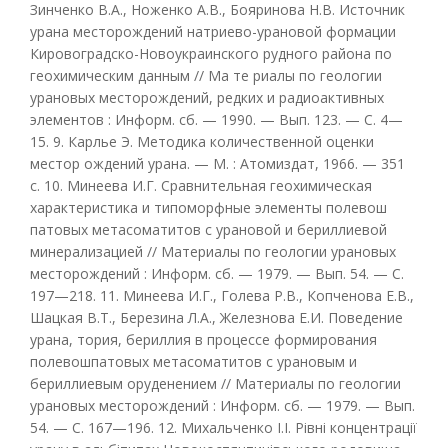
Зинченко В.А., Ноженко А.В., Бояринова Н.В. Источник
урана месторождений натриево-урановой формации
Кировоградско-Новоукраинского рудного района по
геохимическим данным // Ма те риалы по геологии
урановых месторождений, редких и радиоактивных
элементов : Информ. сб. — 1990. — Вып. 123. — С. 4—
15. 9. Карлье Э. Методика количественной оценки
местор ождений урана. — М. : Атомиздат, 1966. — 351
с. 10. Минеева И.Г. Сравнительная геохимическая
характеристика и типоморфные элементы полевош
патовых метасоматитов с урановой и бериллиевой
минерализацией // Материалы по геологии урановых
месторождений : Информ. сб. — 1979. — Вып. 54. — С.
197—218. 11. Минеева И.Г., Голева Р.В., Копченова Е.В.,
Шацкая В.Т., Березина Л.А., Железнова Е.И. Поведение
урана, тория, бериллия в процессе формирования
полевошпатовых метасоматитов с урановым и
бериллиевым оруденением // Материалы по геологии
урановых месторождений : Информ. сб. — 1979. — Вып.
54. — С. 167—196. 12. Михальченко І.І. Рівні концентрації