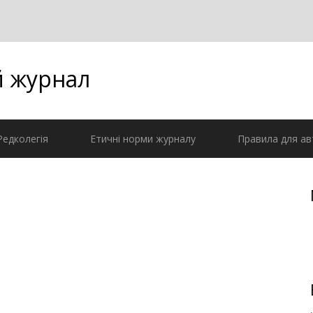
й журнал
Редколегія
Етичні норми журналу
Правила для ав