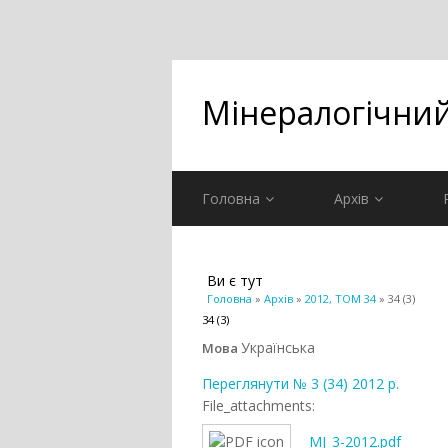
Мінералогічни
Головна
Архів
Ви є тут
Головна
»
Архів
»
2012, ТОМ 34
» 34 (3)
34 (3)
Українська
Мова
Переглянути № 3 (34) 2012 р.
File_attachments:
MJ_3-2012.pdf