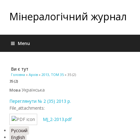
Мінералогічний журнал
Menu
Ви є тут
Головна
»
Архів
»
2013, ТОМ 35
» 35 (2)
35 (2)
Українська
Мова
Переглянути № 2 (35) 2013 р.
File_attachments:
MJ_2-2013.pdf
Русский
English