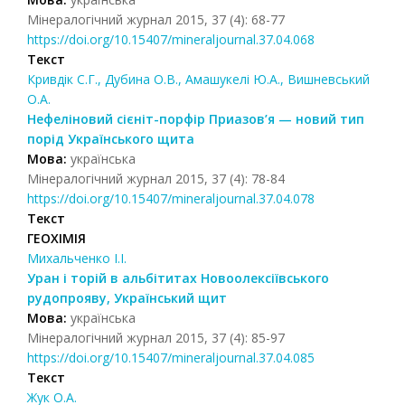
Мінералогічний журнал 2015, 37 (4): 68-77
https://doi.org/10.15407/mineraljournal.37.04.068
Текст
Кривдік С.Г., Дубина О.В., Амашукелі Ю.А., Вишневський
О.А.
Нефеліновий сієніт-порфір Приазов’я — новий тип
порід Українського щита
Мова:
українська
Мінералогічний журнал 2015, 37 (4): 78-84
https://doi.org/10.15407/mineraljournal.37.04.078
Текст
ГЕОХІМІЯ
Михальченко І.І.
Уран і торій в альбітитах Новоолексіївського
рудопрояву, Український щит
Мова:
українська
Мінералогічний журнал 2015, 37 (4): 85-97
https://doi.org/10.15407/mineraljournal.37.04.085
Текст
Жук О.А.