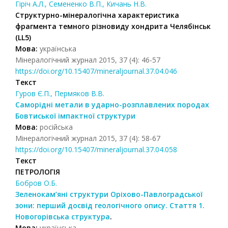
Гіріч А.Л., Семененко В.П., Кичань Н.В.
Структурно-мінералогічна характеристика
фрагмента темного різновиду хондрита Челябінськ
(LL5)
Мова:
українська
Мінералогічний журнал 2015, 37 (4): 46-57
https://doi.org/10.15407/mineraljournal.37.04.046
Текст
Гуров Є.П., Пермяков В.В.
Саморідні метали в ударно-розплавлених породах
Бовтиської імпактної структури
Мова:
російська
Мінералогічний журнал 2015, 37 (4): 58-67
https://doi.org/10.15407/mineraljournal.37.04.058
Текст
ПЕТРОЛОГІЯ
Бобров О.Б.
Зеленокам’яні структури Оріхово-Павлоградської
зони: перший досвід геологічного опису. Cтаття 1.
Новогорівська структура
.
Мова:
українська