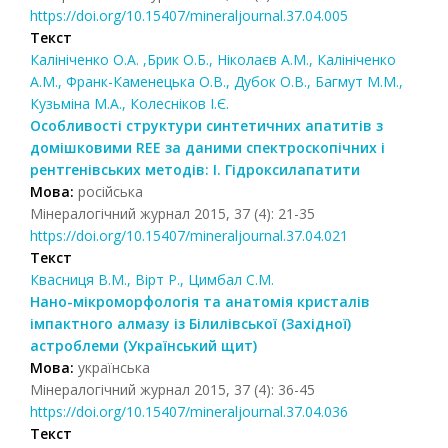
https://doi.org/10.15407/mineraljournal.37.04.005
Текст
Калініченко О.А. ,Брик О.Б., Ніколаєв А.М., Калініченко
А.М., Франк-Каменецька О.В., Дубок О.В., Багмут М.М.,
Кузьміна М.А., Колесніков І.Є.
Особливості структури синтетичних апатитів з
домішковими REE за даними спектроскопічних і
рентгенівських методів: I. Гідроксилапатити
Мова:
російська
Мінералогічний журнал 2015, 37 (4): 21-35
https://doi.org/10.15407/mineraljournal.37.04.021
Текст
Квасниця В.М., Вірт Р., Цимбал С.М.
Нано-мікроморфологія та анатомія кристалів
імпактного алмазу із Білилівської (Західної)
астроблеми (Український щит)
Мова:
українська
Мінералогічний журнал 2015, 37 (4): 36-45
https://doi.org/10.15407/mineraljournal.37.04.036
Текст