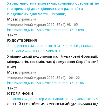
Характеристика екзогенних сольових ореолів літію
(на прикладі двох ділянок центральної та
південно-східної частин України)
Мова:
українська
Мінералогічний журнал 2015, 37 (4): 98-105
https://doi.org/10.15407/mineraljournal.37.04.098
Текст
РУДОУТВОРЕННЯ
Бондаренко С.М., Степанюк Л.М., Карли З.В., Сьомка
В.О., Донський М.О., Сьомка Л.В.
Хмільницький рудопрояв калій-уранової формації:
мінералогія, геохімія, час формування (Український
щит)
Мова:
українська
Мінералогічний журнал 2015, 37 (4): 106-122
https://doi.org/10.15407/mineraljournal.37.04.106
Текст
ІСТОРІЯ НАУКИ
Шнюков Є.Ф., Вальтер А.А., Павлишин В.І., Хоменко В.М.
ЄВГЕНІЙ ГЕОРГІЙОВИЧ КУКОВСЬКИЙ (до 90-річчя від