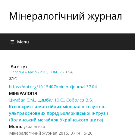
Мінералогічний журнал
Menu
Ви є тут
Головна
»
Архів
»
2015, ТОМ 37
» 37 (4)
37 (4)
https://doi.org/10.15407/mineraljournal.37.04
МІНЕРАЛОГІЯ
Цимбал С.М., Цимбал Ю.С., Соболєв В.Б.
Ксенокристи мантійних мінералів із лужно-
ультраосновних порід Болярківської інтрузії
(Волинський мегаблок Українського щита)
Мова:
українська
Мінералогічний журнал 2015, 37 (4): 5-20