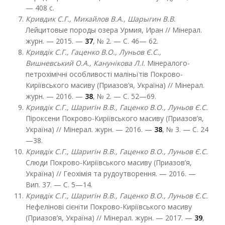
— 408 с.
Кривдик С.Г., Михайлов В.А., Шарыгин В.В.
Лейцитовые породы озера Урмия, Иран // Мінерал.
журн. — 2015. —
37
, № 2. — С. 46— 62.
Кривдік С.Г., Гаценко В.О., Луньов Є.С.,
Вишневський О.А., Канунікова Л.І.
Мінералого-
петрохімічні особливості маліньїтів Покрово-
Киріївського масиву (Приазов’я, Україна) // Мінерал.
журн. — 2016. —
38
, № 2. — С. 52—69.
Кривдік С.Г., Шаригін В.В., Гаценко В.О., Луньов Є.С.
Піроксени Покрово-Киріївського масиву (Приазов’я,
Україна) // Мінерал. журн. — 2016. —
38
, № 3. — С. 24
—38.
Кривдік С.Г., Шаригін В.В., Гаценко В.О., Луньов Є.С.
Слюди Покрово-Киріївського масиву (Приазов’я,
Україна) // Геохімія та рудоутворення. — 2016. —
Вип. 37. — С. 5—14.
Кривдік С.Г., Шаригін В.В., Гаценко В.О., Луньов Є.С.
Нефелінові сієніти Покрово-Киріївського масиву
(Приазов’я, Україна) // Мінерал. журн. — 2017. —
39
,