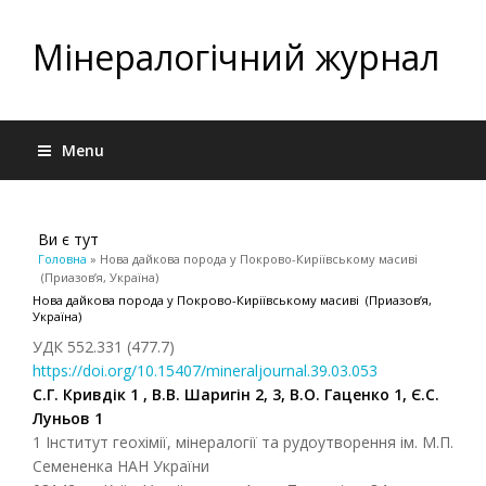
Мінералогічний журнал
Menu
Ви є тут
Головна
» Нова дайкова порода у Покрово-Киріївському масиві
(Приазов’я, Україна)
Нова дайкова порода у Покрово-Киріївському масиві (Приазов’я,
Україна)
УДК 552.331 (477.7)
https://doi.org/10.15407/mineraljournal.39.03.053
С.Г. Кривдік 1 , В.В. Шаригін 2, 3, В.О. Гаценко 1, Є.С.
Луньов 1
1 Інститут геохімії, мінералогії та рудоутворення ім. М.П.
Семененка НАН України