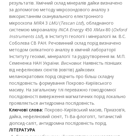
результатів. Хімічний склад мінералів дайки визначено
за допомогою методу мікрозондового аналізу з
використанням сканувального електронного
мікроскопа
MIRA
3
LMU
(
Tescan
Ltd
), обладнаного
системою мікроаналізу
INCA Energy
450
XMax
-80 (
Oxford
Instruments Ltd
), в Інституті геології і мінералогії ім. В.С.
Соболєва СВ РАН. Речовинний склад порід визначено
методом силікатного аналізу в хімічній лабораторії
Інституту геохімії, мінералогії та рудоутворення ім. М.П.
Семененка НАН України.
Висновки
: Наявність пізніших
від нефелінових сієнітів (ювітів) дайкових
меланократових порід свідчить про більш складну
послідовність формування Покрово-Киріївського
масиву. На загальному тлі переважно гомодромної
послідовності виверження магматичних порід локально
проявляється антидромна послідовність.
Ключові слова:
Покрово-Киріївський масив, Приазов’я,
дайка, нефеліновий сієніт, Ti-Ba-флогопіт, титанистий
діопсид-саліт, антидромна послідовність порід.
ЛІТЕРАТУРА