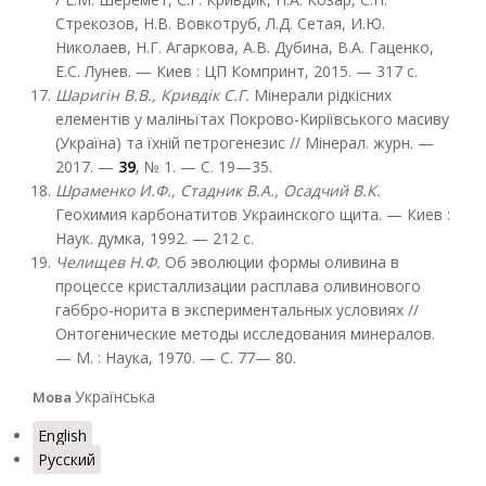
Стрекозов, Н.В. Вовкотруб, Л.Д. Сетая, И.Ю.
Николаев, Н.Г. Агаркова, А.В. Дубина, В.А. Гаценко,
Е.С. Лунев. — Киев : ЦП Компринт, 2015. — 317 с.
Шаригін В.В., Кривдік С.Г.
Мінерали рідкісних
елементів у маліньїтах Покрово-Киріївського масиву
(Україна) та їхній петрогенезис // Мінерал. журн. —
2017. —
39
, № 1. — С. 19—35.
Шраменко И.Ф., Стадник В.А., Осадчий В.К.
Геохимия карбонатитов Украинского щита. — Киев :
Наук. думка, 1992. — 212 с.
Челищев Н.Ф.
Об эволюции формы оливина в
процессе кристаллизации расплава оливинового
габбро-норита в экспериментальных условиях //
Онтогенические методы исследования минералов.
— М. : Наука, 1970. — С. 77— 80.
Українська
Мова
English
Русский