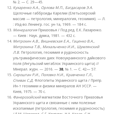
№ 2. — С. 29—45.
Кухаренко А.А., Орлова М.П., Багдасаров Э.А.
Щелочные габброиды Карелии (Елетьозерский
массив — петрология, минералогия, геохимия). — Л.
: Изд-во Ленингр. гос. ун-та, 1969. — 184 с.
Минералогия
Приазовья / Под ред. Е.К. Лазаренко.
— Киев : Наук. думка, 1981. — 432 с.
Митрохин А.В., Вишневская Е.А., Гаценко В.А.,
Митрохина Т.В., Михальченко И.И., Шумлянский
Л.В.
Петрология, геохимия и рудоносность
ультрамафических даек Новоукраинского дайкового
поля (Ингульский мегаблок Украинского щита) //
Мінерал. журн. — 2016. —
38
, № 1. — С. 42— 57.
Сироштан Р.И., Половко Н.И., Кравченко Г.Л.,
Спивак С.Д.
Флогопиты Украинского щита / Препр.
Ин-т геохимии и физики минералов АН УССР. —
Киев, 1975. — 70 с.
Фанерозойский
магматизм Восточного Приазовья
Украинского щита и связанные с ним полезные
ископаемые (петрология, геохимия и рудоносность)
/ Е.М. Шеремет, С.Г. Кривдик, Н.А. Козар, С.Н.