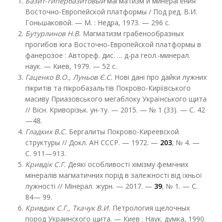
Базит
-
гипербазитовый
магматизм и минерагения
Восточно-Европейской платформы / Под ред. В.И.
Гоньшаковой. — М. : Недра, 1973. — 296 с.
Бутурлинов Н.В.
Магматизм грабенообразных
прогибов юга Восточно-Европейской платформы в
фанерозое : Автореф. дис. … д-ра геол.-минерал.
наук. — Киев, 1979. — 52 с.
Гаценко В.О., Луньов Є.С.
Нові дані про дайки лужних
пікритів та пікробазальтів Покрово-Киріївського
масиву Приазовського мегаблоку Українського щита
// Вісн. Криворізьк. ун-ту. — 2015. — № 1 (33). — С. 42
—48.
Гладких В.С.
Бергалиты Покрово-Киреевской
структуры // Докл. АН СССР. — 1972. —
203
, № 4. —
С. 911—913.
Кривдік С.Г.
Деякі особливості хімізму фемічних
мінералів магматичних порід в залежності від їхньої
лужності // Мінерал. журн. — 2017. —
39
, № 1. — С.
84— 99.
Кривдик С.Г., Ткачук В.И.
Петрология щелочных
пород Украинского щита. — Киев : Наук. думка, 1990.