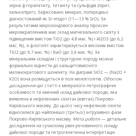
зерна фторапатиту, титаніту та сульфідів (пірит,
халькопірит). Зафіксовано мінерал, попередньо
діагностований як Sr-епідот (11—13 % SrО). За
результатами мікрозондового аналізу піроксен
мікровкраплеників має склад магнезіального саліту з
підвищеним вмістом ТіО2 (до 4,8 мас. %) і Al2O3 (до 6,2
мас. %), а флогопіт характеризується високим вмістом
ТіО2 (до 9,7 мас. %) і ВаО (до 3,6 мас. %). За
мінеральним складом і структурою породу можна
формально віднести до кальцитовмісного
меланократового шонкініту. На діаграмі SiO2 — (Na2O +
K2O) вона розміщується в полі мелілітолітів.
Об’єктом
дослідження
цієї статті є мінералого-петрографічні
особливості та хімічний склад дайкової породи, яка
виявлена в нефелінових сієнітах (ювітах) Покрово-
Киріївського масиву. До цього часу нефелінові сієніти
відносилися до найпізнішої (третьої) інтрузивної фази
Покрово-Киріївського масиву.
Мета роботи
— детальне
дослідження на сучасному рівні речовинного складу
дайкової породи та петрогенетична інтерпретація