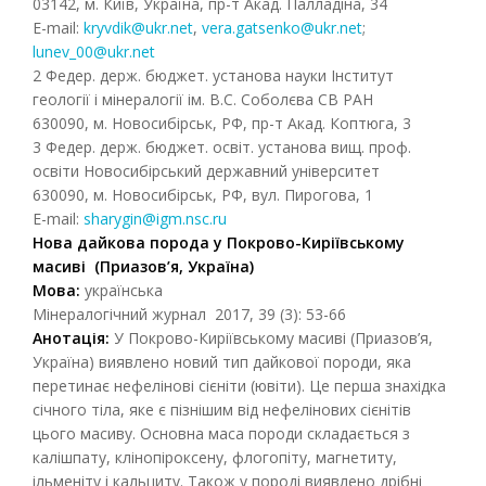
03142, м. Київ, Україна, пр-т Акад. Палладіна, 34
E-mail:
kryvdik@ukr.net
,
vera.gatsenko@ukr.net
;
lunev_00@ukr.net
2 Федер. держ. бюджет. установа науки Інститут
геології і мінералогії ім. В.С. Соболєва СВ РАН
630090, м. Новосибірськ, РФ, пр-т Акад. Коптюга, 3
3 Федер. держ. бюджет. освіт. установа вищ. проф.
освіти Новосибірський державний університет
630090, м. Новосибірськ, РФ, вул. Пирогова, 1
E-mail:
sharygin@igm.nsc.ru
Нов
а
дайков
а
пород
а
у Покрово-Киріївському
масиві
(Приазов’я, Україна)
Мова:
українська
Мінералогічний журнал 2017, 39 (3): 53-66
Анотація:
У Покрово-Киріївському масиві (Приазов’я,
Україна) виявлено новий тип дайкової породи, яка
перетинає нефелінові сієніти (ювіти). Це перша знахідка
січного тіла, яке є пізнішим від нефелінових сієнітів
цього масиву. Основна маса породи складається з
калішпату, клінопіроксену, флогопіту, магнетиту,
ільменіту і кальциту. Також у породі виявлено дрібні