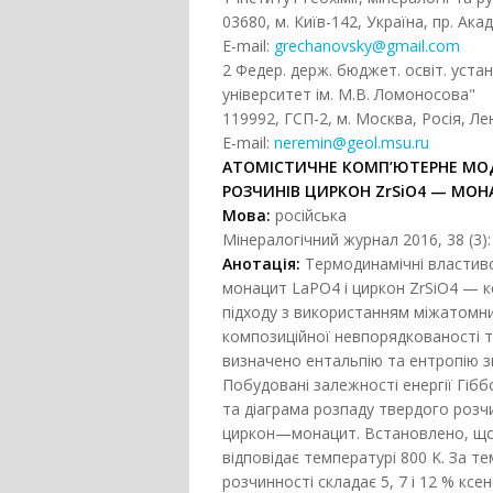
03680, м. Київ-142, Україна, пр. Ака
E-mail:
grechanovsky@gmail.com
2 Федер. держ. бюджет. освіт. уст
університет ім. М.В. Ломоносова"
119992, ГСП-2, м. Москва, Росія, Лен
E-mail:
neremin@geol.msu.ru
АТОМІСТИЧНЕ КОМП
’
ЮТЕРНЕ МО
РОЗЧИНІВ
ЦИРКОН ZrSiO4 — МОН
Мова:
російська
Мінералогічний журнал 2016, 38 (3):
Анотація:
Термодинамічні властиво
монацит LaPO4 і циркон ZrSiO4 — 
підходу з використанням міжатомни
композиційної невпорядкованості т
визначено ентальпію та ентропію зм
Побудовані залежності енергії Гіб
та діаграма розпаду твердого розч
циркон—монацит. Встановлено, що
відповідає температурі 800 K. За т
розчинності складає 5, 7 і 12 % ксен