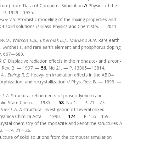
cture) from Data of Computer Simulation
//
Physics of the
 — P. 1929—1935.
usov
V.S.
Atomistic modeling of the mixing properties and
)2O4 solid solutions // Glass Physics and Chemistry. — 2011. —
.W.O., Watson E.B., Cherniak D.J., Mariano A.N.
Rare earth
 1. Synthesis, and rare earth element and phosphorus doping
P. 667—680.
R.C.
Displacive radiation effects in the monazite- and zircon-
s. Rev. B. — 1997. —
56
, No 21. — P. 13805—13814.
.A., Ewing R.C.
Heavy-ion irradiation effects in the ABO4
rphization, and recrystallization // Phys. Rev. B. — 1999. —
 L.A.
Structural refinements of praseodymium and
olid State Chem
.
— 1985. —
58
, No 1. — P. 71—77.
tner L.A.
A structural investigation of several mixed
organica Chimica Acta. — 1990. —
174
. — P. 155—159.
Crystal chemistry of the monazite and xenotime structures //
/2. — P. 21—26.
ucture of solid solutions from the computer simulation