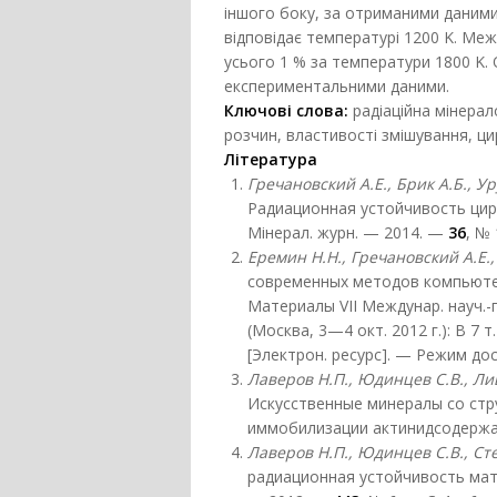
іншого боку, за отриманими даним
відповідає температурі 1200 K. Меж
усього 1 % за температури 1800 K.
експериментальними даними.
Ключові
слова:
радіаційна мінерал
розчин, властивості змішування, ци
Л
і
тература
Гречановский А.Е., Брик А.Б., Ур
Радиационная устойчивость цир
Мінерал. журн. — 2014. —
36
, № 
Еремин Н.Н., Гречановский А.Е.,
современных методов компьюте
Материалы VII Междунар. науч.-
(Москва, 3—4 окт. 2012 г.): В 7 
[Электрон. ресурс]. — Режим дос
Лаверов Н.П., Юдинцев С.В., Лив
Искусственные минералы со стр
иммобилизации актинидсодержащ
Лаверов Н.П., Юдинцев С.В., Ст
радиационная устойчивость матр