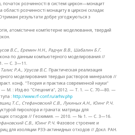
и, початок розчинності в системі циркон—монацит
а області розчинності монациту в цирконі складає
 Отримані результати добре узгоджуються з
огія, атомістичне комп’ютерне моделювання, твердий
ркон.
усов В.С., Еремин Н.Н., Радчук В.В., Шабалин Б.Г.
кона по данным компьютерного моделирования //
1. — С. 3—11.
 Талис Р.А., Урусов
В.С.
Практическая реализация
рного моделирования твердых растворов минералов //
практ. конф. "Теория и практика современной науки"
т. — М. : Изд-во "Спецкнига", 2012. — Т. 1. — С. 70—80. —
тупа :
http://www.rf-conf.ru/arhiv.php
шиц Т.С., Стефановский С.В., Лукиных А.Н., Юинг Р.Ч.
уктурой пирохлора и граната: матрицы для
их отходов // Геохимия. — 2010. — № 1. — С. 3—16.
ефановский С.В., Юинг Р.Ч.
Фазовое строение и
иц для изоляции РЗЭ-актинидных отходов // Докл. РАН.