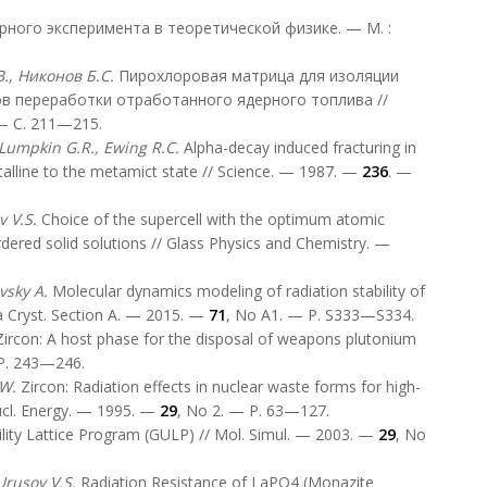
ого эксперимента в теоретической физике. — М. :
., Никонов Б.С.
Пирохлоровая матрица для изоляции
в переработки отработанного ядерного топлива //
 — С. 211—215.
Lumpkin G.R., Ewing R.C.
Alpha-decay induced fracturing in
stalline to the metamict state // Science. — 1987. —
236
. —
v
V.S.
Choice of the supercell with the optimum atomic
rdered solid solutions // Glass Physics and Chemistry. —
vsky A.
Molecular dynamics modeling of radiation stability of
ta Cryst. Section A. — 2015. —
71
, No A1. — P. S333—S334.
ircon: A host phase for the disposal of weapons plutonium
P. 243—246.
.W.
Zircon: Radiation effects in nuclear waste forms for high-
Nucl. Energy. — 1995. —
29
, No 2. — P. 63—127.
lity Lattice Program (GULP) // Mol. Simul. — 2003. —
29
, No
Urusov
V
.
S
.
Radiation Resistance of LaPO4 (Monazite