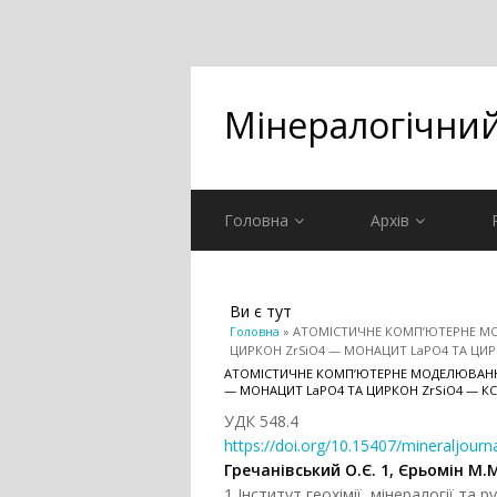
Мінералогічни
Головна
Архів
Ви є тут
Головна
» АТОМІСТИЧНЕ КОМП’ЮТЕРНЕ М
ЦИРКОН ZrSiO4 — МОНАЦИТ LaPO4 ТА ЦИР
АТОМІСТИЧНЕ КОМП’ЮТЕРНЕ МОДЕЛЮВАНН
— МОНАЦИТ LaPO4 ТА ЦИРКОН ZrSiO4 — К
УДК 548.4
https://doi.org/10.15407/mineraljourn
Гречанівський О.Є. 1, Єрьомін М.М
1 Інститут геохімії, мінералогії та