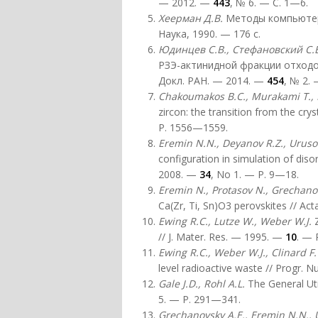
— 2012. —
443
, № 6. — С. 1—6.
Хеерман Д.В.
Методы компьютерн
Наука, 1990. — 176 с.
Юдинцев С.В., Стефановский С.В
РЗЭ-актинидной фракции отходо
Докл. РАН. — 2014. —
454
, № 2.
Chakoumakos B.C., Murakami T., 
zircon: the transition from the cry
P. 1556—1559.
Eremin N.N., Deyanov R.Z., Uruso
configuration in simulation of diso
2008. —
34
, No 1. — P. 9—18.
Eremin N., Protasov N., Grechano
Ca(Zr, Ti, Sn)O3 perovskites // Ac
Ewing R.C., Lutze W., Weber W.J.
Z
// J. Mater. Res. — 1995. —
10
. — 
Ewing R.C., Weber W.J., Clinard F
level radioactive waste // Progr. 
Gale
J
.
D
.,
Rohl
A
.
L
.
The General Uti
5. — P. 291—341.
Grechanovsky
A
.
E
.,
Eremin
N
.
N
.,