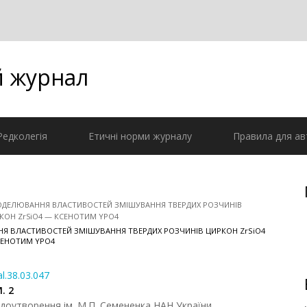
й журнал
Редколегія
Етичні норми журналу
Правила для ав
ОДЕЛЮВАННЯ ВЛАСТИВОСТЕЙ ЗМІШУВАННЯ ТВЕРДИХ РОЗЧИНІВ
КОН ZrSiO4 — КСЕНОТИМ YPO4
Я ВЛАСТИВОСТЕЙ ЗМІШУВАННЯ ТВЕРДИХ РОЗЧИНІВ ЦИРКОН ZrSiO4
СЕНОТИМ YPO4
al.38.03.047
. 2
 рудоутворення ім. М.П. Семененка НАН України