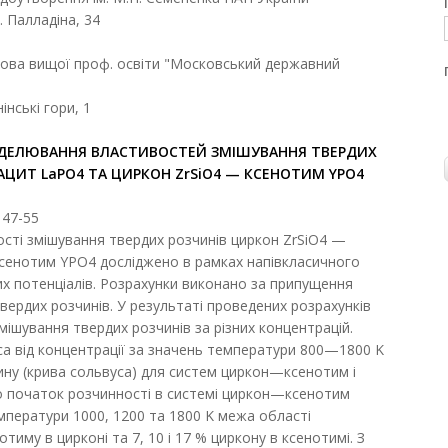
д. Палладіна, 34
анова вищої проф. освіти "Московський державний
інські гори, 1
ДЕЛЮВАННЯ ВЛАСТИВОСТЕЙ ЗМІШУВАННЯ ТВЕРДИХ
АЦИТ LaPO4
ТА
ЦИРКОН ZrSiO4 — КСЕНОТИМ YPO4
 47-55
сті змішування твердих розчинів циркон ZrSiO4 —
ксенотим YPO4 досліджено в рамках напівкласичного
х потенціалів. Розрахунки виконано за припущення
вердих розчинів. У результаті проведених розрахунків
ішування твердих розчинів за різних концентрацій.
бса від концентрації за значень температури 800—1800 K
ину (крива сольвуса) для систем циркон—ксенотим і
 початок розчинності в системі циркон—ксенотим
емператури 1000, 1200 та 1800 K межа області
отиму в цирконі та 7, 10 і 17 % циркону в ксенотимі. З