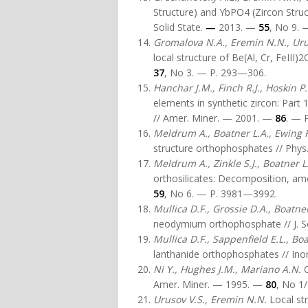
Structure) and YbPO4 (Zircon Stru
Solid State.
—
2013. —
55
, No 9.
Gromalova N.A.,
Eremin N.N., Ur
local structure of Be(Al, Cr, FeIII
3
7
, No 3. — P. 293—306.
Hanchar J.M., Finch R.J., Hoskin P
elements in synthetic zircon: Part
// Amer. Miner. — 2001. —
86
. — 
Meldrum A., Boatner L.A., Ewing 
structure orthophosphates // Phy
Meldrum A., Zinkle S.J., Boatner L
orthosilicates: Decomposition, amo
59
, No 6. — P. 3981—3992.
Mullica D.F., Grossie D.A., Boatner
neodymium orthophosphate // J. S
Mullica D.F., Sappenfield E.L., Boa
lanthanide orthophosphates // In
Ni Y., Hughes J.M., Mariano A.N.
Amer. Miner. — 1995. —
80
, No 1
Urusov
V.S.
,
Eremin N.N
.
Local str