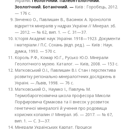
України
: Геологічний. Палеонтологічний.
Зоологічний. Ботанічний.
—
Київ : Горобець, 2012.
— 176 с.
Зінченко О., Павлишин В., Васинюк А. Хронологія
відкриття мінералів у надрах України // Мінерал. зб.
— 2012. — № 62, вип. 1. — С. 31—37.
Історія Академії наук України. 1918—1923. Документи
і матеріали / П.С. Сохань (відп. ред.). — Київ : Наук.
думка, 1993. — 570 с.
Король Р.Ф., Комар Ю.Г., Русько Ю.О. Мінерали
Геологічного музею. Каталог. — Київ, 2008. — 153 с.
Матковський О.І., Павлишин В.І. Стан і перспектива
розвитку регіонально-мінералогічних досліджень в
Україні. — Львів, 1998. — 76 с.
Матковський О., Наумко І., Павлунь М.
Термобарогеохімічна школа професора Миколи
Порфировича Єрмакова та її внесок у розвиток
генетичної мінералогії й учення про родовища
корисних копалин // Мінерал. зб. — 2017. — № 67,
вип. 1. — С. 3—37.
Мінерали Українських Карпат. Процеси