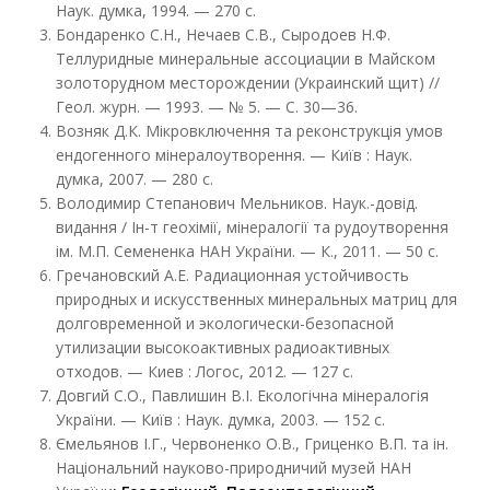
Наук. думка, 1994. — 270 с.
Бондаренко С.Н., Нечаев С.В., Сыродоев Н.Ф.
Теллуридные минеральные ассоциации в Майском
золоторудном месторождении (Украинский щит) //
Геол. журн. — 1993. — № 5. — С. 30—36.
Возняк Д.К. Мікровключення та реконструкція умов
ендогенного мінералоутворення. — Київ : Наук.
думка, 2007. — 280 с.
Володимир Степанович Мельников. Наук.-довід.
видання / Ін-т геохімії, мінералогії та рудоутворення
ім. М.П. Семененка НАН України. — К., 2011. — 50 с.
Гречановский А.Е. Радиационная устойчивость
природных и искусственных минеральных матриц для
долговременной и экологически-безопасной
утилизации высокоактивных радиоактивных
отходов. — Киев : Логос, 2012. — 127 с.
Довгий С.О., Павлишин В.І. Екологічна мінералогія
України. — Київ : Наук. думка, 2003. — 152 с.
Ємельянов І.Г., Червоненко О.В., Гриценко В.П. та ін.
Національний науково-природничий музей НАН