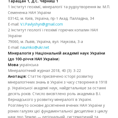
Таращан 1, Д.С. Черниш 1
1 Інститут геохімії, мінералогії та рудоутворення ім. М.П.
Семененка НАН України
03142, м. Київ, Україна, пр-т Акад. Палладіна, 34
E-mail:
V.I.Pavlyshyn@gmail.com
2 Інститут геології і геохімії горючих копалин НАН
України
79060, м. Львів, Україна, вул. Наукова, 3-а
E-mail:
naumko@ukr.net
Мінералогія у Національній академії наук України
(до 100-річчя
НАН України
)
Мова
українська
Мінералогічний журнал 2018, 40 (3): 3-22
Анотація:
Статтю присвячено історії розвитку
мінералогічних знань в Україні з часу створення в 1918
р. Української академії наук, найдетальніше за останні
десять років. Стисло висвітлено роль академіка В.І.
Вернадського у розвитку мінералогії в Україні.
Розглянуто основні досягнення вчених НАН України у
різних галузях цієї фундаментальної дисципліни з циклу
наук про Землю — регіональній, систематичній та