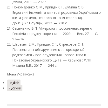
думка, 2013. — 297 с.
Пономаренко О.М., Кривдік С.Г. Дубина О.В.
Ендогенні ільменіт-апатитові родовища Українського
щита (геохімія, петрологія та мінералогія). —
Донецьк : Ноулідж, 2012. — 230 с.
Семененко В.П. Мінералогія досонячних зерен //
Геохімія та рудоутворення. — 2009. — Вип. 27. — С.
92—94.
Шеремет Е.М., Кривдик С.Г., Стрекозов С.Н.
Перспективы обнаружения месторождений
редкоземельного оруденения нового типа в
Приазовье Украинского щита. — Харьков : ФЛП
Мезина В.В., 2017. — 244 с.
Українська
Мова
English
Русский