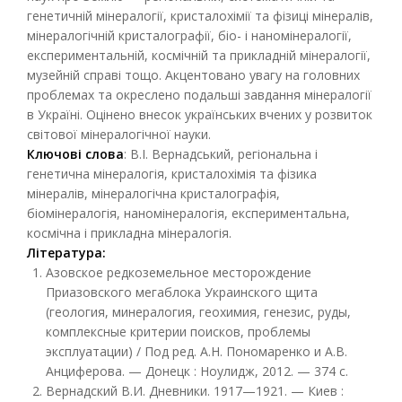
генетичній мінералогії, кристалохімії та фізиці мінералів,
мінералогічній кристалографії, біо- і наномінералогії,
експериментальній, космічній та прикладній мінералогії,
музейній справі тощо. Акцентовано увагу на головних
проблемах та окреслено подальші завдання мінералогії
в Україні. Оцінено внесок українських вчених у розвиток
світової мінералогічної науки.
Ключові
слова
: В.І. Вернадський, регіональна і
генетична мінералогія, кристалохімія та фізика
мінералів, мінералогічна кристалографія,
біомінералогія, наномінералогія, експериментальна,
космічна і прикладна мінералогія.
Література:
Азовское редкоземельное месторождение
Приазовского мегаблока Украинского щита
(геология, минералогия, геохимия, генезис, руды,
комплексные критерии поисков, проблемы
эксплуатации) / Под ред. А.Н. Пономаренко и А.В.
Анциферова. — Донецк : Ноулидж, 2012. — 374 с.
Вернадский В.И. Дневники. 1917—1921. — Киев :