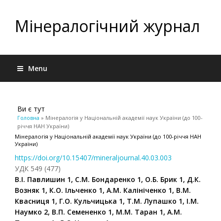
Мінералогічний журнал
Menu
Ви є тут
Головна
» Мінералогія у Національній академії наук України (до 100-
річчя НАН України)
Мінералогія у Національній академії наук України (до 100-річчя НАН
України)
https://doi.org/10.15407/mineraljournal.40.03.003
УДК 549 (477)
В.І. Павлишин 1, С.М. Бондаренко 1, О.Б. Брик 1, Д.К.
Возняк 1, К.О. Ільченко 1, А.М. Калініченко 1, В.М.
Квасниця 1, Г.О. Кульчицька 1, Т.М. Лупашко 1, І.М.
Наумко 2, В.П. Семененко 1, М.М. Таран 1, А.М.