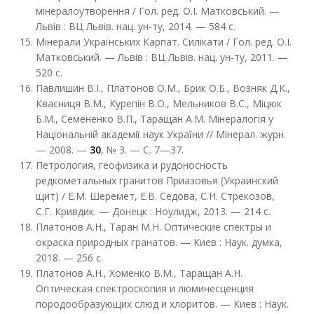
мінералоутворення / Гол. ред. О.І. Матковський. —
Львів : ВЦ Львів. нац. ун-ту, 2014. — 584 с.
Мінерали Українських Карпат. Силікати / Гол. ред. О.І.
Матковський. — Львів : ВЦ Львів. нац. ун-ту, 2011. —
520 с.
Павлишин В.І., Платонов О.М., Брик О.Б., Возняк Д.К.,
Квасниця В.М., Курепін В.О., Мельников В.С., Міцюк
Б.М., Семененко В.П., Таращан А.М. Мінералогія у
Національній академії наук України // Мінерал. журн.
— 2008. —
30
, № 3. — С. 7—37.
Петрология, геофизика и рудоносность
редкометальных гранитов Приазовья (Украинский
щит) / Е.М. Шеремет, Е.В. Седова, С.Н. Стрекозов,
С.Г. Кривдик. — Донецк : Ноулидж, 2013. — 214 с.
Платонов А.Н., Таран М.Н. Оптические спектры и
окраска природных гранатов. — Киев : Наук. думка,
2018. — 256 с.
Платонов А.Н., Хоменко В.М., Таращан А.Н.
Оптическая спектроскопия и люминесценция
породообразующих слюд и хлоритов. — Киев : Наук.