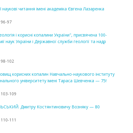
 наукові читання імені академіка Євгена Лазаренка
 96-97
ологія і корисні копалини України", присвячена 100-
ії наук України і Державної служби геології та надр
 98-102
довищ корисних копалин Навчально-наукового інституту
іонального університету імені Тараса Шевченка — 75!
 103-109
ЛЬСЬКИЙ. Дмитру Костянтиновичу Возняку — 80
 110-111