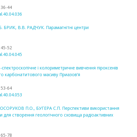
 36-44
al.40.04.036
Б. БРИК, В.В. РАДЧУК. Парамагнітні центри
 45-52
al.40.04.045
спектроскопічне і колориметричне вивчення піроксенів
кого карбонатитового масиву Приазов’я
 53-64
al.40.04.053
ОСОРУКОВ П.О., БУГЕРА С.П. Перспективи використання
и для створення геологічного сховища радіоактивних
 65-78