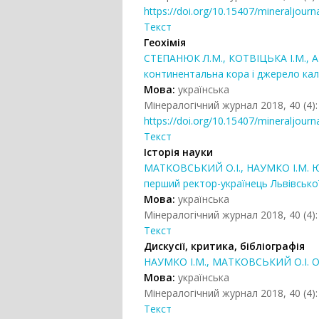
https://doi.org/10.15407/mineraljourn
Текст
Геохімія
СТЕПАНЮК Л.М., КОТВІЦЬКА І.М., АН
континентальна кора і джерело кал
Мова:
українська
Мінералогічний журнал 2018, 40 (4):
https://doi.org/10.15407/mineraljourn
Текст
Історія науки
МАТКОВСЬКИЙ О.І., НАУМКО І.М. Юл
перший ректор-українець Львівської 
Мова:
українська
Мінералогічний журнал 2018, 40 (4):
Текст
Дискусії, критика, бібліографія
НАУМКО І.М., МАТКОВСЬКИЙ О.І. Ори
Мова:
українська
Мінералогічний журнал 2018, 40 (4):
Текст