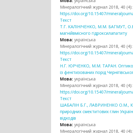
Мова:
українська
Мінералогічний журнал 2018, 40 (4):
https://doi.org/10.15407/mineraljourn
Текст
Т.Г. КАЛІНІЧЕНКО, М.М. БАГМУТ, О.
магнійвмісного гідроксилапатиту
Мова:
українська
Мінералогічний журнал 2018, 40 (4):
https://doi.org/10.15407/mineraljourn
Текст
Н.Г. ЮРЧЕНКО, М.М. ТАРАН. Оптико-
із фенітизованих порід Чернігівсь
Мова:
українська
Мінералогічний журнал 2018, 40 (4):
https://doi.org/10.15407/mineraljourn
Текст
ШАБАЛІН Б.Г., ЛАВРИНЕНКО О.М., К
природних смектитових глин Україн
відходів
Мова:
українська
Мінералогічний журнал 2018, 40 (4):