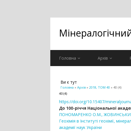
Мінералогічни
Головна
Архів
Ви є тут
Головна
»
Архів
»
2018, ТОМ 40
» 40 (4)
40 (4)
https://doi.org/10.15407/mineraljourna
До 100-річчя Національної акаде
ПОНОМАРЕНКО О.М., ЖОВИНСЬКИЙ Е.
Геохімія в Інституті геохімії, міне
академії наук України