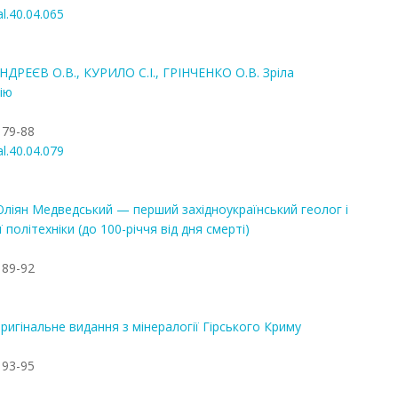
al.40.04.065
ДРЕЄВ О.В., КУРИЛО С.І., ГРІНЧЕНКО О.В. Зріла
ію
 79-88
al.40.04.079
іян Медведський — перший західноукраїнський геолог і
політехніки (до 100-річчя від дня смерті)
 89-92
гінальне видання з мінералогії Гірського Криму
 93-95