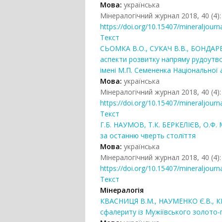
Мова:
українська
Мінералогічний журнал 2018, 40 (4):
https://doi.org/10.15407/mineraljourn
Текст
СЬОМКА В.О., СУКАЧ В.В., БОНДАРЕ
аспекти розвитку напряму рудоутвор
імені М.П. Семененка Національної 
Мова:
українська
Мінералогічний журнал 2018, 40 (4):
https://doi.org/10.15407/mineraljourn
Текст
Г.Б. НАУМОВ, Т.К. БЕРКЕЛІЄВ, О.
за останню чверть століття
Мова:
українська
Мінералогічний журнал 2018, 40 (4):
https://doi.org/10.15407/mineraljourn
Текст
Мінералогія
КВАСНИЦЯ В.М., НАУМЕНКО Є.В., К
сфалериту із Мужіївського золото-