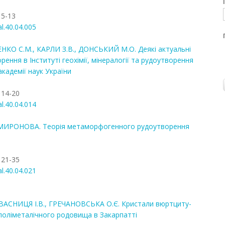
 5-13
al.40.04.005
НКО С.М., КАРЛИ З.В., ДОНСЬКИЙ М.О. Деякі актуальні
ення в Інституті геохімії, мінералогії та рудоутворення
академії наук України
 14-20
al.40.04.014
Ф. МИРОНОВА. Теорія метаморфогенного рудоутворення
 21-35
al.40.04.021
ВАСНИЦЯ І.В., ГРЕЧАНОВСЬКА О.Є. Кристали вюртциту-
поліметалічного родовища в Закарпатті