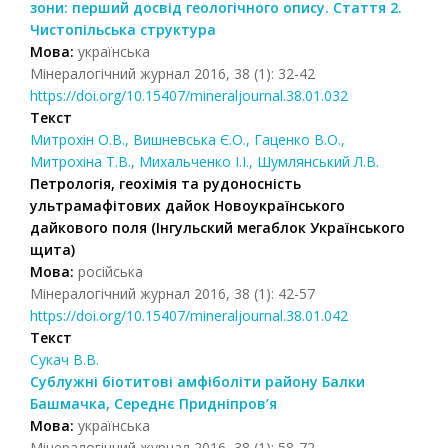
зони: перший досвід геологічного опису. Стаття 2.
Чистопільська структура
Мова:
українська
Мінералогічний журнал 2016, 38 (1): 32-42
https://doi.org/10.15407/mineraljournal.38.01.032
Текст
Митрохін О.В., Вишневська Є.О., Гаценко В.О.,
Митрохіна Т.В., Михальченко І.І., Шумлянський Л.В.
Петрологія, геохімія та рудоносність
ультрамафітових дайок Новоукраїнського
дайкового поля (Інгульский мегаблок Українського
щита)
Мова:
російська
Мінералогічний журнал 2016, 38 (1): 42-57
https://doi.org/10.15407/mineraljournal.38.01.042
Текст
Сукач В.В.
Сублужні біотитові амфіболіти району Балки
Башмачка, Середнє Придніпров’я
Мова:
українська
Мінералогічний журнал 2016, 38 (1): 58-72