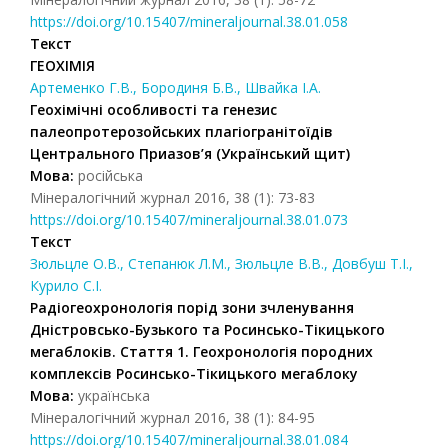
https://doi.org/10.15407/mineraljournal.38.01.058
Текст
ГЕОХІМІЯ
Артеменко Г.В., Бородиня Б.В., Швайка І.А.
Геохімічні особливості та генезис
палеопротерозойських плагіогранітоїдів
Центрального Приазов’я (Український щит)
Мова:
російська
Мінералогічний журнал 2016, 38 (1): 73-83
https://doi.org/10.15407/mineraljournal.38.01.073
Текст
Зюльцле О.В., Степанюк Л.М., Зюльцле В.В., Довбуш Т.І.,
Курило С.І.
Радіогеохронологія порід зони зчленування
Дністровсько-Бузького та Росинсько-Тікицького
мегаблоків. Стаття 1. Геохронологія породних
комплексів Росинсько-Тікицького мегаблоку
Мова:
українська
Мінералогічний журнал 2016, 38 (1): 84-95
https://doi.org/10.15407/mineraljournal.38.01.084