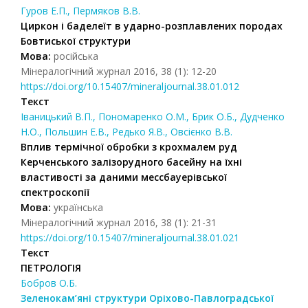
Гуров Е.П., Пермяков В.В.
Циркон і баделеїт в ударно-розплавлених породах
Бовтиської структури
Мова:
російська
Мінералогічний журнал 2016, 38 (1): 12-20
https://doi.org/10.15407/mineraljournal.38.01.012
Текст
Іваницький В.П., Пономаренко О.М., Брик О.Б., Дудченко
Н.О., Польшин Е.В., Редько Я.В., Овсієнко В.В.
Вплив термічної обробки з крохмалем руд
Керченського залізорудного басейну на їхні
властивості за даними месcбауерівської
спектроскопії
Мова:
українська
Мінералогічний журнал 2016, 38 (1): 21-31
https://doi.org/10.15407/mineraljournal.38.01.021
Текст
ПЕТРОЛОГІЯ
Бобров О.Б.
Зеленокам’яні структури Оріхово-Павлоградської