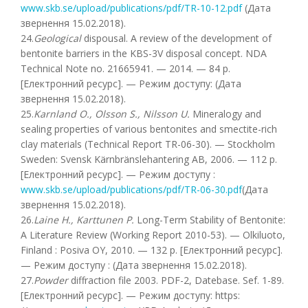
www.skb.se/upload/publications/pdf/TR-10-12.pdf
(Дата
звернення 15.02.2018).
24.
Geological
dispousal. A review of the development of
bentonite barriers in the KBS-3V disposal concept. NDA
Technical Note no. 21665941. — 2014. — 84 p.
[Електронний ресурс]. — Режим доступу: (Дата
звернення 15.02.2018).
25.
Karnland O., Olsson S., Nilsson U.
Mineralogy and
sealing properties of various bentonites and smectite-rich
clay materials (Technical Report TR-06-30). — Stockholm
Sweden: Svensk Kärnbränslehantering AB, 2006. — 112 p.
[Електронний ресурс]. — Режим доступу :
www.skb.se/upload/publications/pdf/TR-06-30.pdf
(Дата
звернення 15.02.2018).
26.
Laine H., Karttunen P.
Long-Term Stability of Bentonite:
A Literature Review (Working Report 2010-53). — Olkiluoto,
Finland : Posiva OY, 2010. — 132 p. [Електронний ресурс].
— Режим доступу : (Дата звернення 15.02.2018).
27.
Powder
diffraction file 2003. PDF-2, Datebase. Sef. 1-89.
[Електронний ресурс]. — Режим доступу: https: