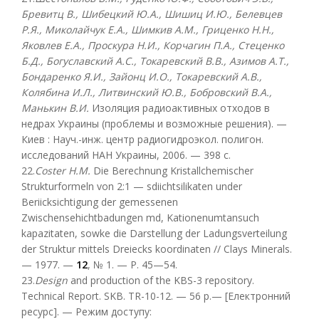
Бревитц В., Шибецкий Ю.А., Шишиц И.Ю., Белевцев
Р.Я., Миколайчук Е.А., Шимкив А.М., Гриценко Н.Н.,
Яковлев Е.А., Проскура Н.И., Корчагин П.А., Стеценко
Б.Д., Богуславский А.С., Токаревский В.В., Азимов А.Т.,
Бондаренко Я.И., Зайонц И.О., Токаревский А.В.,
Колябина И.Л., Литвинский Ю.В., Бобровский В.А.,
Манькин В.И.
Изоляция радиоактивных отходов в
недрах Украины (проблемы и возможные решения). —
Киев : Науч.-инж. центр радиогидроэкол. полигон.
исследований НАН Украины, 2006. — 398 c.
22.
Cоster Н.М.
Die Berechnung Kristallchemischer
Strukturformeln von 2:1 — sdiichtsilikaten under
Beriicksichtigung der gemessenen
Zwischensehichtbadungen md, Kationenumtansuch
kapazitaten, sowke die Darstellung der Ladungsverteilung
der Struktur mittels Dreiecks koordinaten // Clays Minerals.
— 1977. —
12
, № 1. — Р. 45—54.
23.
Design
and production of the KBS-3 repository.
Technical Report. SKB. TR-10-12. — 56 р.— [Електронний
ресурс]. — Режим доступу: