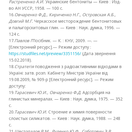
Растрененко А.И.
Украинские бентониты — Киев : Изд-
во АН УССР, 1958. — 100 с.
16.
Овчаренко Ф.Д., Кириченко Н.Г., Островская А.Б.,
Довгий М.Г.
Черкасское месторождение бентонитовых
и палыгорскитовых глин. — Киев : Наук. думка, 1996. —
124 с.
17.
Павлов Г
Посібник. — К. : КНУ, 2009.
—
. —
[Електронний ресурс].— Режим доступу :
https://studfiles.net/preview/3351156/
(Дата звернення
15.02.2018).
18.
Стратегія
поводження з радіоактивними відходами в
Україні: затв. розп. Кабінету Міністрів України від
19.08.2009, № 909-р [Електронний ресурс]. — Режим
доступу:
19.
Тарасевич Ю.И., Овчаренко Ф.Д
. Адсорбция на
глинистых минералах. — Киев : Наук. думка, 1975. — 352
с.
20.
Тарасевич Ю.И.
Строение и химия поверхности
слоистых силикатов. — Киев : Наук. думка, 1988. — 248
с.
21.
Шестопалов В.М., Руденко Ю.Ф., Соботович Э.В.,