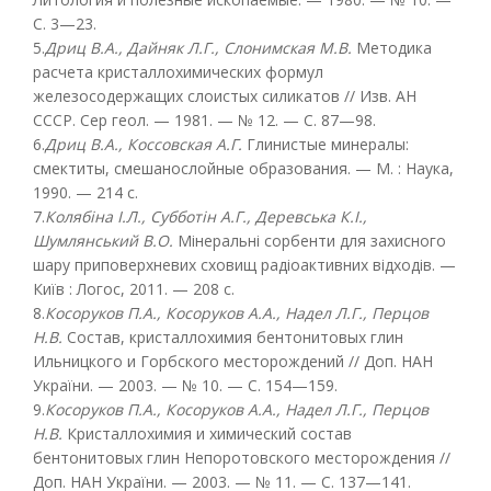
С. 3—23.
5.
Дриц B.A., Дайняк Л.Г., Слонимская M.B.
Методика
расчета кристаллохимических формул
железосодержащих слоистых силикатов // Изв. АН
СССР. Сер геол. — 1981. — № 12. — С. 87—98.
6.
Дриц В.А., Коссовская А.Г.
Глинистые минералы:
смектиты, смешанослойные образования. — М. : Наука,
1990. — 214 с.
7.
Колябіна І.Л., Субботін А.Г., Деревська К.І.,
Шумлянський В.О.
Мінеральні сорбенти для захисного
шару приповерхневих сховищ радіоактивних відходів. —
Київ : Логос, 2011. — 208 с.
8.
Косоруков П.А., Косоруков А.А., Надел Л.Г., Перцов
Н.В.
Состав, кристаллохимия бентонитовых глин
Ильницкого и Горбского месторождений // Доп. НАН
України. — 2003. — № 10. — С. 154—159.
9.
Косоруков П.А., Косоруков A.A., Надел Л.Г., Перцов
Н.В.
Кристаллохимия и химический состав
бентонитовых глин Непоротовского месторождения //
Доп. НАН України. — 2003. — № 11. — С. 137—141.