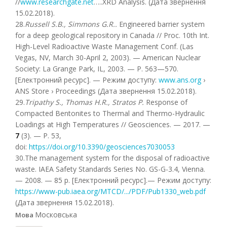
//
www.researchgate.net
…..XRD Analysis. (Дата звернення
15.02.2018).
28.
Russell S.B., Simmons G.R..
Engineered barrier system
for a deep geological repository in Canada // Proc. 10th Int.
High-Level Radioactive Waste Management Conf. (Las
Vegas, NV, March 30-April 2, 2003). — American Nuclear
Society: La Grange Park, IL, 2003. — Р. 563—570.
[Електронний ресурс]. — Режим доступу:
www.ans.org
›
ANS Store › Proceedings (Дата звернення 15.02.2018).
29.
Tripathy S., Thomas H.R., Stratos P.
Response of
Compacted Bentonites to Thermal and Thermo-Hydraulic
Loadings at High Temperatures // Geosciences. — 2017. —
7
(3). — P. 53,
doi:
https://doi.org/
10.3390/geosciences7030053
30.The management system for the disposal of radioactive
waste. IAEA Safety Standards Series No. GS-G-3.4, Vienna.
— 2008. — 85 p. [Електронний ресурс].— Режим доступу:
https://www-pub.iaea.org/MTCD/.../PDF/Pub1330_web.pdf
(Дата звернення 15.02.2018).
Московська
Мова