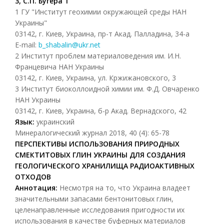
3, С.П. Бугера 1
1 ГУ "Институт геохимии окружающей среды НАН
Украины"
03142, г. Киев, Украина, пр-т Акад. Палладина, 34-а
E-mail:
b_shabalin@ukr.net
2 Институт проблем материаловедения им. И.Н.
Францевича НАН Украины
03142, г. Киев, Украина, ул. Кржижановского, 3
3 Институт биоколлоидной химии им. Ф.Д. Овчаренко
НАН Украины
03142, г. Киев, Украина, б-р Акад. Вернадского, 42
Язык:
украинский
Минералогический журнал 2018, 40 (4): 65-78
ПЕРСПЕКТИВЫ ИСПОЛЬЗОВАНИЯ ПРИРОДНЫХ
СМЕКТИТОВЫХ ГЛИН УКРАИНЫ ДЛЯ СОЗДАНИЯ
ГЕОЛОГИЧЕСКОГО ХРАНИЛИЩА РАДИОАКТИВНЫХ
ОТХОДОВ
Аннотация:
Несмотря на то, что Украина владеет
значительными запасами бентонитовых глин,
целенаправленные исследования пригодности их
использования в качестве буферных материалов