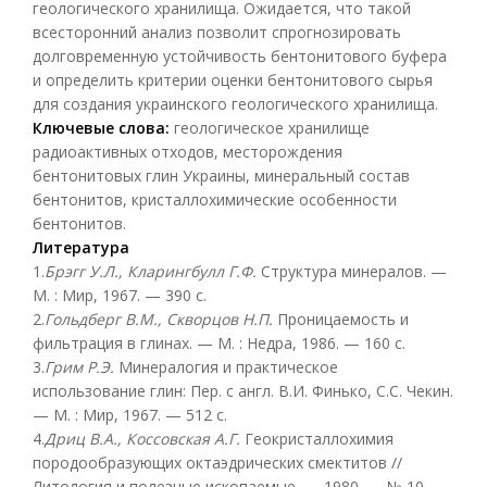
геологического хранилища. Ожидается, что такой
всесторонний анализ позволит спрогнозировать
долговременную устойчивость бентонитового буфера
и определить критерии оценки бентонитового сырья
для создания украинского геологического хранилища.
Ключевые слова:
геологическое хранилище
радиоактивных отходов, месторождения
бентонитовых глин Украины, минеральный состав
бентонитов, кристаллохимические особенности
бентонитов.
Л
итература
1.
Брэгг У.Л., Кларингбулл Г.Ф.
Структура минералов. —
М. : Мир, 1967. — 390 с.
2.
Гольдберг В.М., Скворцов Н.П.
Проницаемость и
фильтрация в глинах. — М. : Недра, 1986. — 160 с.
3.
Грим Р.Э.
Минералогия и практическое
использование глин: Пер. с англ. В.И. Финько, С.С. Чекин.
— М. : Мир, 1967. — 512 с.
4.
Дриц В.А., Коссовская А.Г.
Геокристаллохимия
породообразующих октаэдрических смектитов //
Литология и полезные ископаемые. — 1980. — № 10. —