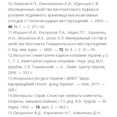
10.
Лаверов Н.П., Омельяненко Б.И., Юдинцев С.В.
Изоляционные свойства бентонитового буфера в
условиях подземного хранилища высокоактивных
отходов // Геология рудных месторождений. — 2004. —
46
, № 1. — С. 27—42.
11.
Марцин И.И., Косоруков П.А., Надел Л.Г., Украинец
И.И., Михайлик В.А., Шпак Л.Л.
Минеральный состав и
свойства бентонита Томашпольского месторождения
// Укр. хим. журн. — 2006. —
72
, № 4. — С. 91—95.
12.
Металічні
і неметалічні корисні копалини України: у 2
т., Т. 2. Неметалічні корисні копалини / Наук. ред. М.П.
Щербак, C.В. Гошовський. — К. - Львів : Центр Європи,
2006. — 552 с.
13.
Мінеральні
ресурси України / ДНВП "Держ.
інформаційний геолог. фонд України". — Київ, 2017. —
268 с.
14.
Минералы.
Справ. Слоистые силикаты (смектиты,
хлориты, смешанослойные) / Гл. ред. Ф.В. Чухров. — М. :
Наука, 1992. —
10
, вып. 2. — 662 с.
15.
Овчаренко Ф.Д., Кириченко Н.Г., Коваленко Д.Н.,