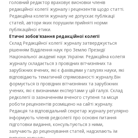
головний редактор враховує висновки членів
редакційної колегії журналу і рецензентів щодо статті.
Редакційна колегія журналу не допускає публікації
статей, автори яких порушили прийняті норми
публікаційної етики.
Етичні зобов'язання редакційної колегії
Склад Редакційної колегії журналу затверджується
рішенням Відділення наук про Землю Президії
Національної академії наук України. Редакційна колегія
журналу складається з провідних вітчизняних та
зарубіжних вчених, які є фахівцями у галузях науки, які
відповідають тематичній спрямованості журналу.Він
формується із провідних вітчизняних та зарубіжних
учених, які є визнаними експертами у цій галузі. Склад
редколегії із зазначенням вченого ступеня та місця
роботи рецензентів розміщено на сайті журналу.
Редакція та відповідальний секретар журналу регулярно
інформують членів редколегії про основні питання
підготовки видання, консультуються з ними,
залучають до рецензування статей, надсилають їм
випуски журналу.