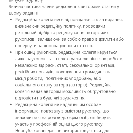
Значна частина членів редколегії є авторами статей у
цьому виданні.
Редакційна колегія несе відповідальність за видання,
визначаючи редакційну політику, проводячи
ретельний відбір та рецензування авторських
рукописів і залишаючи за собою право відхилити або
повернути на доопрацювання статтю.
При оцінці рукописів, редакційна колегія керується
лише науковою та інтелектуальною цінністю роботи,
незалежно від раси, статі, сексуальної орієнтації,
релігійних поглядів, походження, громадянства,
місця роботи, політичних уподобань, або
соціального стану автора (авторів). Редакційна
колегія надає авторам можливість обґрунтовано
відповісти на будь які зауваження.
Редакційна колегія не надає іншим особам
інформацію, пов’язану з вмістом рукопису, що
знаходиться на розгляді, окрім осіб, які беруть
участь у професійній оцінці цього рукопису.
Неопубліковані дані не використовуються для