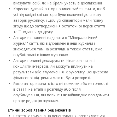
вказувати осіб, які не брали участь в дослідженні.
Кореспондуючий автор повинен забезпечити, щоб
усі відповідні співавтори були включені до списку
авторів рукопису, і щоб усі співавтори мали повну
згоду щодо затвердження остаточної версії статті
та її подання до друку.
Автори не повинні надавати в "Мінералогічний
журнал" сатті, які відправлені в інші журнали і
знаходяться там на розгляді, а також статті, вже
опубліковані в інших журналах.
Автори повинні декларувати фінансові чи інші
конфлікти інтересів, які можуть вплинути на
результати або тлумачення їх рукопису. Всі джерела
фінансової підтримки мають бути розкриті.
Якщо автор виявить істотні помилки або неточності
в статті на етапі її розгляду або після її
опублікування, він повинен якнайшвидше повідомити
про це редакцію журналу.
Етичні зобов’язання рецензентів
Стаття, отримана на рецензування, розглядається