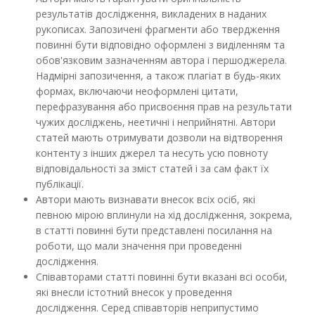
результатів дослідження, викладених в наданих
рукописах. Запозичені фрагменти або твердження
повинні бути відповідно оформлені з виділенням та
обов'язковим зазначенням автора і першоджерела.
Надмірні запозичення, а також плагіат в будь-яких
формах, включаючи неоформлені цитати,
перефразування або присвоєння прав на результати
чужих досліджень, неетичні і неприйнятні. Автори
статей мають отримувати дозволи на відтворення
контенту з інших джерел та несуть усю повноту
відповідальності за зміст статей і за сам факт їх
публікації.
Автори мають визнавати внесок всіх осіб, які
певною мірою вплинули на хід дослідження, зокрема,
в статті повинні бути представлені посилання на
роботи, що мали значення при проведенні
дослідження.
Співавторами статті повинні бути вказані всі особи,
які внесли істотний внесок у проведення
дослідження. Серед співавторів неприпустимо