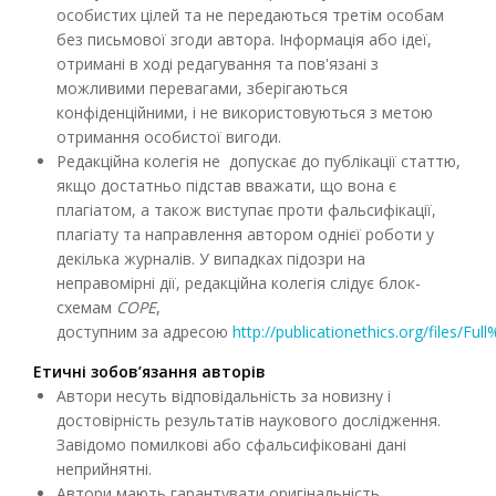
особистих цілей та не передаються третім особам
без письмової згоди автора. Інформація або ідеї,
отримані в ході редагування та пов'язані з
можливими перевагами, зберігаються
конфіденційними, і не використовуються з метою
отримання особистої вигоди.
Редакційна колегія не допускає до публікації статтю,
якщо достатньо підстав вважати, що вона є
плагіатом, а також виступає проти фальсифікації,
плагіату та направлення автором однієї роботи у
декілька журналів. У випадках підозри на
неправомірні дії, редакційна колегія слідує блок-
схемам
COPE
,
доступним за адресою
http://publicationethics.org/files/F
Етичні зобов’язання авторів
Автори несуть відповідальність за новизну і
достовірність результатів наукового дослідження.
Завідомо помилкові або сфальсифіковані дані
неприйнятні.
Автори мають гарантувати оригінальність