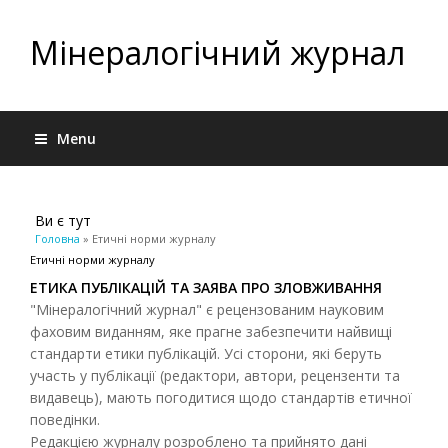
Мінералогічний журнал
Menu
Ви є тут
Головна
» Етичні норми журналу
Етичні норми журналу
ЕТИКА ПУБЛІКАЦІЙ ТА ЗАЯВА ПРО ЗЛОВЖИВАННЯ
"Мінералогічний журнал" є рецензованим науковим
фаховим виданням, яке прагне забезпечити найвищі
стандарти етики публікацій. Усі сторони, які беруть
участь у публікації (редактори, автори, рецензенти та
видавець), мають погодитися щодо стандартів етичної
поведінки.
Редакцією журналу розроблено та прийнято дані