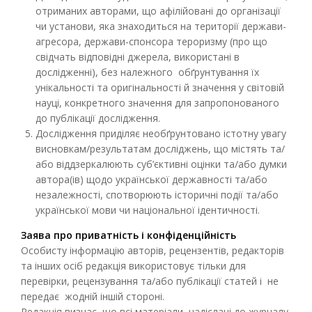
отриманих авторами, що афілійовані до організації
чи установи, яка знаходиться на території держави-
агресора, держави-спонсора тероризму (про що
свідчать відповідні джерела, використані в
дослідженні), без належного обґрунтування їх
унікальності та оригінальності й значення у світовій
науці, конкретного значення для запропонованого
до публікації дослідження.
Дослідження приділяє необґрунтовано істотну увагу
висновкам/результатам досліджень, що містять та/
або віддзеркалюють суб’єктивні оцінки та/або думки
автора(ів) щодо української державності та/або
незалежності, спотворюють історичні події та/або
української мови чи національної ідентичності.
Заява про приватність і конфіденційність
Особисту інформацію авторів, рецензентів, редакторів
та інших осіб редакція використовує тільки для
перевірки, рецензування та/або публікації статей і не
передає жодній іншій стороні.
Редакція визнає, що всі матеріали, надіслані до журналу,