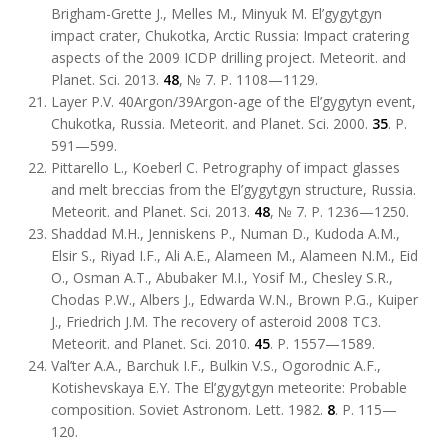
Brigham-Grette J., Melles M., Minyuk M. El’gygytgyn
impact crater, Chukotka, Arctic Russia: Impact cratering
aspects of the 2009 ICDP drilling project. Meteorit. and
Planet. Sci. 2013.
48
, № 7. P. 1108—1129.
Layer P.V. 40Argon/39Argon-age of the El’gygytyn event,
Chukotka, Russia. Meteorit. and Planet. Sci. 2000.
35
. P.
591—599.
Pittarello L., Koeberl C. Petrography of impact glasses
and melt breccias from the El’gygytgyn structure, Russia.
Meteorit. and Planet. Sci. 2013.
48
, № 7. P. 1236—1250.
Shaddad M.H., Jenniskens P., Numan D., Kudoda A.M.,
Elsir S., Riyad I.F., Ali A.E., Alameen M., Alameen N.M., Eid
O., Osman A.T., Abubaker M.I., Yosif M., Chesley S.R.,
Chodas P.W., Albers J., Edwarda W.N., Brown P.G., Kuiper
J., Friedrich J.M. The recovery of asteroid 2008 TC3.
Meteorit. and Planet. Sci. 2010.
45
. P. 1557—1589.
Val’ter A.A., Barchuk I.F., Bulkin V.S., Ogorodnic A.F.,
Kotishevskaya E.Y. The El’gygytgyn meteorite: Probable
composition. Soviet Astronom. Lett. 1982.
8
. P. 115—
120.