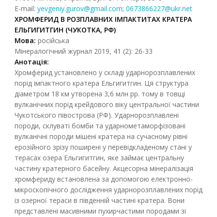
E-mail:
yevgeniy.gurov@gmail.com
;
0673866227@ukr.net
ХРОМФЕР
И
Д В РОЗПЛАВНИХ ІМПАКТИТАХ КРАТЕРА
ЕЛЬГИГИТГИН (ЧУКОТКА, РФ)
Мова
:
російська
Мінералогічний журнал 2019, 41 (2): 26-33
Анотація:
Хромферид установлено у складі ударнорозплавлених
порід імпактного кратера Ельгигитгин. Ця структура
діаметром 18 км утворена 3,6 млн рр. тому в товщі
вулканічних порід крейдового віку центральної частини
Чукотського півострова (РФ). Ударнорозплавлені
породи, склуваті бомби та ударнометаморфізовані
вулканічні породи мішені кратера на сучасному рівні
ерозійного зрізу поширені у перевідкладеному стані у
терасах озера Ельгигитгин, яке займає центральну
частину кратерного басейну. Акцесорна мінералізація
хромфериду встановлена за допомогою електронно-
мікроскопічного дослідження ударнорозплавлених порід
із озерної тераси в південній частині кратера. Вони
представлені масивними пухирчастими породами зі