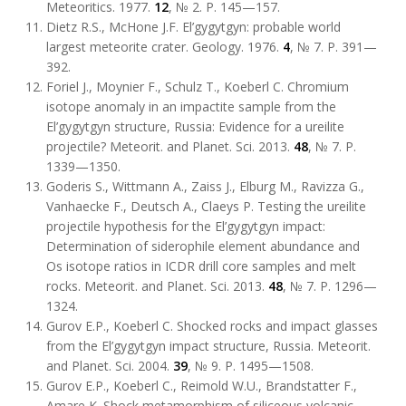
Meteoritics. 1977.
12
, № 2. P. 145—157.
Dietz R.S., McHone J.F. El’gygytgyn: probable world
largest meteorite crater. Geology. 1976.
4
, № 7. P. 391—
392.
Foriel J., Moynier F., Schulz T., Koeberl C. Chromium
isotope anomaly in an impactite sample from the
El’gygytgyn structure, Russia: Evidence for a ureilite
projectile? Meteorit. and Planet. Sci. 2013.
48
, № 7. P.
1339—1350.
Goderis S., Wittmann A., Zaiss J., Elburg M., Ravizza G.,
Vanhaecke F., Deutsch A., Claeys P. Testing the ureilite
projectile hypothesis for the El’gygytgyn impact:
Determination of siderophile element abundance and
Os isotope ratios in ICDR drill core samples and melt
rocks. Meteorit. and Planet. Sci. 2013.
48
, № 7. P. 1296—
1324.
Gurov E.P., Koeberl C. Shocked rocks and impact glasses
from the El’gygytgyn impact structure, Russia. Meteorit.
and Planet. Sci. 2004.
39
, № 9. P. 1495—1508.
Gurov E.P., Koeberl C., Reimold W.U., Brandstatter F.,
Amare K. Shock metamorphism of siliceous volcanic