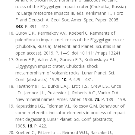
rocks of the El’gygytgyn impact crater (Chukotka, Russia)
In: Large meteorite impacts III, eds. Kenkmann T., Horz
F. and Deutsch A. Geol. Soc. Amer. Spec. Paper. 2005.
348
. P. 391—412.
Gurov E.P., Permiakov V.V., Koeberl C. Remnants of
paleoflora in impact melt rocks of the El’gygytgyn crater
(Chukotka, Russia). Meteorit. and Planet. Sci. (this is an
open access), 2019. P. 1—9. doi: 10.1111/maps.13241
Gurov E.P., Valter A.A., Gurova E.P., Kotlovskaya F.I.
El’gygytgyn impact crater, Chukotka: shock
metamorphism of volcanic rocks. Lunar Planet. Sci.
Conf. (abstracts). 1979.
10
. P. 479—481.
Hawthorne F.C., Burke E.A.J., Ercit T.S., Grew E.S., Grice
J.D., Jambor J.L., Puziewicz J., Roberts A.C., Vanko D.A.
New mineral names. Amer. Miner. 1988.
73
. P. 189—199.
Kapustkina I.G., Feldman V.I., Kolesov G.M. Behaviour of
some meteoritic indicator elements in process of impact
melt degassing. Lunar Planet. Sci. Conf. (abstracts).
1985.
16
. P. 422.
Koeberl C., Pittarello L., Reimold W.U., Raschke U.,