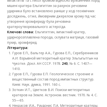
імпактитів та стекол хромом відносно вулканічних порід
мішені кратера Ельгигитгин за рахунок речовини
ударника було встановлено раніше у ході геохімічних
досліджень, отже, ймовірним джерелом хрому під час
утворення хромфериду була речовина
кратероутворювального астероїда.
Ключові слова:
Ельгигитгин, імпактний кратер,
ударнорозплавлена порода, склувата матриця, газовий
пухир, хромферид.
Література:
Гуров Е.П., Вальтер А.А., Гурова Е.П., Серебренников
А.И. Взрывной метеоритный кратер Эльгыгытгын на
Чукотке. Докл. АН СССР. 1978.
240
, № 6. С. 1407—
1410.
Гуров Е.П., Гурова Е.П. Геологическое строение и
вещественный состав пород импактных структур.
Киев: Наук. думка, 1991. 160 с.
Зоткин И.Т., Цветков В.И. Поиски метеоритных
кратеров на Земле. Астроном. вестник. 1970. № 4. С.
55—65.
Некрасов И.А., Раудонис П.А. Метеоритные кратеры.