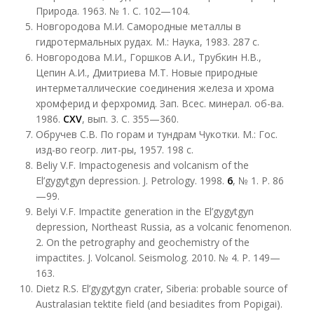
Природа. 1963. № 1. С. 102—104.
Новгородова М.И. Самородные металлы в
гидротермальных рудах. М.: Наука, 1983. 287 с.
Новгородова М.И., Горшков А.И., Трубкин Н.В.,
Цепин А.И., Дмитриева М.Т. Новые природные
интерметаллические соединения железа и хрома
хромферид и ферхромид. Зап. Всес. минерал. об-ва.
1986.
CXV
, вып. 3. С. 355—360.
Обручев С.В. По горам и тундрам Чукотки. М.: Гос.
изд-во геогр. лит-ры, 1957. 198 с.
Beliy V.F. Impactogenesis and volcanism of the
El’gygytgyn depression. J. Petrology. 1998.
6
, № 1. P. 86
—99.
Belyi V.F. Impactite generation in the El’gygytgyn
depression, Northeast Russia, as a volcanic fenomenon.
2. On the petrography and geochemistry of the
impactites. J. Volcanol. Seismolog. 2010. № 4. P. 149—
163.
Dietz R.S. El’gygytgyn crater, Siberia: probable source of
Australasian tektite field (and besiadites from Popigai).