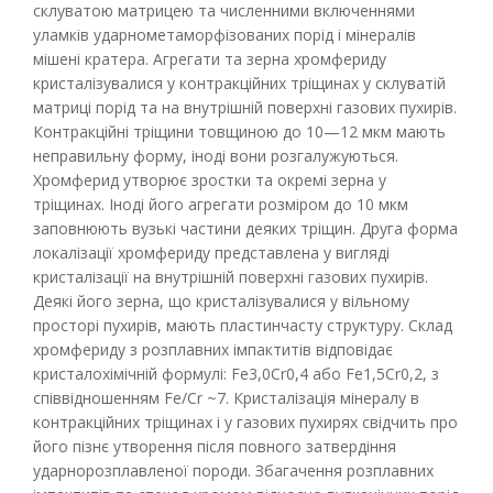
склуватою матрицею та численними включеннями
уламків ударнометаморфізованих порід і мінералів
мішені кратера. Агрегати та зерна хромфериду
кристалізувалися у контракційних тріщинах у склуватій
матриці порід та на внутрішній поверхні газових пухирів.
Контракційні тріщини товщиною до 10—12 мкм мають
неправильну форму, іноді вони розгалужуються.
Хромферид утворює зростки та окремі зерна у
тріщинах. Іноді його агрегати розміром до 10 мкм
заповнюють вузькі частини деяких тріщин. Друга форма
локалізації хромфериду представлена у вигляді
кристалізації на внутрішній поверхні газових пухирів.
Деякі його зерна, що кристалізувалися у вільному
просторі пухирів, мають пластинчасту структуру. Склад
хромфериду з розплавних імпактитів відповідає
кристалохімічній формулі: Fe3,0Cr0,4 або Fe1,5Cr0,2, з
співвідношенням Fe/Cr ~7. Кристалізація мінералу в
контракційних тріщинах і у газових пухирях свідчить про
його пізнє утворення після повного затвердіння
ударнорозплавленої породи. Збагачення розплавних