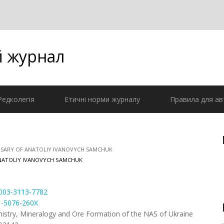
й журнал
Редколегія
Етичні норми журналу
Правила для ав
VERSARY OF ANATOLIY IVANOVYCH SAMCHUK
 ANATOLIY IVANOVYCH SAMCHUK
-0003-3113-7782
01-5076-260X
istry, Mineralogy and Ore Formation of the NAS of Ukraine