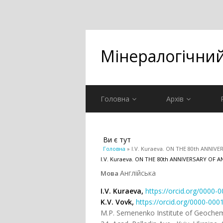
Мінералогічни
Головна
Архів
Ви є тут
Головна
» I.V. Kuraeva. ON THE 80th ANNI
I.V. Kuraeva. ON THE 80th ANNIVERSARY OF
Англійська
Мова
I.V. Kuraeva,
https://orcid.org/0000
K.V. Vovk,
https://orcid.org/0000-00
M.P. Semenenko Institute of Geochem