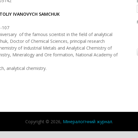
 03142
TOLIY IVANOVYCH
SAMCHUK
5-107
iversary of the famous scientist in the field of analytical
uk, Doctor of Chemical Sciences, principal research
mistry of Industrial Metals and Analytical Chemistry of
istry, Mineralogy and Ore formation, National Academy of
, analytical chemistry.
Copyright © 2026,
Мінералогічний журнал
.