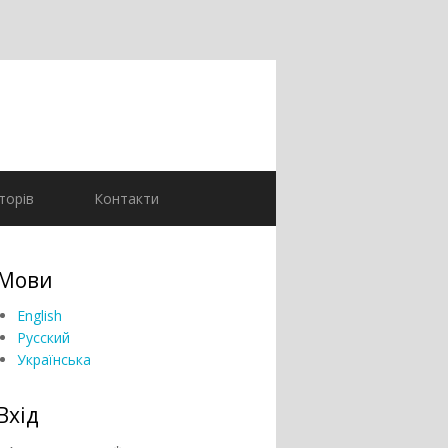
торів
Контакти
Мови
English
Русский
Українська
Вхід