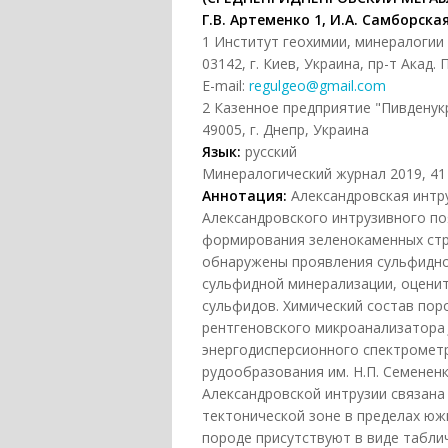
Г.В. Артеменко 1, И.А. Самборская
1 Институт геохимии, минералогии
03142, г. Киев, Украина, пр-т Акад.
E-mail:
regulgeo@gmail.com
2 Казенное предприятие "Пивденук
49005, г. Днепр, Украина
Язык:
русский
Минералогический журнал 2019, 41 (
Аннотация:
Александровская интру
Александровского интрузивного по
формирования зеленокаменных стр
обнаружены проявления сульфидн
сульфидной минерализации, оцени
сульфидов. Химический состав по
рентгеновского микроанализатор
энергодисперсионного спектрометр
рудообразования им. Н.П. Семенен
Александровской интрузии связана
тектонической зоне в пределах ю
породе присутствуют в виде табл