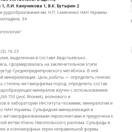
 1, Л.И.
Кануникова
1
, В.К. Бутырин 2
 и рудообразования им. Н.П. Семененко НАН Украины
 Палладина, 34
ргеология"
3): 16-23
зия, выделенная в составе Авдотьевсько-
яса, сформировалась на заключительном этапе
уктур Среднеприднепровского мегаблока. В ней
ой минерализации.
Цель работы
— определить генезис
ть степень метаморфизма пород, определить состав
родообразующих минералов изучен с использованием
а
JXA
-733 (
Jeol
, Япония), волнового и
ов в лаборатории Института геохимии, минералогии и
ко НАН Украины. Сульфидная минерализация в
 с метаморфизованными пироксенитами и приурочена к
жной ветви Южно-Никопольского разлома. Сульфиды в
ичек и ксеноморфных зерен неправильной формы