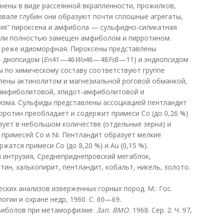
нены в виде рассеянной вкрапленности, прожилков,
рвале глубин они образуют почти сплошные агрегаты,
ния" пироксена и амфибола — сульфидно-силикатная
 или полностью замещен амфиболом и пирротином.
 реже идиоморфная. Пироксены представлены
 диопсидом (
En
41—46
Wo
46—48
Fs
8—11) и эндиопсидом
ы по химическому составу соответствуют группе
лены актинолитом и магнезиальной роговой обманкой,
 амфиболитовой, эпидот-амфиболитовой и
зма. Сульфиды представлены ассоциацией пентландит
рротин преобладает и содержит примеси Co (до 0,26 %)
ствует в небольшом количестве (отдельные зерна) и
примесей Co и Ni. Пентландит образует мелкие
жатся примеси Co (до 8,20 %) и Au (0,15 %).
 интрузия, Среднеприднепровский мегаблок,
ин, халькопирит, пентландит, кобальт, никель, золото.
еских анализов изверженных горных пород. М.: Гос.
логии и охране недр, 1960. С. 60—69.
мфиболов при метаморфизме.
Зап. ВМО.
1968. Сер. 2. Ч. 97,