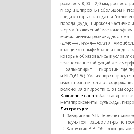
размером 0,03—2,0 мм, распростра
гнезд и шлиров. В небольшом инте
среди которых находятся "включе
порода (руда). Пироксен частично
Форма "включений" ксеноморфная,
моноклинными разновидностями —
(
En
46—47
Wo
44—45
Fs
10). Амфибол
кальциевых амфиболов и представ
которые образовались в условиях
зеленосланцевой фаций метаморфи
— халькопирит — пирротин, где пи
и Ni (0,61 %). Халькопирит присут
имеет незначительное содержание 
включения в пирротине, в нем содер
Ключевые слова:
Александровская
метапироксениты, сульфиды, пиррот
Литература:
Заварицкий А.Н. Пересчет химич
науч.-техн. изд-во лит-ры по гео
Закруткин В.В. Об эволюции а