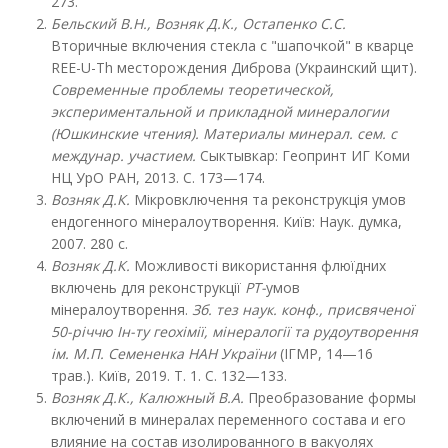
273.
Бельский В.Н., Возняк Д.К., Остапенко С.С.
Вторичные включения стекла с "шапочкой" в кварце
REE-U-Th месторождения Диброва (Украинский щит).
Современные проблемы теоретической,
экспериментальной и прикладной минералогии
(Юшкинские чтения).
Материалы минерал. сем. с
междунар. участием.
Сыктывкар: Геопринт ИГ Коми
НЦ УрО РАН, 2013. С. 173—174.
Возняк Д.К.
Мікровключення та реконструкція умов
ендогенного мінералоутворення. Київ: Наук. думка,
2007. 280 с.
Возняк Д.К.
Можливості використання флюїдних
включень для реконструкції
РТ-
умов
мінералоутворення.
Зб. тез наук. конф., присвяченої
50-річчю Ін-ту геохімії, мінералогії та рудоутворення
ім. М.П. Семененка НАН України
(ІГМР, 14—16
трав.). Київ, 2019. Т. 1. С. 132—133.
Возняк Д.К., Калюжный В.А.
Преобразование формы
включений в минералах переменного состава и его
влияние на состав изолированного в вакуолях