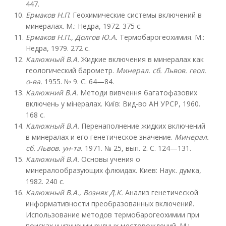
447.
Ермаков Н.П
. Геохимические системы включений в
минералах. М.: Недра, 1972. 375 с.
Ермаков Н.П., Долгов Ю.А.
Термобарогеохимия. М.:
Недра, 1979. 272 с.
Калюжный В.А.
Жидкие включения в минералах как
геологический барометр.
Минерал. сб. Львов. геол.
о-ва.
1955. № 9. С. 64—84.
Калюжний В.А.
Методи вивчення багатофазових
включень у мінералах. Київ: Вид-во АН УРСР, 1960.
168 с.
Калюжный В.А.
Перенаполнение жидких включений
в минералах и его генетическое значение.
Минерал.
сб. Львов. ун-та.
1971. № 25, вып. 2. С. 124—131.
Калюжный В.А.
Основы учения о
минералообразующих флюидах. Киев: Наук. думка,
1982. 240 с.
Калюжный В.А., Возняк Д.К.
Анализ генетической
информативности преобразованных включений.
Использование методов термобарогеохимии при
поисках и изучении рудных месторождений. М.: