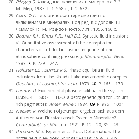
Рёддер Э
. Флюидные включения в минералах: В 2 т.
М.: Мир, 1987. Т. 1. 558 с.; Т. 2. 632 с.
Смит Ф.Г.
Геологическая термометрия по
включениям в минералах. Под ред. и с дополн. Г.Г.
Леммлейна. М.: Изд-во иностр. лит., 1956. 166 с.
Bodnar R.J., Binns P.R., Hall D.L
. Syntetic fluid inclusions.
VI. Quantitative assessment of the decrepitation
characteristics of fluid inclusions in quartz at one
atmosphere confining pressure.
J. Metamorphic Geol.
1989.
7
. P. 229—242.
Hollister L.S., Burrus R.S.
Phase equilibria in fluid
inclusions from the Khtada Lake metamorphic complex.
Geochim. et cosmochim. acta.
1976.
40
. P. 163—175.
London D.
Experimental phase equilibria in the system
LiAlSiO4 — SiO2 — H2O: a petrogenetic grid for Lithium-
rich pegmatites.
Amer. Miner.
1984.
69
. P. 995—1004.
Nacken R.
Welche Folgerungen ergeben sich aus dem
Auftreten von Flüssikeitanschlüssen in Mineralien?
Centralblatt für Min.,
etc. 1921. P. 12—20, 35—43.
Paterson M.S.
Experimental Rock Deformation: The
brittle field. New York: Springer-Verlag, 1978. 254 p.