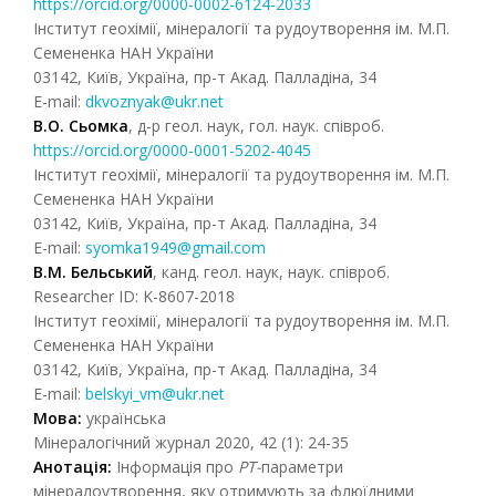
https://orcid.org/0000-0002-6124-2033
Інститут геохімії, мінералогії та рудоутворення ім. М.П.
Семененка НАН України
03142, Київ, Україна, пр-т Акад. Палладіна, 34
E-mail:
dkvoznyak@ukr.net
В.О. Сьомка
, д-р геол. наук, гол. наук. співроб.
https://orcid.org/0000-0001-5202-4045
Інститут геохімії, мінералогії та рудоутворення ім. М.П.
Семененка НАН України
03142, Київ, Україна, пр-т Акад. Палладіна, 34
E-mail:
syomka1949@gmail.com
В.М. Бельський
, канд. геол. наук, наук. співроб.
Researcher ID: K-8607-2018
Інститут геохімії, мінералогії та рудоутворення ім. М.П.
Семененка НАН України
03142, Київ, Україна, пр-т Акад. Палладіна, 34
E-mail:
belskyi_vm@ukr.net
Мова:
українська
Мінералогічний журнал 2020, 42 (1): 24-35
Анотація
:
Інформація про
РТ-
параметри
мінералоутворення, яку отримують за флюїдними