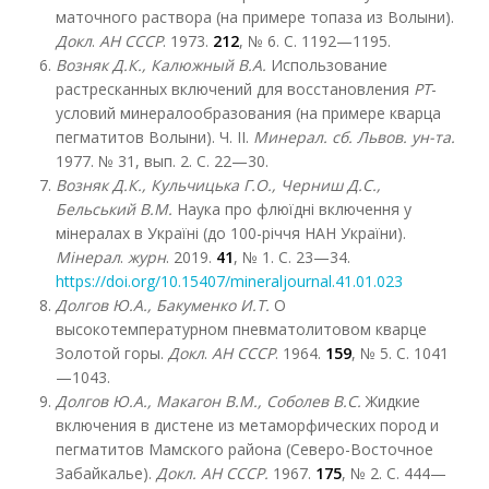
маточного раствора (на примере топаза из Волыни).
Докл
.
АН
СССР
. 1973.
212
, № 6. С. 1192—1195.
Возняк Д.
К., Калюжный В.А.
Использование
растресканных включений для восстановления
РТ
-
условий минералообразования (на примере кварца
пегматитов Волыни). Ч. II.
Минерал. сб. Львов. ун-та.
1977. № 31, вып. 2. С. 22—30.
Возняк Д.К., Кульчицька Г.О., Черниш Д.С.,
Бельський В.М.
Наука про флюїдні включення у
мінералах в Україні (до 100-річчя НАН України).
Мінерал
.
журн
. 2019.
41
, № 1. С. 23—34.
https://doi.org/10.15407/mineraljournal.41.01.023
Долгов Ю.А., Бакуменко И.Т.
О
высокотемпературном пневматолитовом кварце
Золотой горы.
Докл
.
АН
СССР
. 1964.
159
, № 5. С. 1041
—1043.
Долгов Ю.А., Макагон В.М., Соболев В.С.
Жидкие
включения в дистене из метаморфических пород и
пегматитов Мамского района (Северо-Восточное
Забайкалье).
Докл. АН СССР.
1967.
175
, № 2. С. 444—