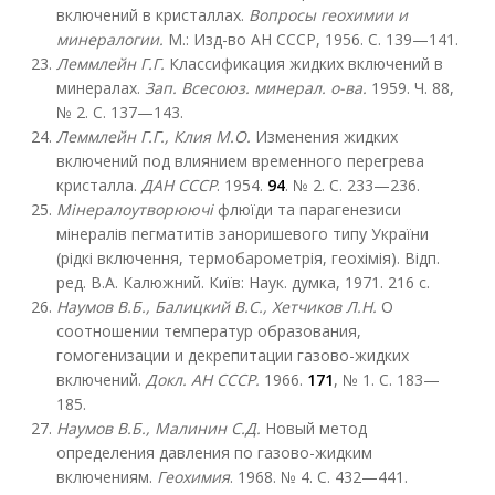
включений в кристаллах.
Вопросы геохимии и
минералогии.
М.: Изд-во АН СССР, 1956. С. 139—141.
Леммлейн Г.Г.
Классификация жидких включений в
минералах.
Зап. Всесоюз. минерал. о-ва.
1959. Ч. 88,
№ 2. С. 137—143.
Леммлейн Г.Г., Клия М.О.
Изменения жидких
включений под влиянием временного перегрева
кристалла.
ДАН
СССР
. 1954.
94
. № 2. С. 233—236.
Мінералоутворюючі
флюїди та парагенезиси
мінералів пегматитів заноришевого типу України
(рідкі включення, термобарометрія, геохімія). Відп.
ред. В.А. Калюжний. Київ: Наук. думка, 1971. 216 с.
Наумов В.Б., Балицкий В.С., Хетчиков Л.Н.
О
соотношении температур образования,
гомогенизации и декрепитации газово-жидких
включений.
Докл. АН СССР.
1966.
171
, № 1. С. 183—
185.
Наумов В.Б., Малинин С.Д.
Новый метод
определения давления по газово-жидким
включениям.
Геохимия
. 1968. № 4. С. 432—441.