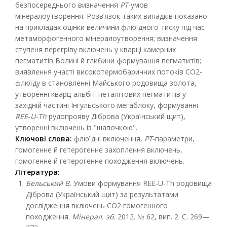
безпосереднього визначення
РТ
-умов
мінералоутворення. Розв’язок таких випадків показано
на прикладах оцінки величини флюїдного тиску під час
метаморфогенного мінералоутворення; визначення
ступеня перегріву включень у кварці камерних
пегматитів Волині й глибини формування пегматитів;
виявлення участі високотермобаричних потоків СО2-
флюїду в становленні Майського родовища золота,
утворенні кварц-альбіт-петалітових пегматитів у
західній частині Інгульського мегаблоку, формуванні
REE
-
U-Th
рудопрояву Діброва (Український щит),
утворенні включень із "шапочкою".
Ключові слова:
флюїдні включення,
РТ-
параметри,
гомогенне й гетерогенне захоплення включень,
гомогенне й гетерогенне походження включень.
Література:
Бельський В.
Умови формування REE-U-Th родовища
Діброва (Український щит) за результатами
дослідження включень СО2 гомогенного
походження.
Мінерал. зб.
2012. № 62, вип. 2. С. 269—