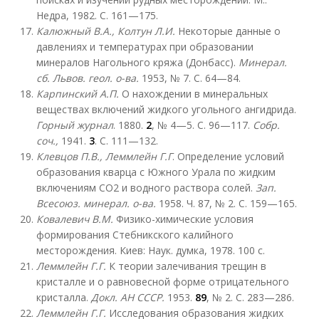
Недра, 1982. С. 161—175.
Калюжный В.А., Колтун Л.И.
Некоторые данные о
давлениях и температурах при образовании
минералов Нагольного кряжа (Донбасс).
Минерал.
сб. Львов. геол. о-ва.
1953, № 7. С. 64—84.
Карпинский А.П.
О нахождении в минеральных
веществах включений жидкого угольного ангидрида.
Горный
журнал
. 1880.
2
, № 4—5. С. 96—117.
Собр.
соч.,
1941.
3
. С. 111—132.
Клевцов П.В., Леммлейн Г.Г
. Определение условий
образования кварца с Южного Урала по жидким
включениям СО2 и водного раствора солей.
Зап.
Всесоюз. минерал. о-ва.
1958. Ч. 87, № 2. С. 159—165.
Ковалевич В.М.
Физико-химические условия
формирования Стебникского калийного
месторождения. Киев: Наук. думка, 1978. 100 с.
Леммлейн Г.Г.
К теории залечивания трещин в
кристалле и о равновесной форме отрицательного
кристалла.
Докл. АН СССР.
1953.
89
, № 2. С. 283—286.
Леммлейн Г.Г.
Исследования образования жидких