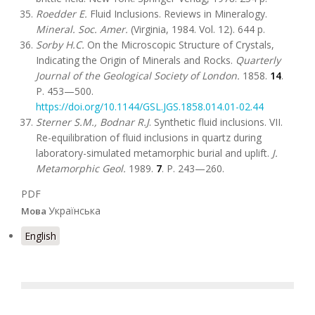
Roedder E.
Fluid Inclusions. Reviews in Mineralogy.
Mineral. Soc. Amer.
(Virginia, 1984. Vol. 12). 644 p.
Sorby H.C.
On the Microscopic Structure of Crystals,
Indicating the Origin of Minerals and Rocks.
Quarterly
Journal of the Geological Society of London.
1858.
14
.
P. 453—500.
https://doi.org/10.1144/GSL.JGS.1858.014.01-02.44
Sterner S.M., Bodnar R.J
. Synthetic fluid inclusions. VII.
Re-equilibration of fluid inclusions in quartz during
laboratory-simulated metamorphic burial and uplift.
J.
Metamorphic Geol.
1989.
7
. P. 243—260.
PDF
Українська
Мова
English