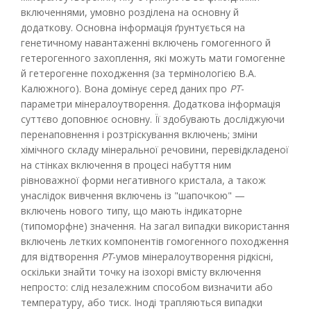
включеннями, умовно розділена на основну й
додаткову. Основна інформація ґрунтується на
генетичному навантаженні включень гомогенного й
гетерогенного захоплення, які можуть мати гомогенне
й гетерогенне походження (за термінологією В.А.
Калюжного). Вона домінує серед даних про
РТ
-
параметри мінералоутворення. Додаткова інформація
суттєво доповнює основну. Її здобувають досліджуючи
перенаповнення і розтріскування включень; зміни
хімічного складу мінеральної речовини, перевідкладеної
на стінках включення в процесі набуття ним
рівноважної форми негативного кристала, а також
унаслідок вивчення включень із "шапочкою" —
включень нового типу, що мають індикаторне
(типоморфне) значення. На загал випадки використання
включень летких компонентів гомогенного походження
для відтворення
РТ
-умов мінералоутворення рідкісні,
оскільки знайти точку на ізохорі вмісту включення
непросто: слід незалежним способом визначити або
температуру, або тиск. Іноді трапляються випадки