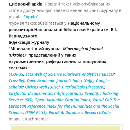
Цифровий архів.
Повний текст усіх опублікованих
статей доступний для завантаження на сайті журналу в
розділі
"
Архів
"
.
Журнал також зберігається у
Національному
репозиторії Національної бібліотеки України ім. В.І.
Вернадського
Індексація журналу
"Мінералогічний журнал.
Mineralogical Journal
(Ukraine)
" представлений у таких
наукометричних, реферативних та пошукових
системах:
SCOPUS
,
ESCI Web of Science (Clarivate Analytics)
;
EBSCO
;
CrossRef
;
Open Academic Journals Index (OAJI)
;
Google
Scholar
;
Ulrichs Web (Ulrich’s Periodicals Directory)
;
Citefactor (Academic Scientific Journals)
;
Scientific Indexing
Services (SIS)
;
Open Ukrainian Citation Index
;
World Cat
;
The
European Reference Index for the Humanities and the Social
Sciences (ERIH PLUS)
;
EuroPub Database
;
ResearchBible
.
Image_attachments: