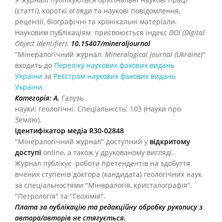
(статті), короткі огляди та наукові повідомлення,
рецензії, біографічні та хронікальні матеріали.
Науковим публікаціям присвоюється індекс
DOI (Digital
Object Identifier)
:
10.15407/mineraljournal
"Мінералогічний журнал.
Mineralogical Journal (Ukraine)
"
входить до
Переліку наукових фахових видань
України
за
Реєстром наукових фахових видань
України
.
Категорiя: А.
Галузь
науки: геологічні. Спецiальнiсть: 103 (Науки про
Землю).
Ідентифікатор медіа R30-02848
"Мінералогічний журнал" доступний у
відкритому
доступі
online, а також у друкованому вигляді.
Журнал публікує роботи претендентів на здобуття
вчених ступенів доктора (кандидата) геологічних наук
за спеціальностями "Мінералогія, кристалографія",
"Петрологія" та "Геохімія".
Плата за публікацію та редакційну обробку рукопису з
автора/авторів не стягується.