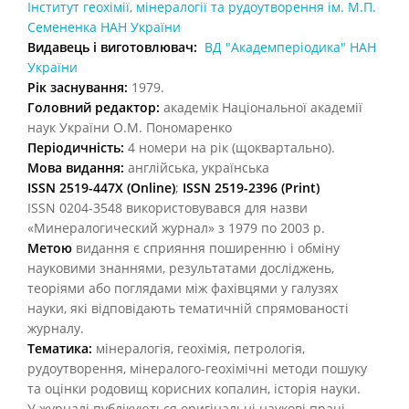
Інститут геохімії, мінералогії та рудоутворення ім. М.П.
Семененка НАН України
Видавець і виготовлювач:
ВД "Академперіодика" НАН
України
Рік заснування:
1979.
Головний редактор:
академік Національної академії
наук України О.М. Пономаренко
Періодичність:
4 номери на рік (щоквартально).
Мова видання:
англійська, українська
ISSN 2519-447X (Online)
;
ISSN
2519-2396 (Print)
ISSN 0204-3548 використовувався для назви
«Минералогический журнал» з 1979 по 2003 р.
Метою
видання є сприяння поширенню і обміну
науковими знаннями, результатами досліджень,
теоріями або поглядами між фахівцями у галузях
науки, які відповідають тематичній спрямованості
журналу.
Тематика:
мінералогія, геохімія, петрологія,
рудоутворення, мінералого-геохімічні методи пошуку
та оцінки родовищ корисних копалин, історія науки.
У журналі публікуються оригінальні наукові праці