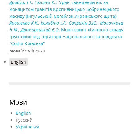
Довбуш Т.І.,
Гоголєв К.І.
Уран-свинцевий вік за
монацитом гранітів Кропивницько-Бобринецького
масиву (Інгульський мегаблок Українського щита)
Ярошенко К.К., Колябіна І.Л., Саприкін В.Ю., Молочкова
Н.М., Драмарецький Є.О.
Моніторинг хімічного складу
ґрунтових вод території Національного заповідника
"Софія Київська"
Українська
Мова
English
Мови
English
Русский
Українська