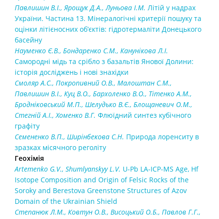
Павлишин В.І., Ярощук Д.А., Луньова І.М.
Літій у надрах
України. Частина 13. Мінералогічні критерії пошуку та
оцінки літієносних об’єктів: гідротермаліти Донецького
басейну
Науменко Є.В., Бондаренко С.М., Канунікова Л.І.
Самородні мідь та срібло з базальтів Янової Долини:
історія досліджень і нові знахідки
Смоляр А.С., Покропивний О.В., Малоштан С.М.,
Павлишин В.І., Куц В.О., Бархоленко В.О., Тітенко А.М.,
Бродніковський М.П., Шелудько В.Є., Блощаневич О.М.,
Стегній А.І., Хоменко В.Г.
Флюїдний синтез
кубічного
графіту
Семененко В.П., Ширінбекова С.Н.
Природа лоренситу в
зразках місячного реголіту
Геохімія
Artemenko G.V., Shumlyanskyy L.V.
U-Pb LA-ICP-MS Age, Hf
Isotope Composition and Origin of Felsic Rocks of the
Soroky and Berestova Greenstone Structures of Azov
Domain of the Ukrainian Shield
Степанюк Л.М., Ковтун О.В., Висоцький О.Б., Павлов Г.Г.,