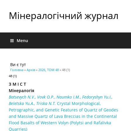
Мінералогічний журнал
Menu
Ви є тут
Головна
»
Архів
»
2026, ТОМ 48
» 48 (1)
48 (1)
З М І С Т
Мінералогія
Batsevych
N
.
V
.
,
Vovk
O
.
P
.
,
Naumko
І.М.
,
Fedoryshyn Yu.I.,
Belеtska Yu.A., Triska N.T.
Crystal Morphological,
Petrographic, and Genetic Features of Quartz of Geodes
and Massive Quartz of Lava Breccias in the Continental
Flood Basalts of Western Volyn (Polytsi and Rafalivka
Quarries)