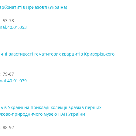
арбонатитів Приазов’я (Україна)
: 53-78
nal.40.01.053
ичні властивості гематитових кварцитів Криворізького
: 79-87
nal.40.01.079
ь в Україні на прикладі колекції зразків перших
ауково-природничого музею НАН України
: 88-92