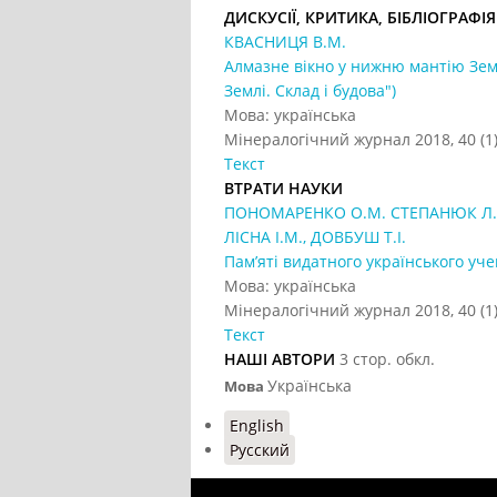
ДИСКУСІЇ, КРИТИКА, БІБЛІОГРАФІЯ
КВАСНИЦЯ В.М.
Алмазне вікно у нижню мантію Земл
Землі. Склад і будова")
Мова: українська
Мінералогічний журнал 2018, 40 (1)
Текст
ВТРАТИ НАУКИ
ПОНОМАРЕНКО О.М. СТЕПАНЮК Л.М.
ЛІСНА І.М., ДОВБУШ Т.І.
Пам’яті видатного українського у
Мова: українська
Мінералогічний журнал 2018, 40 (1)
Текст
НАШІ АВТОРИ
3 стор. обкл.
Українська
Мова
English
Русский