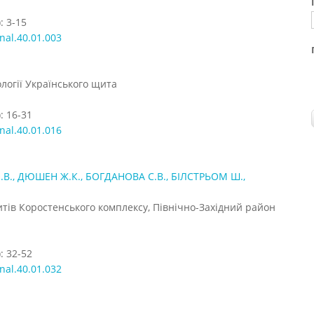
: 3-15
nal.40.01.003
логії Українського щита
: 16-31
nal.40.01.016
., ДЮШЕН Ж.К., БОГДАНОВА С.В., БІЛСТРЬОМ Ш.,
тів Коростенського комплексу, Північно-Західний район
: 32-52
nal.40.01.032