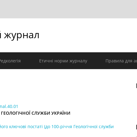
й журнал
Редколегія
Етичні норми журналу
Правила для а
nal.40.01
 ГЕОЛОГІЧНОЇ СЛУЖБИ УКРАЇНИ
його ключові постаті (до 100-річчя Геологічної служби