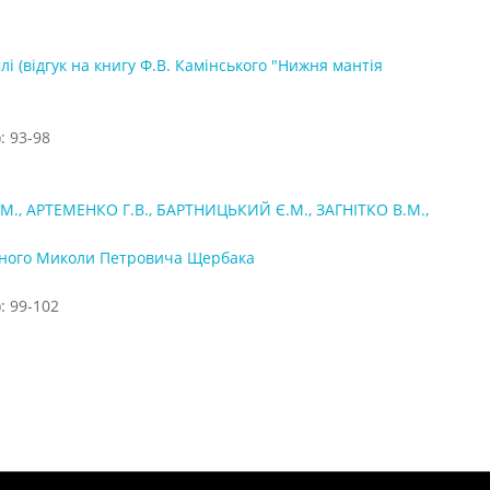
і (відгук на книгу Ф.В. Камінського "Нижня мантія
: 93-98
, АРТЕМЕНКО Г.В., БАРТНИЦЬКИЙ Є.М., ЗАГНІТКО В.М.,
ченого Миколи Петровича Щербака
: 99-102