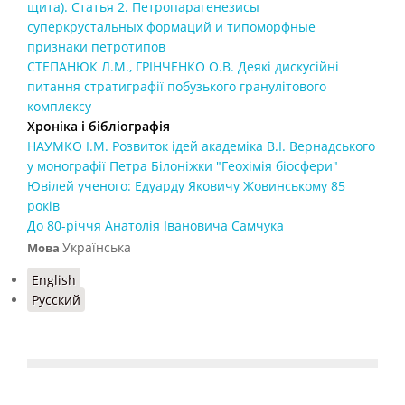
щита). Статья 2. Петропарагенезисы
суперкрустальных формаций и типоморфные
признаки петротипов
СТЕПАНЮК Л.М., ГРІНЧЕНКО О.В. Деякі дискусійні
питання стратиграфії побузького гранулітового
комплексу
Хроніка і бібліографія
НАУМКО І.М. Розвиток ідей академіка В.І. Вернадського
у монографії Петра Білоніжки "Геохімія біосфери"
Ювілей ученого: Едуарду Яковичу Жовинському 85
років
До 80-річчя Анатолія Івановича Самчука
Українська
Мова
English
Русский