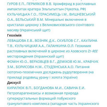
ГУРОВ Е.П., ПЕРМЯКОВ В.В. Хромферид в расплавных
импактитах кратера Эльгыгытгын (Чукотка, РФ)
КУЛЬЧИЦЬКА Г.О., ГЕРАСИМЕЦЬ І.М., ВИШНЕВСЬКИЙ
О.А., БЕЛЬСЬКИЙ В.М. Мінеральні включення в
кристалах циркону з Великовисківського сієнітового
масиву (Український щит)
Геохімія
ЛЕВАШОВА Е.В., ВОЗНЯК Д.К., СКУБЛОВ С.Г., КАУЛИНА
Т.В., КУЛЬЧИЦКАЯ A.A., ГАЛАНКИНА О.Л. Геохимия
расплавных включений в цирконе из Азовского Zr-
REE
месторождения (Украинский щит)
ФОМІН Ю.О., ВЕРХОВЦЕВ В.Г., ДЕМІХОВ Ю.М., КРАВЧУК
З.М., БОРИСОВА Н.М., СТУДЗІНСЬКА А.О. Питання
ізотопно-геохімічних досліджень рудоутворення (на
прикладі родовищ урану і золота України)
Дискусії
КИРИЛЮК В.П., БОГДАНОВА М.И., САВИНА Е.И.
Петропарагенезисы и возможная природа
суперкрустальных формаций побужского
гранулитового комплекса (западная часть Украинского