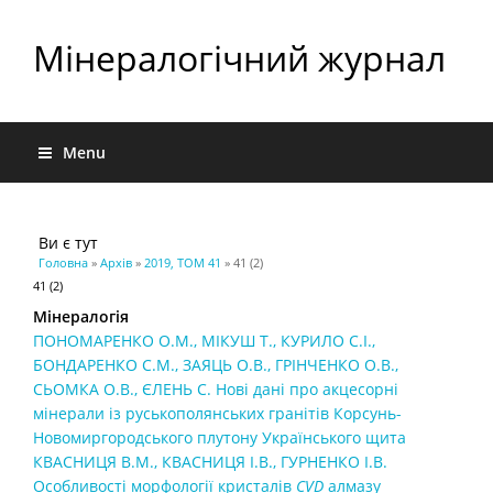
Мінералогічний журнал
Menu
Ви є тут
Головна
»
Архів
»
2019, ТОМ 41
» 41 (2)
41 (2)
Мінералогія
ПОНОМАРЕНКО О.М., МІКУШ T., КУРИЛО С.І.,
БОНДАРЕНКО С.М., ЗАЯЦЬ О.В., ГРІНЧЕНКО О.В.,
СЬОМКА О.В., ЄЛЕНЬ С. Нові дані про акцесорні
мінерали із руськополянських гранітів Корсунь-
Новомиргородського плутону Українського щита
КВАСНИЦЯ В.М., КВАСНИЦЯ І.В., ГУРНЕНКО І.В.
Особливості морфології кристалів
CVD
алмазу