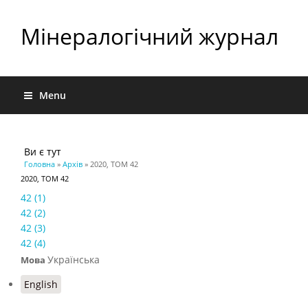
Мінералогічний журнал
Menu
Ви є тут
Головна
»
Архів
» 2020, ТОМ 42
2020, ТОМ 42
42 (1)
42 (2)
42 (3)
42 (4)
Українська
Мова
English