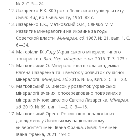
№ 2. С. 5—24.
Лазаренко Є.К. 300 років Львівського університету.
Львів: Вид-во Львів. ун-ту, 1961. 83 с.
Лазаренко Е.К., Матковский О.И., Сливко М.М.
Развитие минералогии на Украине за годы
Советской власти.
Минерал
.
сб
. 1967. № 21, вып. 1. С.
6—34.
Матеріали ІХ з’їзду Українського мінералогічного
товариства.
Зап. Укр. мінерал. т-ва.
2016. Т. 3. 173 с.
Матковський О. Мінералогічна школа академіка
Євгена Лазаренка та її внесок у розвиток сучасної
мінералогії.
Мінерал
.
зб
. 2016. № 66, вип. 2. С. 3—23.
Матковський О. Внесок у розвиток української
мінералогії вчених, опосередковано пов’язаних з
мінералогічною школою Євгена Лазаренка.
Мінерал
.
зб
. 2019. № 69, вип. 1—2. С. 3—16.
Матковський Орест. Розвиток мінералогічних
досліджень у Львівському національному
університеті імені Івана Франка. Львів: ЛНУ імені
Івана Франка, 2021. 194 с.