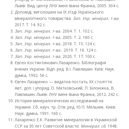
Львів: Вид. центр ЛНУ імені Івана Франка, 2005. 304 с.
Доповіді, виголошені на ІХ з’їзді Українського
мінералогічного товариства.
Зап. Укр. мінерал. т-ва.
2017. Т. 14. 92 с.
Зап. Укр. мінерал. т-ва.
2004. Т. 1. 102 с.
Зап. Укр. мінерал. т-ва.
2005. Т. 2. 160 с.
Зап. Укр. мінерал. т-ва.
2018. Т. 15. 124 c.
Зап. Укр. мінерал. т-ва..
2019. Т. 16. 124 с.
Зап. Укр. мінерал. т-ва.
2020. Т. 17. 100 с.
Євген Костянтинович Лазаренко. Бібліографія
вчених України. Відп. ред. В.І. Павлишин. Київ: Наук.
думка, 1992. 56 с.
Євген Лазаренко — видатна постать ХХ століття.
Авт. доп. і упоряд. О. Матковський, П. Білоніжка, В.
Павлишин. Львів: ЛНУ імені Івана Франка, 2012. 242 с.
История минералогических исследований на
Украине. Сб. науч. тр. Отв. ред. Ю.П. Мельник. Киев:
Наук. думка, 1991. 160 с.
Лазаренко Е.К. Развитие минералогии в Украинской
ССР за 30 лет Советской власти.
Минерал
.
сб
. 1948.