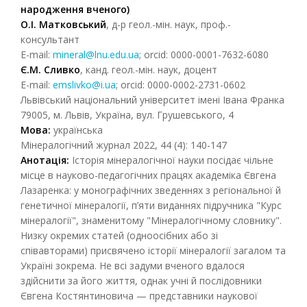
народження вченого)
О.І. Матковський
, д-р геол.-мін. наук, проф.-
консультант
E-mail:
mineral@lnu.edu.ua
; orcid: 0000-0001-7632-6080
Є.М. Сливко
, канд. геол.-мін. наук, доцент
E-mail:
emslivko@i.ua
; orcid: 0000-0002-2731-0602
Львівський національний університет імені Івана Франка
79005, м. Львів, Україна, вул. Грушевського, 4
Мова:
українська
Мінералогічний журнал 2022, 44 (4): 140-147
Анотація:
Історія мінералогічної науки посідає чільне
місце в науково-педагогічних працях академіка Євгена
Лазаренка: у монографічних зведеннях з регіональної й
генетичної мінералогії, п’яти виданнях підручника "Курс
мінералогії", знаменитому "Мінералогічному словнику".
Низку окремих статей (одноосібних або зі
співавторами) присвячено історії мінералогії загалом та
Україні зокрема. Не всі задуми вченого вдалося
здійснити за його життя, однак учні й послідовники
Євгена Костянтиновича — представники наукової