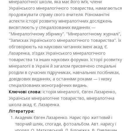
мінералогічної школи, яка має його ім’я, члени
Українського мінералогічного товариства, намагаються
продовжувати справу свого вчителя. Різноманітні
аспекти історії розвитку мінералогічних досліджень
висвітлюють у спеціалізованих виданнях —
"Мінералогічному збірнику". "Мінералогічному журналі",
"Записках Українського мінералогічного товариства". Їх
обговорюють на наукових читаннях імені акад. Є.
Лазаренка, з’їздах Українського мінералогічного
товариства та інших наукових форумах. Історії розвитку
мінералогії в Україні й загалом присвячено спеціальні
розділи в сучасних підручниках, навчальних посібниках,
довідкових виданнях, а останніми роками — і низку
спеціалізованих монографічних видань.
Ключові слова:
історія мінералогії, Євген Лазаренко,
Українське мінералогічне товариство, мінералогічна
школа акад. Є. Лазаренка.
Література:
Академік Євген Лазаренко. Нарис про життєвий і
творчий шлях, спогади, фотоальбом. Авт. нарису і
упоряд. О. Матковський, П. Білоніжка, В. Павлишин.