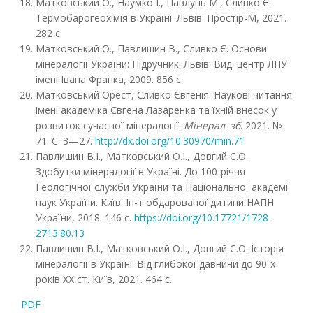
Матковський О., Наумко І., Павлунь М., Сливко Є.
Термобарогеохімія в Україні. Львів: Простір-М, 2021.
282 с.
Матковський О., Павлишин В., Сливко Є. Основи
мінералогії України: Підручник. Львів: Вид. центр ЛНУ
імені Івана Франка, 2009. 856 с.
Матковський Орест, Сливко Євгенія. Наукові читання
імені академіка Євгена Лазаренка та їхній внесок у
розвиток сучасної мінералогії.
Мінерал
.
зб
. 2021. №
71. С. 3—27.
http://dx.doi.org/10.30970/min.71
Павлишин В.І., Матковський О.І., Довгий С.О.
Здобутки мінералогії в Україні. До 100-річчя
Геологічної служби України та Національної академії
наук України. Київ: Ін-т обдарованої дитини НАПН
України, 2018. 146 с.
https://doi.org/10.17721/1728-
2713.80.13
Павлишин В.І., Матковський О.І., Довгий С.О. Історія
мінералогії в Україні. Від глибокої давнини до 90-х
років ХХ ст. Київ, 2021. 464 с.
PDF