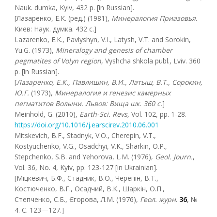
Nauk. dumka, Kyiv, 432 p. [in Russian].
[Лазаренко, Е.К. (ред.) (1981),
Минералогия
Приазовья
.
Киев: Наук. думка. 432 с.]
Lazarenko, E.K., Pavlyshyn, V.I., Latysh, V.T. and Sorokin,
Yu.G. (1973),
Mineralogy and genesis of chamber
pegmatites of Volyn region,
Vyshcha shkola publ., Lviv. 360
p. [in Russian].
[
Лазаренко
,
Е.К., Павлишин
,
В.И., Латыш
,
В.Т., Сорокин
,
Ю.Г.
(1973),
Минералогия и генезис камерных
пегматитов Волыни
. Львов: Вища шк. 360 с.
]
Meinhold, G. (2010),
Earth-Sci. Revs,
Vol. 102, pp. 1-28.
https://doi.org/10.1016/j.earscirev.2010.06.001
Mitskevich, B.F., Stadnyk, V.O., Cherepin, V.T.,
Kostyuchenko, V.G., Osadchyi, V.K., Sharkin, O.P.,
Stepchenko, S.B. and Yehorova, L.M. (1976),
Geol.
Journ.
,
Vol. 36, No. 4, Kyiv, pp. 123-127 [in Ukrainian].
[Міцкевич, Б.Ф., Стадник, В.О., Черепін, В.Т.,
Костюченко, В.Г., Осадчий, В.К., Шаркін, О.П.,
Степченко, С.Б., Єгорова, Л.М. (1976),
Геол. журн
.
36
, №
4. С. 123—127.]