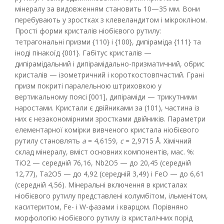
мінералу за видовженням становить 10—35 мм. Вони
перебувають у зростках з клевеландитом і мікрокліном.
Прості форми кристалів ніобієвого рутилу:
тетрагональні призми {110} і {100}, дипіраміда {111} та
іноді пінакоїд {001}. Габітус кристалів —
дипірамідальний і дипірамідально-призматичний, обрис
кристалів — ізометричний і короткостовпчастий. Грані
призм покриті паралельною штриховкою у
вертикальному поясі [001], дипіраміди — трикутними
наростами. Кристали є двійниками за (101), частина із
них є незакономірними зростками двійників. Параметри
елементарної комірки вивченого кристала ніобієвого
рутилу становлять
а
= 4,6159,
с
= 2,9715 Å. Хімічний
склад мінералу, вміст основних компонентів, мас. %:
ТіО2 — середній 76,16, Nb2О5 — до 20,45 (середній
12,77), Ta2О5 — до 4,92 (середній 3,49) і FeО — до 6,61
(середній 4,56). Мінеральні включення в кристалах
ніобієвого рутилу представлені колумбітом, ільменітом,
каситеритом, Fe- і W-фазами і кварцом. Порівняно
морфологію ніобієвого рутилу із кристалічних порід