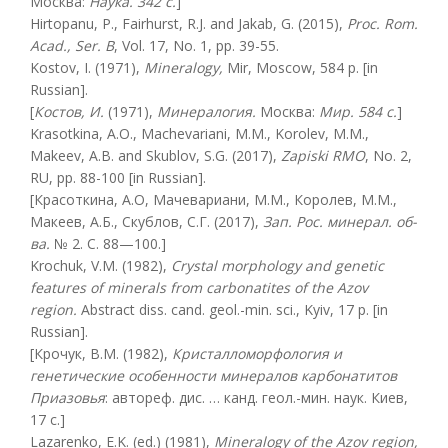
Москва:
Наука. 342 с.
]
Hirtopanu, P., Fairhurst, R.J. and Jakab, G. (2015),
Proc. Rom.
Acad., Ser. B
, Vol. 17, No. 1, pp. 39-55.
Kostov, I. (1971),
Mineralogy,
Mir, Moscow, 584 p. [in
Russian].
[
Костов, И.
(1971),
Минералогия
.
Москва:
Мир
.
584 с.
]
Krasotkina, A.O., Machevariani, M.M., Korolev, M.M.,
Makeev, A.B. and Skublov, S.G. (2017),
Zapiski RMO
, No. 2,
RU, pp. 88-100 [in Russian].
[Красоткина, А.О, Мачевариани, М.М., Королев, М.М.,
Макеев, А.Б., Скублов, С.Г. (2017),
Зап. Рос. минерал. об-
ва.
№ 2. С. 88—100.]
Krochuk, V.M. (1982),
Crystal morphology and genetic
features of minerals from carbonatites of the Azov
region
.
Abstract diss. cand. geol.-min. sci., Kyiv, 17 p. [in
Russian].
[Крочук, В.М. (1982),
Кристалломорфология и
генетические особенности минералов карбонатитов
Приазовья
: автореф. дис. … канд. геол.-мин. наук. Киев,
17 с.]
Lazarenko, E.K. (ed.) (1981),
Mineralogy of the Azov region,