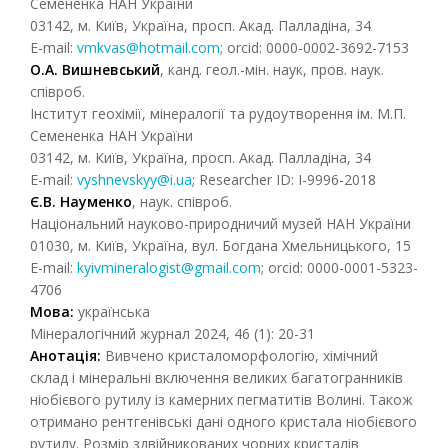
Семененка НАН України
03142, м. Київ, Україна, просп. Акад. Палладіна, 34
E-mail:
vmkvas@hotmail.com
; orcid: 0000-0002-3692-7153
О.А.
Вишневський
, канд. геол.-мін. наук, пров. наук.
співроб.
Інститут геохімії, мінералогії та рудоутворення ім. М.П.
Семененка НАН України
03142, м. Київ, Україна, просп. Акад. Палладіна, 34
E-mail:
vyshnevskyy@i.ua
; Researcher ID: I-9996-2018
Є.В. Науменко
, наук. співроб.
Національний науково-природничий музей НАН України
01030, м. Київ, Україна, вул. Богдана Хмельницького, 15
E-mail:
kyivmineralogist@gmail.com
; orcid: 0000-0001-5323-
4706
Мова:
українська
Мінералогічний журнал 2024, 46 (1): 20-31
Анотація:
Вивчено кристаломорфологію, хімічний
склад і мінеральні включення великих багатогранників
ніобієвого рутилу із камерних пегматитів Волині. Також
отримано рентгенівські дані одного кристала ніобієвого
рутилу. Розмір здвійникованих чорних кристалів