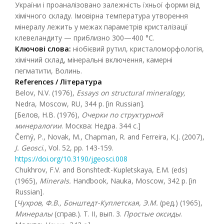
України і проаналізовано залежність їхньої форми від
хімічного складу. Імовірна температура утворення
мінералу лежить у межах параметрів кристалізації
клевеландиту — приблизно 300—400 °С.
Ключові слова:
ніобієвий рутил, кристаломорфологія,
хімічний склад, мінеральні включення, камерні
пегматити, Волинь.
References
/
Література
Belov, N.V. (1976),
Essays on structural mineralogy,
Nedra, Moscow, RU, 344 p. [in Russian].
[Белов, Н.В. (1976),
Очерки по структурной
минералогии
. Москва: Недра. 344 с.]
Černý, P., Novak, M., Chapman, R. and Ferreira, K.J. (2007),
J. Geosci
., Vol. 52, pp. 143-159.
https://doi.org/10.3190/jgeosci.008
Chukhrov, F.V. and Bonshtedt-Kupletskaya, E.M. (eds)
(1965),
Minerals.
Handbook
,
Nauka, Moscow, 342 p. [in
Russian].
[
Чухров, Ф.В., Бонштедт-Куплетская, Э.М.
(ред.) (1965),
Минералы
(справ.). Т. II, вып. 3.
Простые оксиды
.