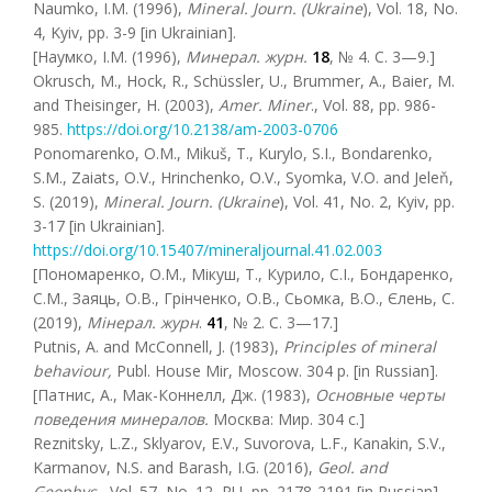
Naumko, I.M. (1996),
Mineral. Journ. (Ukraine
), Vol. 18, No.
4, Kyiv, pp. 3-9 [in Ukrainian].
[Наумко, І.М. (1996),
Минерал. журн.
18
, № 4. С. 3—9.]
Okrusch, M., Hock, R., Schüssler, U., Brummer, A., Baier, M.
and Theisinger, H. (2003),
Amer. Miner
., Vol. 88, pp. 986-
985.
https://doi.org/10.2138/am-2003-0706
Ponomarenko, O.M., Mikuš, T., Kurylo, S.I., Bondarenko,
S.M., Zaiats, O.V., Hrinchenko, O.V., Syomka, V.O. and Jeleň,
S. (2019),
Mineral. Journ. (Ukraine
), Vol. 41, No. 2, Kyiv, pp.
3-17 [in Ukrainian].
https://doi.org/10.15407/mineraljournal.41.02.003
[Пономаренко, О.М., Mікуш, T., Курило, С.І., Бондаренко,
С.М., Заяць, О.В., Грінченко, О.В., Сьомка, В.О., Єлень, С.
(2019),
Мінерал. журн
.
41
, № 2. С. 3—17.]
Putnis, A. and McConnell, J. (1983),
Principles of mineral
behaviour,
Publ. House Mir, Moscow. 304 p. [in Russian].
[Патнис, А., Мак-Коннелл, Дж. (1983),
Основные черты
поведения минералов.
Москва: Мир. 304 с.]
Reznitsky, L.Z., Sklyarov, E.V., Suvorova, L.F., Kanakin, S.V.,
Karmanov, N.S. and Barash, I.G. (2016),
Geol. and
Geophys.
, Vol. 57, No. 12, RU, pp. 2178-2191 [in Russian].