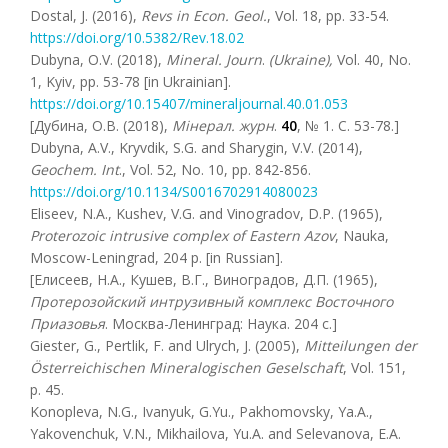
Dostal, J. (2016),
Revs in Econ
.
Geol
.
, Vol. 18, pp. 33-54.
https://doi.org/10.5382/Rev.18.02
Dubyna, O.V. (2018),
Mineral. Journ
.
(Ukraine),
Vol. 40, No.
1, Kyiv, pp. 53-78 [in Ukrainian].
https://doi.org/10.15407/mineraljournal.40.01.053
[Дубина, О.В. (2018),
Мінерал. журн
.
40
, № 1. С. 53-78.]
Dubyna, A.V., Kryvdik, S.G. and Sharygin, V.V. (2014),
Geochem
.
Int
., Vol. 52, No. 10, pp. 842-856.
https://doi.org/10.1134/S0016702914080023
Eliseev, N.A., Kushev, V.G. and Vinogradov, D.P. (1965),
Proterozoic intrusive complex of Eastern Azov
, Nauka,
Moscow-Leningrad, 204 p. [in Russian].
[Елисеев, Н.А., Кушев, В.Г., Виноградов, Д.П. (1965),
Протерозойский интрузивный комплекс Восточного
Приазовья
. Москва-Ленинград: Наука. 204 с.]
Giester, G., Pertlik, F. and Ulrych, J. (2005),
Mitteilungen der
Österreichischen Mineralogischen Geselschaft
, Vol. 151,
p. 45.
Konopleva, N.G., Ivanyuk, G.Yu., Pakhomovsky, Ya.A.,
Yakovenchuk, V.N., Mikhailova, Yu.A. and Selevanova, E.A.