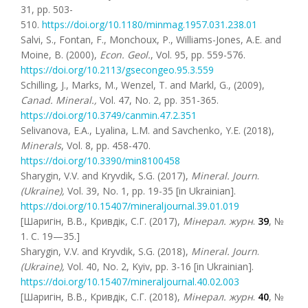
31, pp. 503-
510.
https://doi.org/10.1180/minmag.1957.031.238.01
Salvi, S., Fontan, F., Monchoux, P., Williams-Jones, A.E. and
Moine, B. (2000),
Econ. Geol
.
, Vol. 95, pp. 559-576.
https://doi.org/10.2113/gsecongeo.95.3.559
Schilling, J., Marks, M., Wenzel, T. and Markl, G., (2009),
Canad. Mineral.,
Vol. 47, No. 2, pp. 351-365.
https://doi.org/10.3749/canmin.47.2.351
Selivanova, E.A., Lyalina, L.M. and Savchenko, Y.E. (2018),
Minerals
, Vol. 8, pp. 458-470.
https://doi.org/10.3390/min8100458
Sharygin, V.V. and Kryvdik, S.G. (2017),
Mineral. Journ
.
(Ukraine),
Vol. 39, No. 1, pp. 19-35 [in Ukrainian].
https://doi.org/10.15407/mineraljournal.39.01.019
[Шаригін, В.В., Кривдік, С.Г. (2017),
Мінерал
.
журн
.
39
, №
1. С. 19—35.]
Sharygin, V.V. and Kryvdik, S.G. (2018),
Mineral. Journ
.
(Ukraine),
Vol. 40, No. 2, Kyiv, pp. 3-16 [in Ukrainian].
https://doi.org/10.15407/mineraljournal.40.02.003
[Шаригін, В.В., Кривдік, С.Г. (2018),
Мінерал. журн
.
40
, №