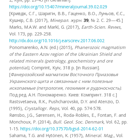
https://doi.org/10.15407/mineraljournal.39.02.029
[Кривдік, С.Г., Шаригін, В.В., Гаценко, В.О., Луньов, Є.С.,
Кушнір, С.В. (2017),
Мінерал. журн
.
39
, № 2. С. 29—45.]
Marks, M.A.W. and Markl, G. (2017),
Earth-Scien. Revws
,
Vol. 173, pp. 229-258.
http://dx.doi.org/10.1016/j.earscirev.2017.06.002
Ponomarenko, A.N. (ed.) (2015),
Phanerozoic magmatism
of the Eastern Azov region of the Ukrainian Shield and
related minerals (petrology, geochemistry and ore
potential)
, Comprint, Kyiv, 318 p. [in Russian].
[
Фанерозойский магматизм Восточного Приазовья
Украинского щита и связанные с ним полезные
ископаемые (петрология, геохимия и рудоносность)
.
Под ред. А.Н. Пономаренко. Киев: Компринт. 318 с.]
Rastsvetaeva, R.K., Pushcharovskii, D.Y. and Atenzio, D.
(1995),
Crystallogr. Reps
, Vol. 40, рр. 574-578.
Rønsbo, J.G., Sørensen, H., Roda-Robles, E., Fontan, F. and
Monchoux, P. (2014),
Bull
.
Geol
.
Soc
.
Denmark
, Vol. 62, рр.
1-15.
https://doi.org/10.37570/bgsd-2014-62-01
Sahama, T.G. and Hytönen, K. (1957),
Minera
l.
Mag
.
, Vol.