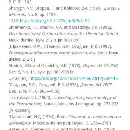
2. С. 3—16.]
Sharygin, V.V., Stoppa, F. and Kolesov, B.A. (1996),
Europ
.
J
.
Mineral
.
, No. 8, pp. 1199-
1212.
https://doi.org/10.1127/ejm/8/5/1199
Shramenko, I.F., Stadnik, V.A. and Osadchiy, V.K. (1992),
Geochemistry of Carbonatites from the Ukrainian Shield
,
Nauk. dumka, Kyiv, 212 p. [in Russian].
[Шраменко, И.Ф., Стадник, В.А., Осадчий, В.К. (1992),
Геохимия карбонатитов Украинского щита
. Киев: Наук.
думка. 212 с.]
Stadnik, V.O. and Osadchiy, V.K. (1978),
Dop
ov
. AS UkrRSR
,
Ser. B
, No. 11, Kyiv, pp. 983-988 [in
Ukrainian].
https://doi.org/10.1016/S1474-6670(17)66044-0
[Стадник, В.О., Осадчий, В.К. (1978),
Допов. АН УРСР
.
Сер. Б
. № 11. С. 983—988.]
Tsarovskyi, I.D. (1964), in:
Geology and geochronology of
the Precambrian
, Nauka, Moscow-Leningrad, pp. 272-276
[in Russian].
[Царовский, И.Д. (1964), В кн.:
Геология и геохронология
докембрия.
Москва-Ленинград: Наука. С. 272—276.]
Valter, A.A., Eremenko, G.K. and Stremovskyi, A.M. (1963),