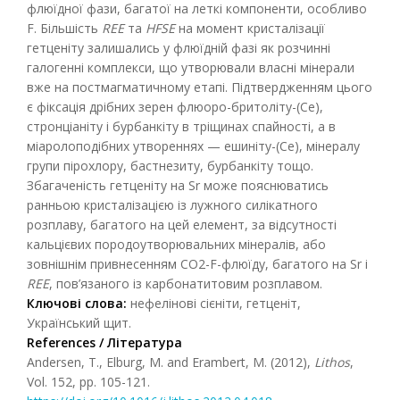
флюїдної фази, багатої на леткі компоненти, особливо
F. Більшість
REE
та
HFSE
на момент кристалізації
гетценіту залишались у флюїдній фазі як розчинні
галогенні комплекси, що утворювали власні мінерали
вже на постмагматичному етапі. Підтвердженням цього
є фіксація дрібних зерен флюоро-бритоліту-(Се),
стронціаніту і бурбанкіту в тріщинах спайності, а в
міаролоподібних утвореннях — ешиніту-(Се), мінералу
групи пірохлору, бастнезиту, бурбанкіту тощо.
Збагаченість гетценіту на Sr може пояснюватись
ранньою кристалізацією із лужного силікатного
розплаву, багатого на цей елемент, за відсутності
кальцієвих породоутворювальних мінералів, або
зовнішнім привнесенням CO2-F-флюїду, багатого на Sr і
REE
, пов’язаного із карбонатитовим розплавом.
Ключові слова:
нефелінові сієніти, гетценіт,
Український щит.
References / Література
Andersen, T., Elburg, M. and Erambert, M. (2012),
Lithos
,
Vol. 152, pp. 105-121.