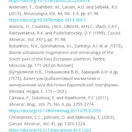
https://doi.org/10.1016/j.lithos.2012.04.018
Andersen, T., Erambert, M., Larsen, A.O. and Selbekk, R.S.
(2013),
Mineralogia
, Vol. 44, No. 3-4, pp. 61-98.
https://doi.org/10.2478/mipo-2013-0007
Atencio, D., Coutinho, J.M.V., Ulbricht, M.N.C., Vlach, S.R.F.,
Rastsvetaeva, R.K. and Pushcharovsky, D.Y. (1999),
Canad.
Mineral
.,
Vol. 37(1), pp. 91-98.
Buturlinov, N.V., Gonshakova, V.I., Zaritskyi, A.I. et al. (1973),
Basite-ultrabasite magmatism and mineralogy of the
South part of the East European platform,
Nedra,
Moscow, pр. 171-263 [in Russian].
[Бутурлинов Н.В., Гоньшакова В.И., Зарицкий А.И. и др.
(1973),
Базит-ультрабазитовый магматизм и
минерагения юга Восточно-Европейской платформы
.
Москва: Недра. С. 171—263.]
Cámara, F., Sokolova, E. and Hawthorne, F.C. (2011),
Mineral. Mag
.
, Vol. 75, No. 6, pp. 2755-2774.
https://doi.org/10.1180/minmag.2011.075.6.2755
Christiansen, C.C., Johnsen, O. and Makovicky, E. (2003),
Canad. Mineral.
, Vol. 41, pp. 1203-1224.
https://doi.org/10.2113/gscanmin.41.5.1203