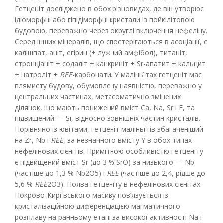
Гетценіт досліджено в обох різновидах, де він утворює
ідіоморфні або гіпідіморфні кристали із пойкілітовою
будовою, переважно через округлі включення нефеліну.
Серед інших мінералів, що спостерігаються в асоціації, є
калішпат, аніт, егірин (± лужний амфібол), титаніт,
стронціаніт ± содаліт ± канкриніт ± Sr-апатит ± кальцит
± натроліт ±
REE
-карбонати. У маліньїтах гетценіт має
плямисту будову, обумовлену наявністю, переважно у
центральних частинах, метасоматично змінених
ділянок, що мають понижений вміст Ca, Na, Sr і F, та
підвищений — Si, відносно зовнішніх частин кристалів.
Порівняно із ювітами, гетценіт маліньїтів збагаченіший
на Zr, Nb і
REE
, за незначного вмісту Y в обох типах
нефелінових сієнітів. Примітною особливістю гетценіту
є підвищений вміст Sr (до 3 % SrО) за низького — Nb
(частіше до 1,3 % Nb2O5) і
REE
(частіше до 2,4, рідше до
5,6 %
REE
2O3). Поява гетценіту в нефелінових сієнітах
Покрово-Киріївського масиву пов’язується із
кристалізаційною диференціацією магматичного
розплаву на ранньому етапі за високої активності Na і