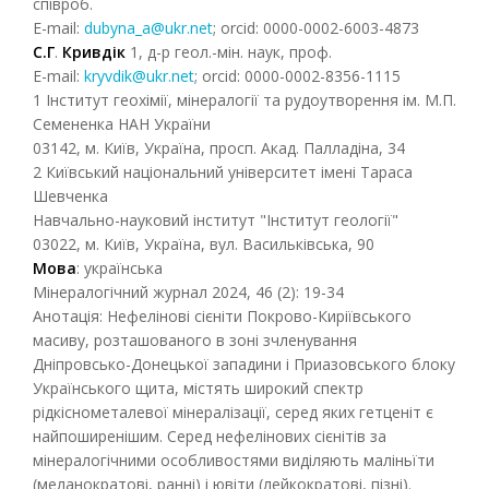
співроб.
E-mail:
dubyna_a@ukr.net
; orcid: 0000-0002-6003-4873
С.Г
.
Кривдік
1, д-р геол.-мін. наук, проф.
E-mail:
kryvdik@ukr.net
; orcid: 0000-0002-8356-1115
1
Інститут геохімії, мінералогії та рудоутворення ім. М.П.
Семененка НАН України
03142, м. Київ, Україна, просп. Акад. Палладіна, 34
2
Київський національний університет імені Тараса
Шевченка
Навчально-науковий інститут "Інститут геології"
03022, м. Київ, Україна, вул. Васильківська, 90
Мова
: українська
Мінералогічний журнал 2024, 46 (2): 19-34
Анотація: Нефелінові сієніти Покрово-Киріївського
масиву, розташованого в зоні зчленування
Дніпровсько-Донецької западини і Приазовського блоку
Українського щита, містять широкий спектр
рідкіснометалевої мінералізації, серед яких гетценіт є
найпоширенішим. Серед нефелінових сієнітів за
мінералогічними особливостями виділяють маліньїти
(меланократові, ранні) і ювіти (лейкократові, пізні).