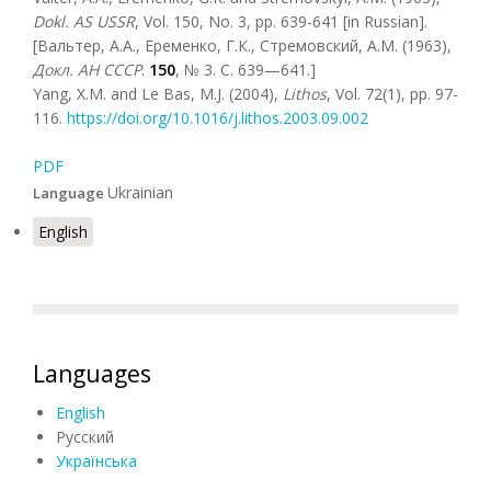
Dokl. AS USSR
, Vol. 150, No. 3, pp. 639-641 [in Russian].
[Вальтер, А.А., Еременко, Г.К., Стремовский, А.М. (1963),
Докл. АН CCCР
.
150
, № 3. C. 639—641.]
Yang, X.M. and Le Bas, M.J. (2004),
Lithos
, Vol. 72(1), pp. 97-
116.
https://doi.org/10.1016/j.lithos.2003.09.002
PDF
Ukrainian
Language
English
Languages
English
Русский
Українська