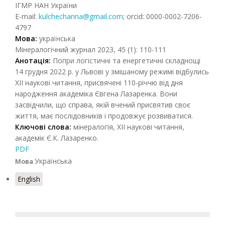
ІГМР НАН України
E-mail:
kulchechanna@gmail.com
; orcid: 0000-0002-7206-
4797
Мова:
українська
Мінералогічний журнал 2023, 45 (1): 110-111
Анотація:
Попри логістичні та енергетичні складнощі
14 грудня 2022 р. у Львові у змішаному режимі відбулись
ХІІ наукові читання, присвячені 110-річчю від дня
народження академіка Євгена Лазаренка. Вони
засвідчили, що справа, якій вчений присвятив своє
життя, має послідовників і продовжує розвиватися.
Ключові слова:
мінералогія, ХІІ наукові читання,
академік Є.К. Лазаренко.
PDF
Українська
Мова
English