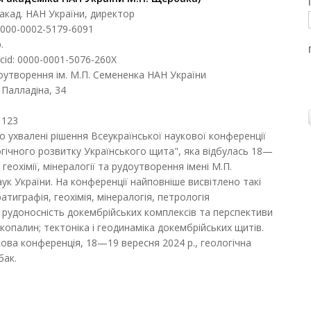
, акад. НАН України, директор
 0000-0002-5179-6091
.
rcid: 0000-0001-5076-260X
удоутворення ім. М.П. Семененка НАН України
. Палладіна, 34
 123
 ухвалені рішення Всеукраїнської наукової конференції
огічного розвитку Українського щита", яка відбулась 18—
 геохімії, мінералогії та рудоутворення імені М.П.
ук України. На конференції найповніше висвітлено такі
атиграфія, геохімія, мінералогія, петрологія
; рудоносність докембрійських комплексів та перспективи
опалин; тектоніка і геодинаміка докембрійських щитів.
ова конференція, 18—19 вересня 2024 р., геологічна
бак.