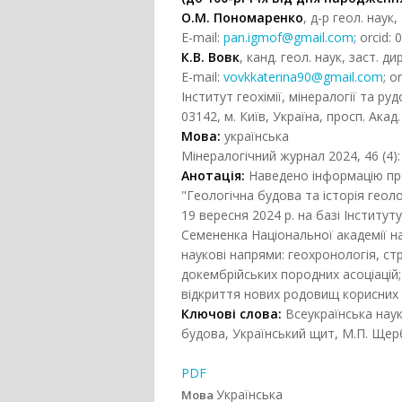
О.М. Пономаренко
, д-р геол. наук
E-mail:
pan.igmof@gmail.com
; orcid:
К.В. Вовк
, канд. геол. наук, заст. дир
Е-mail:
vovkkaterina90@gmail.com
; o
Інститут геохімії, мінералогії та р
03142, м. Київ, Україна, просп. Акад
Мова:
українська
Мінералогічний журнал 2024, 46 (4):
Анотація:
Наведено інформацію про
"Геологічна будова та історія геол
19 вересня 2024 р. на базі Інституту
Семененка Національної академії на
наукові напрями: геохронологія, стр
докембрійських породних асоціацій
відкриття нових родовищ корисних к
Ключові слова:
Всеукраїнська наук
будова, Український щит, М.П. Щер
PDF
Українська
Мова