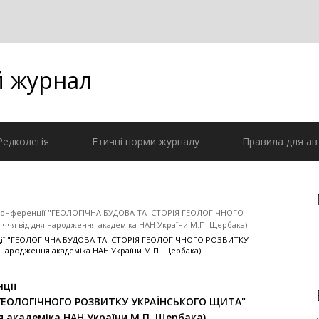
й журнал
Редколегія
Етичні норми журналу
Правила для ав
ї конференції "ГЕОЛОГІЧНА БУДОВА ТА ІСТОРІЯ ГЕОЛОГІЧНОГО
чя від дня народження академіка НАН України М.П. Щербака)
нції "ГЕОЛОГІЧНА БУДОВА ТА ІСТОРІЯ ГЕОЛОГІЧНОГО РОЗВИТКУ
 народження академіка НАН України М.П. Щербака)
ції
Я ГЕОЛОГІЧНОГО РОЗВИТКУ УКРАЇНСЬКОГО ЩИТА"
я академіка НАН України М.П. Щербака)