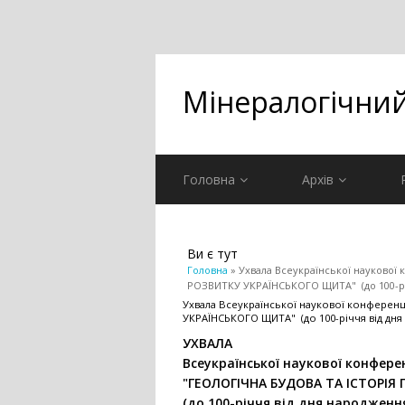
Мінералогічни
Головна
Архів
Ви є тут
Головна
» Ухвала Всеукраїнської науково
РОЗВИТКУ УКРАЇНСЬКОГО ЩИТА" (до 100-річ
Ухвала Всеукраїнської наукової конфере
УКРАЇНСЬКОГО ЩИТА" (до 100-річчя від дня
УХВАЛА
Всеукраїнської наукової конферен
"ГЕОЛОГІЧНА БУДОВА ТА ІСТОРІ
(до 100-річчя від дня народженн