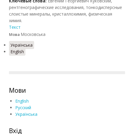
Ключевые слова:
Евгений Георгиевич Куковский,
рентгенографические исследования, тонкодисперсные
слоистые минералы, кристаллохимия, физическая
химия.
Текст
Московська
Мова
Українська
English
Мови
English
Русский
Українська
Вхід