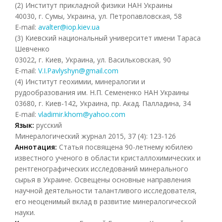
(2) Институт прикладной физики НАН Украины
40030, г. Сумы, Украина, ул. Петропавловская, 58
E-mail:
avalter@iop.kiev.ua
(3) Киевский национальный университет имени Тараса
Шевченко
03022, г. Киев, Украина, ул. Васильковская, 90
E-mail:
V.I.Pavlyshyn@gmail.com
(4) Институт геохимии, минералогии и
рудообразования им. Н.П. Семененко НАН Украины
03680, г. Киев-142, Украина, пр. Акад. Палладина, 34
E-mail:
vladimir.khom@yahoo.com
Язык:
русский
Минералогический журнал 2015, 37 (4): 123-126
Аннотация:
Статья посвящена 90-летнему юбилею
известного ученого в области кристаллохимических и
рентгенографических исследований минерального
сырья в Украине. Освещены основные направления
научной деятельности талантливого исследователя,
его неоценимый вклад в развитие минералогической
науки.