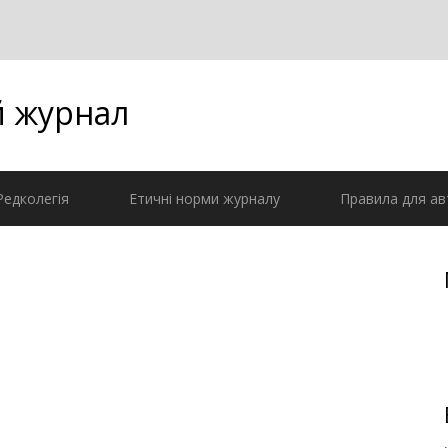
й журнал
Редколегія
Етичні норми журналу
Правила для ав