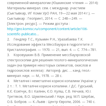
современной минералогии (Юшкинские чтения — 2014):
Материалы минерал. сем. с междунар. участием
(Сыктывкар, ИГ Коми УрО РАН, 19—22 мая 2014 г.). —
Сыктывкар : Геопринт, 2014. — С. 248—249. —
[Электрон. ресурс]. — Режим доступа :
http://geo.komisc.ru/component/content/article/106-
scientific-publicatio...
.
2. Гендлер Т.С., Кузьмин Р.Н., Уразабаева Т.К.
Исследование эффекта Мессбауэра в гидрогетите //
Кристаллография. — 1970. — 21, вып. 4. — С. 774—781.
3. Коровушкин В.В. Применение мессбауэровской
спектроскопии для решения геолого-минералогических
задач (на примере некоторых силикатов, окислов и
гидроокислов железа) : Автореф. дис. … канд. геол.-
минерал. наук. — М., 1978. — 28 с.
4. Металічні і неметалічні корисні копалини України: у
2 т. : Т. 1. Металічні корисні копалини. / Д.С. Гурський,
К.Є. Єсипчук, В.І. Калінін, Є.О. Куліш, С.В. Нечаєв, Ю.І.
Третяков, В.О. Шумлянський / Наук. ред. М.П. Шербак,
О.Б. Бобров. — К.-Львів : Центр Європи, 2006. — 740 с.