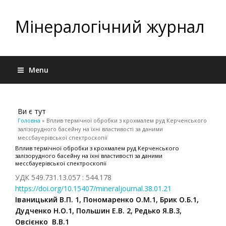
Мінералогічний журнал
Menu
Ви є тут
Головна
» Вплив термічної обробки з крохмалем руд Керченського
залізорудного басейну на їхні властивості за даними
мессбауерівської спектроскопії
Вплив термічної обробки з крохмалем руд Керченського
залізорудного басейну на їхні властивості за даними
мессбауерівської спектроскопії
УДК 549.731.13.057 : 544.178
https://doi.org/10.15407/mineraljournal.38.01.21
Іваницький В.П. 1, Пономаренко О.М.1, Брик О.Б.1,
Дудченко Н.О.1, Польшин Е.В. 2, Редько Я.В.3,
Овсієнко В.В.1