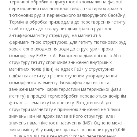
термічної обробки в присутності крохмалю на фазові
перетворення і магнітні властивості чотирьох зразків
тютюнових руд із Керченського залізорудного басейну.
Термічна обробка призводила до перетворення гетиту,
який входить до складу вихідних зразків руд і має
антиферомагнітну структуру, на магнетит з
феримагнітною структурою. Для гетиту тютюнових руд
характерно входження води до структури і прояв
ізоморфізму Fe3+ → Al. Входження діамагнітного Al в
структуру гетиту спричиняє зниження внутрішніх
магнітних полів (Нвн) на ядрах Fe3+ у структурних
підґратках гетиту з різним ступенем упорядкування
ізоморфного елементу. Ізоморфна здатність та
занижені магнітні характеристики материнської фази
(гетиту) в процесі термообробки передаються дочірнім
фазам — гематиту і магнетиту. Входження Al до
структури магнетиту є причиною зниження не тільки
значень Нвн на ядрах заліза в його структурі, але і
значень намагніченості насичення (MS). Оцінено межі
зміни вмісту Al у вихідних зразках тютюнових руд (0,046
—0,08 мол. %) та в гематиті у складі перетворених