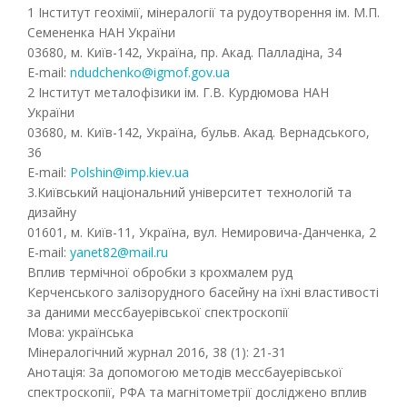
1 Інститут геохімії, мінералогії та рудоутворення ім. М.П.
Семененка НАН України
03680, м. Київ-142, Україна, пр. Акад. Палладіна, 34
E-mail:
ndudchenko@igmof.gov.ua
2 Інститут металофізики ім. Г.В. Курдюмова НАН
України
03680, м. Київ-142, Україна, бульв. Акад. Вернадського,
36
E-mail:
Polshin@imp.kiev.ua
3.Київський національний університет технологій та
дизайну
01601, м. Київ-11, Україна, вул. Немировича-Данченка, 2
E-mail:
yanet82@mail.ru
Вплив термічної обробки з крохмалем руд
Керченського залізорудного басейну на їхні властивості
за даними мессбауерівської спектроскопії
Мова: українська
Мінералогічний журнал 2016, 38 (1): 21-31
Анотація: За допомогою методів мессбауерівської
спектроскопії, РФА та магнітометрії досліджено вплив