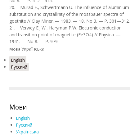
No 8. — P. 412—415.
20. Murad E., Schwertmann U. The influence of aluminium
substitution and crystallinity of the mossbauer spectra of
goethite // Clay Miner. — 1983. — 18, No 3. — P. 301—312.
21. Verwey E.J.W., Haryman P.W. Electronic conduction
and transition point of magnetite (Fe3O4) // Physica. —
1941. — No 8. — P. 979.
Українська
Мова
English
Русский
Мови
English
Русский
Українська