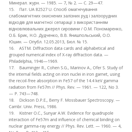
Минерал. журн. — 1985. — 7, № 2. — С. 29—47.
15. Пат. UA 82527 U. Спосіб омагнічування
слабомагнітних окиснених залізних руд і залізорудних
відходів для магнітної сепарації з використанням
відновлювальних джерел сировини / О.М. Пономаренко,
О.Б. Брик, Н.О. Дудченко, В.В. Янишпольський, О.О.
Юшин. — Опубл. 12.05.2013, Бюл. № 15.
16. ASTM. Diffraction data cards and alphabetical and
grouped numerical index of X-ray diffraction data. —
Philadelphia, 1946—1969.
17. Bauminger R., Cohen S.G., Marinov A., Ofer S. Study of
the internal fields acting on iron nuclei in iron garnet, using
the recoil-free absorption in Fe57 of the 14.4 keV gamma
radiation from Fe57m // Phys. Rev. — 1961. — 122, No 3.
— P. 743—748.
18. Dickson D.P.E., Berry F. Mossbauer Spectroscopy. —
Cambr. Univ. Press, 1986.
19. Kistner O.C., Sunyar A.W. Evidence for quadrupole
interaction of Fe57m and influence of chemical binding on
nuclear gamma-ray energy // Phys. Rev. Lett. — 1960. — 4,