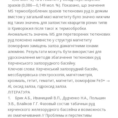
зразків (0,086—0,149 мол. %). Показано, що значення
MS термооброблених зразків тютюнових руд із деяким
вмістом у загальній масі магнетиту було значно нижчим
від таких значень для залізистих кварцитів різних типів
із Криворіжжя після такої ж термообробки.
Аномальність значень МS для перетворених тютюнових
руд пояснено наявністю у структурі магнетиту
ізоморфних заміщень заліза діамагнітними іонами
алюмінію. Результати можуть бути використані для
удосконалення методів збагачення тютюнових руд
Керченського залізорудного басейну.
Ключові слова: Керченський залізорудний басейн,
мессбауерівська спектроскопія, магнітометрія,
крохмаль, гетит, гематит, магнетит, ізоморфізм Fe3+ →
Al, оксид заліза, гідроксид заліза.
ЛІТЕРАТУРА
1. Брик А.Б., Иваницкий В.П., Дудченко Н.А., Польшин
Э.В., Влайков Г.Г. Фазовый состав табачных руд
керченского железорудного бассейна и возможность
их омагничивания // Проблемы и перспективы