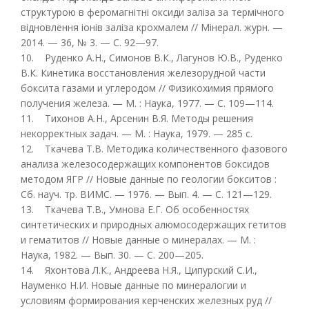
структурою в феромагнітні оксиди заліза за термічного
відновлення іонів заліза крохмалем // Мінерал. журн. —
2014. — 36, № 3. — С. 92—97.
10. Руденко А.Н., Симонов В.К., Лагунов Ю.В., Руденко
В.К. Кинетика восстановления железорудной части
боксита газами и углеродом // Физикохимия прямого
получения железа. — М. : Наука, 1977. — С. 109—114.
11. Тихонов А.Н., Арсенин В.Я. Методы решения
некорректных задач. — М. : Наука, 1979. — 285 с.
12. Ткачева Т.В. Методика количественного фазового
анализа железосодержащих компонентов боксидов
методом ЯГР // Новые данные по геологии бокситов :
Сб. науч. тр. ВИМС. — 1976. — Вып. 4. — С. 121—129.
13. Ткачева Т.В., Умнова Е.Г. Об особенностях
синтетических и природных алюмосодержащих гетитов
и гематитов // Новые данные о минералах. — М. :
Наука, 1982. — Вып. 30. — С. 200—205.
14. Яхонтова Л.К., Андреева Н.Я., Ципурский С.И.,
Науменко Н.И. Новые данные по минералогии и
условиям формирования керченских железных руд //