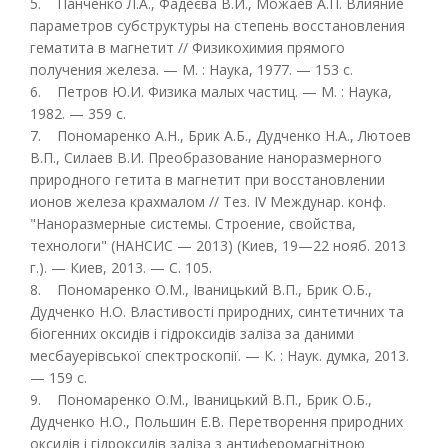
5. Панченко Л.А., Фадеєва В.И., Можаев А.П. Влияние
параметров субструктуры на степень восстановления
гематита в магнетит // Физикохимия прямого
получения железа. — М. : Наука, 1977. — 153 с.
6. Петров Ю.И. Физика малых частиц. — М. : Наука,
1982. — 359 с.
7. Пономаренко А.Н., Брик А.Б., Дудченко Н.А., Лютоев
В.П., Силаев В.И. Преобразование наноразмерного
природного гетита в магнетит при восстановлении
ионов железа крахмалом // Тез. IV Междунар. конф.
"Наноразмерные системы. Строение, свойства,
технологи" (НАНСИС — 2013) (Киев, 19—22 нояб. 2013
г.). — Киев, 2013. — С. 105.
8. Пономаренко О.М., Іваницький В.П., Брик О.Б.,
Дудченко Н.О. Властивості природних, синтетичних та
біогенних оксидів і гідроксидів заліза за даними
месбауерівської спектроскопії. — К. : Наук. думка, 2013.
— 159 с.
9. Пономаренко О.М., Іваницький В.П., Брик О.Б.,
Дудченко Н.О., Польшин Е.В. Перетворення природних
оксидів і гідроксидів заліза з антиферомагнітною